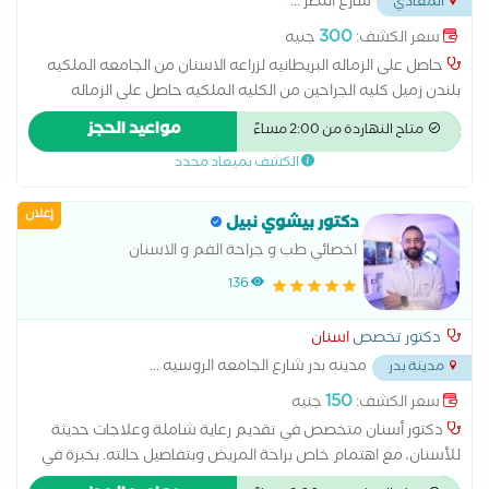
شارع النصر
...
المعادي
بالفحص والتشخيص ووضع خطة علاجية تناسب كل حالة، مع
الاهتمام براحة المريض، والحفاظ على صحة الأسنان، وتحقيق
300
سعر الكشف:
جنيه
ابتسامة صحية وجميلة تدوم لأطول فترة
حاصل على الزماله البريطانيه لزراعه الاسنان من الجامعه الملكيه
بلندن زميل كليه الجراحين من الكليه الملكيه حاصل على الزماله
البريطانيه لزراعه الاسنان من الجامعه الملكيه بلندن زميل كليه
مواعيد الحجز
متاح النهاردة من 2:00 مساءً
الجراحين من الكليه الملكيه
الكشف بميعاد محدد
إعلان
دكتور بيشوي نبيل
اخصائي طب و جراحة الفم و الاسنان
136
دكتور تخصص
اسنان
مدينه بدر شارع الجامعه الروسيه
...
مدينة بدر
150
سعر الكشف:
جنيه
دكتور أسنان متخصص في تقديم رعاية شاملة وعلاجات حديثة
للأسنان، مع اهتمام خاص براحة المريض وبتفاصيل حالته. بخبرة في
طب الأسنان التجميلي، وتركيب الزرعات وعلاج الجذور وتنظيف