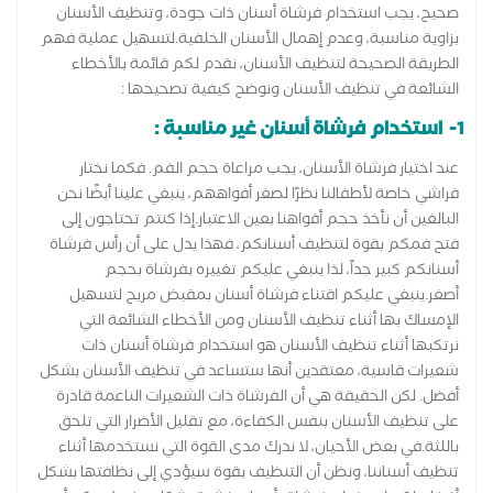
صحيح، يجب استخدام فرشاة أسنان ذات جودة، وتنظيف الأسنان
بزاوية مناسبة، وعدم إهمال الأسنان الخلفية.لتسهيل عملية فهم
الطريقة الصحيحة لتنظيف الأسنان، نقدم لكم قائمة بالأخطاء
الشائعة في تنظيف الأسنان ونوضح كيفية تصحيحها :
1- استخدام فرشاة أسنان غير مناسبة :
عند اختيار فرشاة الأسنان، يجب مراعاة حجم الفم. فكما نختار
فراشي خاصة لأطفالنا نظرًا لصغر أفواههم، ينبغي علينا أيضًا نحن
البالغين أن نأخذ حجم أفواهنا بعين الاعتبار.إذا كنتم تحتاجون إلى
فتح فمكم بقوة لتنظيف أسنانكم، فهذا يدل على أن رأس فرشاة
أسنانكم كبير جداً، لذا ينبغي عليكم تغييره بفرشاة بحجم
أصغر.ينبغي عليكم اقتناء فرشاة أسنان بمقبض مريح لتسهيل
الإمساك بها أثناء تنظيف الأسنان ومن الأخطاء الشائعة التي
نرتكبها أثناء تنظيف الأسنان هو استخدام فرشاة أسنان ذات
شعيرات قاسية، معتقدين أنها ستساعد في تنظيف الأسنان بشكل
أفضل. لكن الحقيقة هي أن الفرشاة ذات الشعيرات الناعمة قادرة
على تنظيف الأسنان بنفس الكفاءة، مع تقليل الأضرار التي تلحق
باللثة.في بعض الأحيان، لا ندرك مدى القوة التي نستخدمها أثناء
تنظيف أسناننا، ونظن أن التنظيف بقوة سيؤدي إلى نظافتها بشكل