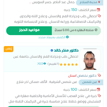
جمال عبد الناصر ،جسر السويس
...
مدينة السلام
150
سعر الكشف:
جنيه
اخصائي طب وجراحة الفم والاسنان، وعلاج اللثه والجذور،
والتركيبات الاصطناعية، وزراعه الاسنان ، وعلاج الابتسامه اللثويه
بكالوريوس طب الفم والاسنان جامعه الازهر خبره 15 عام ماجيستير
مواعيد الحجز
متاحة النهاردة من 5:00 مساءً
زراعه الاسنان دبلومه Botox and fillers injections
الكشف بميعاد محدد
إعلان
دكتور منذر خالد
اخصائي طب وجراحة الفم والاسنان جامعة عين
شمس
(1 تقييم)
703
دكتور تخصص
اسنان
عين شمس الشرقية . الألف مسكن اخر شارع
عين شمس
البن البرازيلى ١١ ش عبد المحسن الوسيمى تقاطع شارع الانتاج اعلى
100
سعر الكشف:
جنيه
البان المغربى . امام ماركت اولاد محمود
...
خبرة في علاج العصب للأسنان الأمامية والخلفية مهارة في
التشخيص ووضع خطط علاج مناسبة خبرة في التركيبات الثابتة مثل