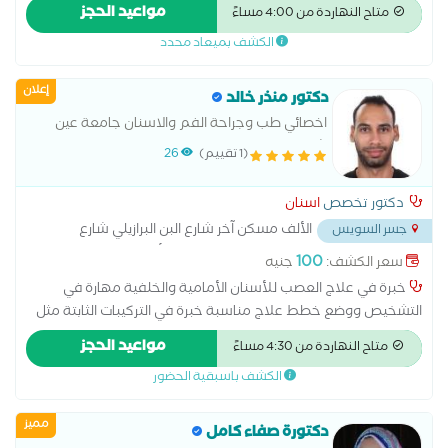
التيجان والجسور خبرة في التركيبات المتحركة والأطقم الجزئية
مواعيد الحجز
متاح النهاردة من 4:00 مساءً
والكاملة إجراء جميع أنواع الحشوات التجميلية والعلاجية خبرة في
الكشف بميعاد محدد
خلع الأسنان البسيط والجراحي الاهتمام براحة المريض وجودة العلاج
خبرة في طب أسنان الأطفال والتعامل مع الأطفال تقديم رعاية
إعلان
وقائية وعلاجية عالية الجودة تطوير مستمر للمهارات ومواكبة
دكتور منذر خالد
التقنيات الحديثة
اخصائي طب وجراحة الفم والاسنان جامعة عين
شمس
(1 تقييم)
26
دكتور تخصص
اسنان
الألف مسكن آخر شارع البن البرازيلي شارع
جسر السويس
عبدالمحسن المسيمي تقاطع شارع الإنتاج اعلي ألبان المغربي
...
100
سعر الكشف:
جنيه
خبرة في علاج العصب للأسنان الأمامية والخلفية مهارة في
التشخيص ووضع خطط علاج مناسبة خبرة في التركيبات الثابتة مثل
التيجان والجسور خبرة في التركيبات المتحركة والأطقم الجزئية
مواعيد الحجز
متاح النهاردة من 4:30 مساءً
والكاملة إجراء جميع أنواع الحشوات التجميلية والعلاجية خبرة في
الكشف باسبقية الحضور
خلع الأسنان البسيط والجراحي الاهتمام براحة المريض وجودة العلاج
خبرة في طب أسنان الأطفال والتعامل مع الأطفال تقديم رعاية
مميز
وقائية وعلاجية عالية الجودة تطوير مستمر للمهارات ومواكبة
دكتورة صفاء كامل