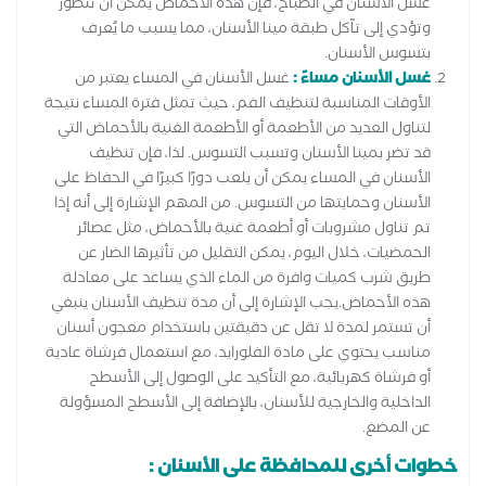
غسل الأسنان في الصباح، فإن هذه الأحماض يمكن أن تتطور
وتؤدي إلى تآكل طبقة مينا الأسنان، مما يسبب ما يُعرف
بتسوس الأسنان.
غسل الأسنان مساءً :
غسل الأسنان في المساء يعتبر من
الأوقات المناسبة لتنظيف الفم، حيث تمثل فترة المساء نتيجة
لتناول العديد من الأطعمة أو الأطعمة الغنية بالأحماض التي
قد تضر بمينا الأسنان وتسبب التسوس. لذا، فإن تنظيف
الأسنان في المساء يمكن أن يلعب دورًا كبيرًا في الحفاظ على
الأسنان وحمايتها من التسوس. من المهم الإشارة إلى أنه إذا
تم تناول مشروبات أو أطعمة غنية بالأحماض، مثل عصائر
الحمضيات، خلال اليوم، يمكن التقليل من تأثيرها الضار عن
طريق شرب كميات وافرة من الماء الذي يساعد على معادلة
هذه الأحماض.يجب الإشارة إلى أن مدة تنظيف الأسنان ينبغي
أن تستمر لمدة لا تقل عن دقيقتين باستخدام معجون أسنان
مناسب يحتوي على مادة الفلورايد، مع استعمال فرشاة عادية
أو فرشاة كهربائية، مع التأكيد على الوصول إلى الأسطح
الداخلية والخارجية للأسنان، بالإضافة إلى الأسطح المسؤولة
عن المضغ.
خطوات أخرى للمحافظة على الأسنان :