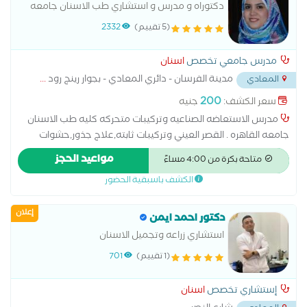
التقنيات الحديثة
دكتوراه و مدرس و استشاري طب الاسنان جامعه
القاهرهدكتورة اسنان متخصص في اسنان بالغين،
(5 تقييم)
2332
اسنان اطفال، حشو وعلاج الجذور والاعصاب،
تركيبات اسنان، اسنان مسنين، اشعة
مدرس جامعي تخصص
اسنان
مدينة الفرسان - دائري المعادي - بجوار رينج رود
...
المعادي
200
سعر الكشف:
جنيه
مدرس الاستعاضه الصناعيه وتركيبات متحركه كليه طب الاسنان
جامعه القاهره . القصر العيني وتركيبات ثابته,علاج جذور,حشوات
علاجيه وتجميله ,اسنان اطفال,اسنان مسنين,اسنان بالغين,زراعه
مواعيد الحجز
متاحة بكرة من 4:00 مساءً
اسنان,خلع,اشعه الاسنان استشاري حشوات وتجميل الأسنان،
الكشف باسبقية الحضور
متخصص في تشخيص وعلاج تسوس الأسنان وإعادة تأهيلها
باستخدام أحدث تقنيات الحشوات التجميلية للحفاظ على الأسنان
إعلان
الطبيعية واستعادة وظيفتها ومظهرها الجمالي. يقدم خدمات
دكتور احمد ايمن
حشوات الأسنان التجميلية (الكومبوزيت)، وعلاج التسوس، واستبدال
استشاري زراعه وتجميل الاسنان
الحشوات القديمة، وعلاج حساسية الأسنان، وترميم الأسنان
(1 تقييم)
701
المكسورة أو المتآكلة، وإعادة بناء الأسنان بعد علاج العصب، مع
الحرص على استخدام مواد عالية الجودة وتقنيات حديثة تضمن
إستشاري تخصص
اسنان
المتانة والمظهر الطبيعي. يحرص على تقديم رعاية دقيقة تبدأ