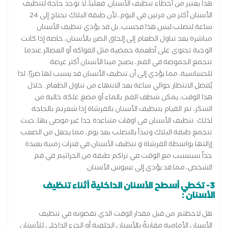
هذا يعتبر من أخطاء تنظيف الأسنان. فعلياً، لا توجد حاجة لتنظيف
الأسنان أكثر من مرتين في اليوم، لأن طبقة البلاك تحتاج إلى 24
ساعة لتصلب.ليس هذا فحسب، بل قد يؤدي تنظيف الأسنان
مباشرة بعد تناول الطعام إلى إلحاق الضرر بالأسنان، خاصة إذا كانت
الوجبة تحتوي على أطعمة حمضية مثل الفواكه أو العصائر.عندما
تتجمع الحموضة في الفم، يصبح مينا الأسنان أكثر عرضة
للحساسية، مما يؤدي إلى أن تنظيف الأسنان قد يسبب لها ضررًا. لذا
يُفضل الانتظار حوالي ساعة بعد الانتهاء من تناول الطعام. خلال
هذا الوقت، يمكن شطف الفم بالماء أو مضغ علكة خالية من
السكر، ثم القيام بتنظيف الأسنان بالفرشاة إذا شعرتم بالحاجة
لذلك. تنظيف الأسنان فى اوقات متباعدة جدا غير موصى بها، حيث
تتجمع طبقة البلاك وتبدأ بالتصلب بعد يوم، مما يجعل من الصعب
إزالتها بواسطة الفرشاة و تنظيف الأسنان في فترات زمنية بعيدة
جداً سيتسبب مع الوقت في تراكم طبقة من الجراثيم في فم
الشخص، مما قد يؤدي إلى تسوس الأسنان.
3- تخطي أسطح الأسنان الداخلية أثناء تنظيف
الأسنان :
هل لاحظتم من قبل مقدار الوقت الذي تقضونه في تنظيف
الأسنان الأمامية مقارنةً بالأسنان الخلفية أو الجزء الداخلي للأسنان