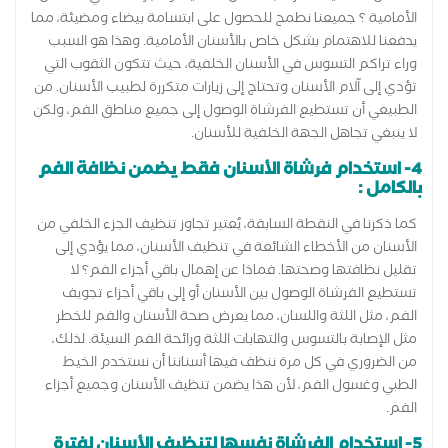
الأمامية ؟ جميعنا نطمح للحصول على ابتسامة بيضاء ومضيئة، مما
يدفعنا للاهتمام بشكل خاص بالأسنان الأمامية. وهذا هو السبب
وراء تراكم التسوس في الأسنان الخلفية، حيث تتكون الثقوب التي
تؤدي إلى آلام الأسنان وتحتاج إلى زيارات متكررة لطبيب الأسنان. من
الطبيعي أن تستطيع الفرشاة الوصول إلى جميع مناطق الفم، ولكن
لا ينبغي تجاهل الجهة الخلفية للأسنان.
4- استخدام فرشاة الأسنان فقط يضمن نظافة الفم
بالكامل :
كما ذكرنا في النقطة السابقة، يُعتبر تجاوز تنظيف الجزء الخلفي من
الأسنان من الأخطاء الشائعة في تنظيف الأسنان، مما يؤدي إلى
تقليل نظافتها وصحتها. فماذا عن إهمال باقي أجزاء الفم؟ لا
تستطيع الفرشاة الوصول بين الأسنان أو إلى باقي أجزاء تجويف
الفم، مثل اللثة واللسان، مما يعرض صحة الأسنان والفم للخطر
مثل الإصابة بالتسوس والتهابات اللثة ورائحة الفم السيئة. لذلك،
من الضروري في كل مرة ننظف فيها أسناننا أن نستخدم الخيط
الطبي وغسول الفم، لأن هذا يضمن تنظيف الأسنان وجميع أجزاء
الفم.
5- استخدام الفرشاة نفسها لتنظيف الأسنان لفترة