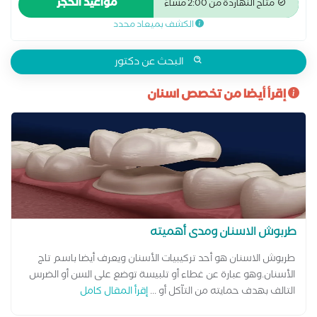
مواعيد الحجز
متاح النهاردة من 2:00 مساءً
الأسنان والعناية باللثة. يحرص الدكتور على تقديم تجربة علاج مريحة
الكشف بميعاد محدد
وآمنة باستخدام أحدث التقنيات، بهدف تحسين صحة الفم وتعزيز
الثقة بالابتسامة. لحجز موعد، نرحب بك في أي وقت للحصول على
ابتسامة صحية وواثقة.
البحث عن دكتور
إقرأ أيضا من تخصص اسنان
طربوش الاسنان ومدى أهميته
طربوش الاسنان هو أحد تركيبيات الأسنان ويعرف أيضا باسم تاج
الأسنان.وهو عبارة عن غطاء أو تلبيسة توضع على السن أو الضرس
التالف بهدف حمايته من التآكل أو ...
إقرأ المقال كامل