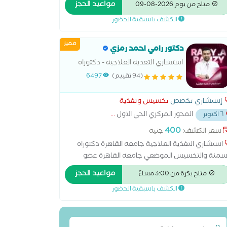
مواعيد الحجز
متاح من يوم 2026-08-09
امريكية لدراسة السمنة تخلص من الدهون بدون جراحة
الكشف باسبقية الحضور
حدث الاجهزه العالميه علاج حالات السمنة عند الأطفال
اج حالات النحافة
مميز
دكتور رامي احمد رمزي
استشاري التغذيه العلاجيه - دكتوراه
العلاج الطبيعي جامعه القاهره
(94 تقييم)
6497
إستشاري تخصص
تخسيس وتغذية
المحور المركزي الحي الاول
...
٦ اكتوبر
400
سعر الكشف:
جنيه
استشاري التغذية العلاجية جامعه القاهرة دكتوراه
سمنة والتخسيس الموضعي جامعه القاهرة عضو
جمعية الامريكية لدراسة السمنة تخلص من الدهون
مواعيد الحجز
متاح بكرة من 3:00 مساءً
ون جراحة باحدث الاجهزه العالميه علاج حالات السمنة
الكشف باسبقية الحضور
د الأطفال علاج حالات النحافة