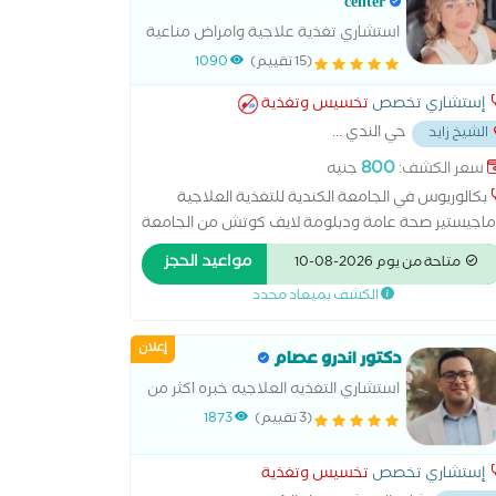
center
استشاري تغذية علاجية وامراض مناعية
وحالات تكيسات المبيض وبطانة الرحم
(15 تقييم)
1090
المهاجرة والحقن المجهري ومقاومة
إستشاري تخصص
تخسيس وتغذية
الأنسولين وحالات الصرع والكبد الدهني
حي الندي
...
الشيخ زايد
وارتشاح الامعاء
800
سعر الكشف:
جنيه
بكالوريوس في الجامعة الكندية للتغذية العلاجية
اجيستير صحة عامة ودبلومة لايف كوتش من الجامعة
الألمانية وعضو الجمعية المصرية للتغذية ESNOوعضو
مواعيد الحجز
متاحة من يوم 2026-08-10
الجمعية المصرية للحقن المجهريوصحة المراة ESEGO
الكشف بميعاد محدد
هادة سكوب المعتمدة في المنة والنحافة
إعلان
دكتور اندرو عصام
استشاري التغذيه العلاجيه خبره اكثر من
15 عام في مجال التغذية والصحة
(3 تقييم)
1873
العامة. متخصص في إعداد البرامج
الغذائية المخصصة لتحسين نمط الحياة،
إستشاري تخصص
تخسيس وتغذية
وإنقاص الوزن بطريقة صحية،