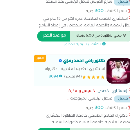
شارع العريش فيصل الرئيسي بعد مسجد
فيصل
يد أمام مول الثريا
...
300
سعر الكشف:
جنيه
استشاري التغذيه العلاجيه خبره اكثر من 15 عام في
ال التغذية والصحة العامة. متخصص في إعداد البرامج
غذائية المخصصة لتحسين نمط الحياة، وإنقاص الوزن
مواعيد الحجز
متاح النهاردة من 5:00 مساءً
ريقة صحية، وبناء الكتلة العضلية، بالإضافة إلى التعامل
الكشف باسبقية الحضور
 الحالات المرضية مثل السمنة، النحافة، السكري،
ضطرابات الجهاز الهضمي.
مميز
دكتور رامي احمد رمزي
استشاري التغذيه العلاجيه - دكتوراه
العلاج الطبيعي جامعه القاهره
(94 تقييم)
8094
إستشاري تخصص
تخسيس وتغذية
فيصل الرئيسي المريوطيه
...
فيصل
300
سعر الكشف:
جنيه
دكتوراه العلاج الطبيعي جامعه القاهره استشاري
تغذية العلاجية جامعه القاهرة دكتوراه السمنة
لتخسيس الموضعي جامعه القاهرة عضو الجمعية