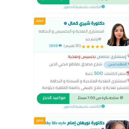
علاجية -مركز قدرات للعلاج الطبيعي و التأهيل. عضو
الكشف باسبقية الحضور
جمعية المصرية للتغذية الطبية (الاجسبن)
مميز
دكتورة شيري كمال
استشارى التغذية و التخسيس و النحافة
إختيار جيد
(30 تقييم)
5898
إستشاري تخصص
تخسيس وتغذية
شارع مصدق تقاطع محيي الدين
المهندسين
لعز
...
500
سعر الكشف:
جنيه
استشارى التغذية العلاجية و السمنة و النحافة
جستير تغذية و علاج طبيعى جامعة القاهرة دبلومة
تغذية المعهد القومى للتغذية هيئة المعاهد التعليمية
مواعيد الحجز
متاحة بكرة من 7:00 مساءً
بورد الامريكى للتغذية العلاجية و علاج امراض السمنة و
الكشف باسبقية الحضور
نحافة
مميز
دكتورة نورهان إمام Healthy life style