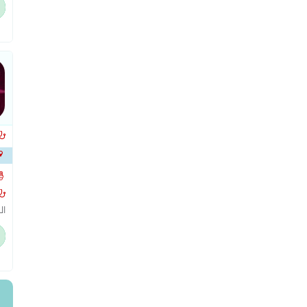
ال
با
عل
ال
ال
بد
عن