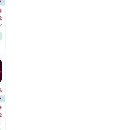
التوح
مج
ال
بط
مع
وا
ال
وا