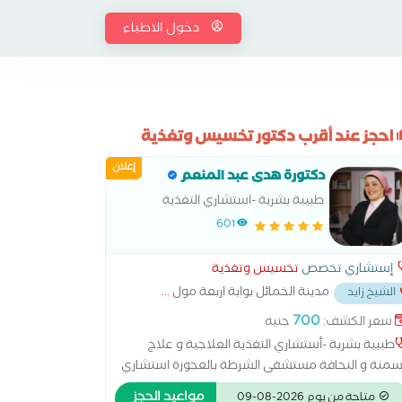
دخول الاطباء
احجز عند أقرب دكتور تخسيس وتغذية
إعلان
دكتورة هدى عبد المنعم
طبيبة بشرية -استشاري التغذية
العلاجية و علاج السمنة و النحافة
601
استشاري معتمد لتغذية مرضى الاورام
البورد المصرية للتغذية العلاجية
إستشاري تخصص
تخسيس وتغذية
مدينة الخمائل بوابة اربعة مول
...
الشيخ زايد
700
سعر الكشف:
جنيه
‎طبيبة بشرية -أستشاري التغذية العلاجية و علاج
سمنة و النحافة مستشفى الشرطة بالعجوزة استشاري
تغذية العلاجية مستشفى الوادي - استشاري التغذية
مواعيد الحجز
متاحة من يوم 2026-08-09