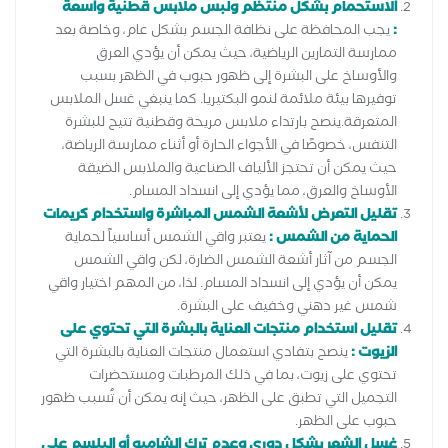
الاستحمام بشكل منتظم ولبس ملابس قطنية واسعة
:
يجب المحافظة على نظافة الجسم بشكل عام، وخاصة بعد
ممارسة التمارين الرياضية، حيث يمكن أن يؤدي العرق
والأوساخ على البشرة إلى ظهور حبوب في الظهر بسبب
توفيرها بيئة ملائمة لنمو البكتيريا. كما ينبغي غسل الملابس
المتعرقة.ينصح بارتداء ملابس مريحة وقطنية تتيح للبشرة
التنفس، خصوصًا في الأجواء الحارة أو أثناء ممارسة الرياضة،
حيث يمكن أن تحتجز الألياف الصناعية والملابس الضيقة
الأوساخ والعرق، مما يؤدي إلى انسداد المسام.
تقليل التعرض لأشعة الشمس المباشرة واستخدام كريمات
الحماية من الشمس :
يعتبر واقي الشمس أساسياً لحماية
الجسم من آثار أشعة الشمس الضارة، لكن واقي الشمس
يمكن أن يؤدي إلى انسداد المسام. لذا، من المهم اختيار واقي
شمس غير دهني وخفيف على البشرة.
تقليل استخدام منتجات العناية بالبشرة التي تحتوي على
الزيوت :
ينصح بتفادي استعمال منتجات العناية بالبشرة التي
تحتوي على زيوت، بما في ذلك المرطبات ومستحضرات
التجميل التي تطبق على الظهر، حيث إنه يمكن أن تُسبب ظهور
حبوب على الظهر.
غسل الشعر بشكل دوري وعدم ترك الشامبو أو البلسم على