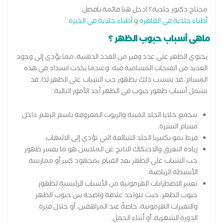
محتاج دكتور جلدية؟ ادخل هنا قائمة بافضل
أطباء جلدية في القاهرة
و
أطباء جلدية في الجيزة
ماهى أسباب حبوب الظهر ؟
يحتوي الظهر على عدد وفير من الغدد الدهنية، مما يؤدي إلى وجود
العديد من الفتحات المسامية فيه. وعندما يحدث انسداد في هذه
المسام، قد يتسبب ذلك بظهور حب الشباب على الظهر.لذا، قد
تشمل أسباب ظهور حبوب في الظهر أحد الأمور التالية :
تتجمع خلايا الجلد الميتة والزيوت المعروفة باسم الزهم داخل
مسام البشرة.
فرط نمو بكتيريا الجلد الشائعة التي تؤدي إلى الالتهاب.
زيادة التعرق والاحتكاك الناتج عن الملابس هو ما يفسر ظهور
حب الشباب على الظهر بعد القيام بمجهود كبير أو ممارسة
الأنشطة الرياضية.
تعتبر الاضطرابات الهرمونية من الأسباب الرئيسية لظهور
حبوب الظهر، حيث تتواجد علاقة واضحة بين حبوب الظهر
والتغيرات الهرمونية، خاصةً عند المراهقين، أو خلال فترة
الدورة الشهرية، أو أثناء الحمل.