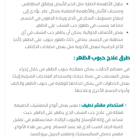
تناول الأطعمة الضارة مثل الخبز الأبيض ورقائق البطاطس
ومنتجات الألبان والأطعمة المقلية بشكل عام، يؤدي إلى
ارتفاع مستويات السكر في الدم وزيادة الدهون في الجسم،
مما قد يتسبب في ظهور حب الشباب على الظهر.
بعض الأصناف الدوائية: يمكن أن يظهر حب الشباب في أي
منطقة من الجسم، بما في ذلك ظهور حبوب على الظهر كأحد
الآثار الجانبية لبعض الأدوية مثل بعض مضادات الاكتئاب.
طرق علاج حبوب الظهر :
في معظم الحالات، يمكن معالجة حبوب الظهر من خلال إجراء
بعض التعديلات في نمط حياتك واستخدام العلاجات المنزلية.إليك
بعض الخطوات التي يمكن اتخاذها للوقاية من حبوب الظهر والكتف
وأجزاء الجسم الأخرى وعلاجها:
استخدام مقشر لطيف :
تعتبر بعض أنواع المقشرات الخفيفة
فعالة في علاج حب الشباب الذي يظهر على الظهر، حيث
تساعد في إزالة الأوساخ والزيوت الزائدة، مما يساهم في تقليل
كمية الجلد الميت الذي قد يسد المسام. ومن بين هذه الأنواع،
مقشر حمض الساليسيليك ومقشر البنزيل بيروكسيد.