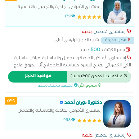
السنط والثالول-والديرما بن
إستشاري الأمراض الجلدية والتجميل والتناسلية
139
إستشاري تخصص
جلدية
شارع الحجاز الرئيسي أعلى
...
مصر الجديدة
500
سعر الكشف:
جنيه
إستشاري الأمراض الجلدية والتجميل والتناسلية امراض تناسلية
الكي الكهربائي تفتيح البشرة حساسية الجلد علاج آثار الحروق علاج
الإكزيما علاج البشرة علاج التجاعيد علاج التصبغات الجلدية علاج
مواعيد الحجز
متاحة النهاردة من 12:00 مساءً
التينيا علاج الصدفية علاج الصلع علاج الصلع الوراثى علاج الطفح
مفتوح الآن
الكشف بميعاد محدد
الجلدي علاج الكَلَف علاج الكيس الدهني علاج النمش علاج سقوط
الشعر للسيدات علاج عين السمكة علاج فطريات الاظافر عمل
إعلان
الغمازات
دكتورة نوران أحمد
إستشاري الأمراض الجلدية والتناسلية والتجميل
998
إستشاري تخصص
جلدية