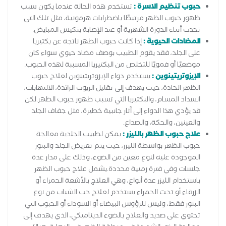
حبوب تنظيم الاسرة :
تستخدم هذه الحالة عندما يكون سبب
ظهور حبوب الظهر مرتبطًا باضطرابات هرمونية، مثل تلك التي
تحدث أثناء الدورة الشهرية أو عند الإصابة بتكيس المبايض.
المضادات الحيوية :
إذا كانت حبوب الظهر ناتجة عن بكتيريا
على الجلد، فقد يقوم الطبيب بوصف مضاد حيوي سواء كان
موضعيًا أو فمويًا للتخلص من البكتيريا المسببة لهذه الحبوب.
الإيزوتريتينوين :
يستخدم دواء الإيزوتريتينوين لعلاج حبوب
الظهر الحادة، حيث يهدف إلى تقليل الزيوت الزائدة، الالتهابات،
انسداد المسام، والبكتيريا التي تسبب ظهور حبوب الظهر.لكن
قد يؤدي هذا الدواء إلى آثار جانبية خطيرة، مثل جفاف الجلد
والعينين، والحكة، والصداع.
علاج حبوب الظهر بالليزر :
يمكن لطبيب الجلدية معالجة
حبوب الظهر بواسطة الليزر، حيث يتم تعريض الجلد والبثور
الموجودة عليه لنوع معين من الضوء، وذلك على مدار عدة
جلسات وفي فترة زمنية محددة.يشمل علاج حبوب الظهر
باستخدام الليزر عدة أنواع، وهي العلاج بالأشعة الحمراء أو
الزرقاء أو تحت الحمراء يستخدم لعلاج حب الشباب من نوع
البثور فقط، وليس للرؤوس البيضاء أو السوداء أو الحبوب التي
تحتوي على صديد والعلاج بالضوء الديناميكي، الذي يهدف إلى