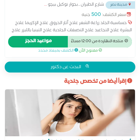
شارع الطيران ـ بجوار توكيل بيچو
...
مدينة نصر
500
سعر الكشف:
جنيه
حساسية الجلد زراعة الشعر علاج آثار الحروق علاج الإكزيما علاج
البشرة علاج التجاعيد علاج التصبغات الجلدية علاج التينيا بالليزر علاج
الصدفية علاج الصلع علاج الصلع الوراثى علاج الطفح الجلدي علاج
مواعيد الحجز
متاحة النهاردة من 12:00 مساءً
الكَلَف علاج الكيس الدهني علاج النمش علاج سقوط الشعر
مفتوح الآن
الكشف بميعاد محدد
للسيدات علاج عين السمكة علاج فطريات الاظافر عمل الغمازات
البحث عن دكتور
إقرأ أيضا من تخصص جلدية