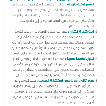
الشعر لفترة طويلة :
يمكن أن تسبب المكونات الموجودة في
مستحضرات الشعر انسداد المسام.ينصح أيضًا برفع الشعر
الطويل عن منطقة الظهر وغسله بشكل منتظم، لأن الزيوت
والأوساخ الموجودة في الشعر قد تؤدي إلى ظهور حب
الشباب على الظهر.
زيت شجرة الشاي :
يعد زيت شجرة الشاي من الزيوت الآمنة
التي تساعد في معالجة حبوب الظهر وأي منطقة أخرى في
الجسم، وذلك بعد تخفيفه بزيت ناقل مثل زيت الزيتون أو زيت
جوز الهند. ومن المهم إجراء اختبار له أولاً على منطقة صغيرة
من الجسم لمدة 24 ساعة قبل استخدامه في مناطق واسعة.
تناول أطعمة صحية :
عند معالجة حبوب الظهر، يوصى باتباع
نظام غذائي صحي يقلل من الدهون والسكريات، ومن الأفضل
استبداله بأطعمة تحتوي على الفيتامينات والمعادن، وخاصة
الخضروات والفواكه.أيضاً، ينصح بالابتعاد عن منتجات الألبان.
عدم تناول أدوية دون استشارة الطبيب :
يجب الامتناع عن
تناول أي أدوية دون استشارة الطبيب، حيث إن بعض الأدوية
قد تؤدي إلى ظهور حبوب. وإذا وصف الطبيب دواءً وتسبب
في تفشي حبوب في الظهر والجسم، ينبغي العودة إليه مرة
أخرى للبحث عن بديل مناسب.