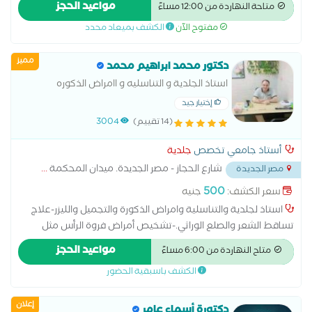
مواعيد الحجز
متاحة النهاردة من 12:00 مساءً
الاظافر عمل الغمازات امراض تناسلية الكي الكهربائي علاج آثار الحروق
مفتوح الآن
الكشف بميعاد محدد
علاج الإكزيما
مميز
دكتور محمد ابراهيم محمد
استاذ الجلدية و التناسليه و اامراض الذكوره
إختيار جيد
(14 تقييم)
3004
أستاذ جامعي تخصص
جلدية
شارع الحجاز - مصر الجديدة. ميدان المحكمة
...
مصر الجديدة
500
سعر الكشف:
جنيه
استاذ لجلدية والتناسلية وامراض الذكورة والتجميل والليزر-علاج
تساقط الشعر والصلع الوراثي.-تشخيص أمراض فروة الرأس مثل
القشرة والالتهابات.-تقديم خطط علاج دوائية أو تجميلية-العنايه
مواعيد الحجز
متاح النهاردة من 6:00 مساءً
بالبشره والشعر -حقن الميزوثيرابي والبلازما-والخلايا الجذعية للشعر
الكشف باسبقية الحضور
والبشره-حقن الهالات السوداء بالبلازما والميزوثيرابي حقن الشفايف
التوريد-حقن البوتكس والفيلر-جميع جراحات الجلد ازاله وتنظيف
إعلان
الخراج ،ازاله الكيس الدهني ، ازاله الاظافر ،ازاله الزوائد الجلديه ، ازاله
دكتورة أسماء عامر