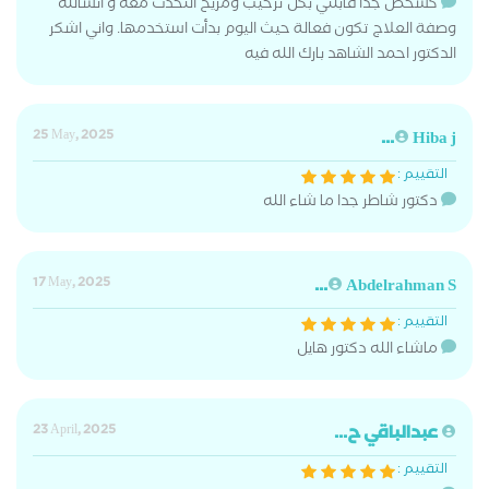
كشخص جدًا قابلني بكل ترحيب ومريح التحدث معه و انشالله
وصفة العلاج تكون فعالة حيث اليوم بدأت استخدمها. واني اشكر
الدكتور احمد الشاهد بارك الله فيه
25 May, 2025
Hiba j...
التقييم :
دكتور شاطر جدا ما شاء الله
17 May, 2025
Abdelrahman S...
التقييم :
ماشاء الله دكتور هايل
عبدالباقي ح...
23 April, 2025
التقييم :