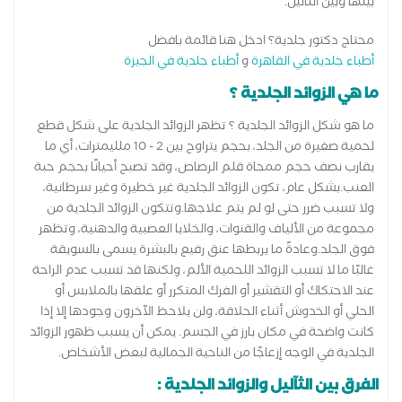
بينها وبين الثآليل.
محتاج دكتور جلدية؟ ادخل هنا قائمة بافضل
أطباء جلدية في القاهرة
و
أطباء جلدية في الجيزة
ما هي الزوائد الجلدية ؟
ما هو شكل الزوائد الجلدية ؟ تظهر الزوائد الجلدية على شكل قطع
لحمية صغيرة من الجلد، بحجم يتراوح بين 2 - 10 ملليمترات، أي ما
يقارب نصف حجم ممحاة قلم الرصاص، وقد تصبح أحيانًا بحجم حبة
العنب.بشكل عام، تكون الزوائد الجلدية غير خطيرة وغير سرطانية،
ولا تسبب ضرر حتى لو لم يتم علاجها.وتتكون الزوائد الجلدية من
مجموعة من الألياف والقنوات، والخلايا العصبية والدهنية، وتظهر
فوق الجلد.وعادةً ما يربطها عنق رفيع بالبشرة يسمى بالسويقة
غالبًا ما لا تسبب الزوائد اللحمية الألم، ولكنها قد تسبب عدم الراحة
عند الاحتكاك أو التقشير أو الفرك المتكرر أو علقها بالملابس أو
الحلي أو الخدوش أثناء الحلاقة، ولن يلاحظ الآخرون وجودها إلا إذا
كانت واضحة في مكان بارز في الجسم. يمكن أن يسبب ظهور الزوائد
الجلدية في الوجه إزعاجًا من الناحية الجمالية لبعض الأشخاص.
الفرق بين الثآليل والزوائد الجلدية :