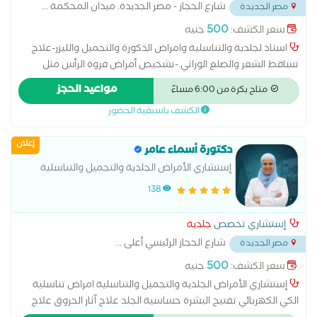
شارع الحجاز - مصر الجديدة. ميدان المحكمة
...
مصر الجديدة
500
سعر الكشف:
جنيه
استاذ لجلدية والتناسلية وامراض الذكورة والتجميل والليزر-علاج
تساقط الشعر والصلع الوراثي.-تشخيص أمراض فروة الرأس مثل
القشرة والالتهابات.-تقديم خطط علاج دوائية أو تجميلية-العنايه
مواعيد الحجز
متاح بكرة من 6:00 مساءً
بالبشره والشعر -حقن الميزوثيرابي والبلازما-والخلايا الجذعية للشعر
الكشف باسبقية الحضور
والبشره-حقن الهالات السوداء بالبلازما والميزوثيرابي حقن الشفايف
التوريد-حقن البوتكس والفيلر-جميع جراحات الجلد ازاله وتنظيف
إعلان
الخراج ،ازاله الكيس الدهني ، ازاله الاظافر ،ازاله الزوائد الجلديه ، ازاله
دكتورة أسماء عامر
السنط والثالول-والديرما بن
إستشاري الأمراض الجلدية والتجميل والتناسلية
138
إستشاري تخصص
جلدية
شارع الحجاز الرئيسي أعلى
...
مصر الجديدة
500
سعر الكشف:
جنيه
إستشاري الأمراض الجلدية والتجميل والتناسلية امراض تناسلية
الكي الكهربائي تفتيح البشرة حساسية الجلد علاج آثار الحروق علاج