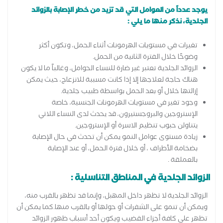
يوجد عدداً من العوامل التي قد تزيد من خطر الإصابة بالزوائد
الجلدية، نذكر منها ما يلي :
تغيرات في مستويات الهرمونات أثناء الحمل، وتكون أكثر
وضوحًا خلال الفترة الثانية من الحمل.
الزوائد الجلدية تعتبر غير ضارة للنساء الحوامل، وغالباً ما لا يكون
هناك حاجة لعلاجها إلا إذا كانت مسببة للانزعاج، حيث يمكن
إزالتها خلال أو بعد الحمل بواسطة طبيب جلدية.
وجود تغير في مستويات الهرمونات الجنسية، خاصة
الإستروجين والبروجستيرون، قد يحدث لدى النساء اللاتي
يتناولن حبوب تنظيم الاسرة أو الإستروجين.
زيادة مستوى عوامل النمو يمكن أن تحدث في حال الإصابة
بضخامة الأطراف ، أو خلال فترة الحمل، أو عند الإصابة
بالعملقة .
الزوائد الجلدية في المناطق التناسلية :
الزوائد الجلدية لا تظهر داخل المهبل، وإنما قد تظهر بالقرب منه،
ويمكن أن تنمو على الشفرات أو حولها أو بالقرب منها.كما يمكن أن
تظهر على كافة أجزاء القضيب ويكون أحد أسباب ظهور الزوائد