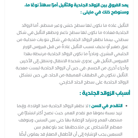
يعد الفروق بين الزوائد الجلدية والثآليل أمرًا سهلاً نوعًا ما،
وسنوضح ذلك في مايلى :
الثآليل عادة ما تكون لها سطح خشن وغير منتظم، أما الزوائد
الجلدية فعادة ما تكون لها سطح ناعم وتظهر الثآليل في شكل
سطحي، بينما تظهر الزوائد الجلدية في شكل نتوءات متدلية من
عنق صغير أو نحيف.تسبب الثآليل عادةً من قبل فيروس الورم
الحليمي البشري، ونادراً ما تكون الزوائد الجلدية مرتبطة بهذا
الفيروس.الثآليل هي عدوى شديدة الانتقال وتنتقل إلى الآخرين
وأجزاء أخرى من الجسم، في حين أن الزوائد الجلدية ليست معدية
.الثآليل تتكون في الطبقات العميقة من الجلد، في حين تتشكل
الزوائد الجلدية على سطح الجلد الخارجي.
أسباب الزوائد الجلدية :
التقدم في السن :
لا تظهر الزوائد الجلدية منذ الولادة، وإنما
تزيد نسبة نموها مع تقدم العمر، حيث تصبح أكثر انتشارًا في
منتصف العمر وتتزايد الإصابة بها حتى سن الستين، ويتوقف
معظم الأشخاص عن ملاحظتها عند بلوغهم سن
السبعين.يجب الإشارة إلى أن الأطفال الصغار قد يعانون أيضًا