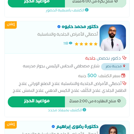
مواعيد الحجز
متاح بكرة من 6:00 مساءً
متخصص فى جميع الخدمات التجميلية الفيلر و البوتكس و البلازما
الكشف باسبقية الحضور
والميزوثيرابى استشاري الجلدية و التناسلية بمستشفى الكهرباء و
مستشفى تبارك و مستشفى المواساة بالجبيل الصناعية بالسعودية
إعلان
دكتور محمد حابوه
أخصائي الأمراض الجلدية والتناسلية
118
دكتور تخصص
جلدية
شارع مصطفي النحاس الرئيسي بجوار مدرسه
مدينة نصر
المنهل
...
500
سعر الكشف:
جنيه
أخصائي الأمراض الجلدية والتناسلية علاج الصلع الوراثى علاج
الطفح الجلدي علاج الكَلَف علاج الكيس الدهني علاج النمش علاج
سقوط الشعر للسيدات علاج عين السمكة علاج فطريات الاظافر عمل
مواعيد الحجز
متاح النهاردة من 2:00 مساءً
الغمازات
الكشف بميعاد محدد
إعلان
دكتورة رضوى إبراهيم