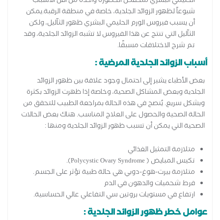
الحليمي البشري منخفض الخطورة واحدة من أقل الأسباب
شيوعاً لظهور الزوائد الجلدية، خاصة في منطقة الرقبة.يمكن
أن يسبب فيروس الورم الحليمي البشري ظهور الثآليل، ولكن
الثآليل التي تنتج عن هذا الفيروس لا تشبه الزوائد الجلدية، وقد
تم شرح الاختلافات مسبقًا.
أسباب الزوائد الجلدية المرضية :
بعض الأطباء يشير إلى احتمال وجود علاقة بين ظهور الزوائد
الجلدية وبعض المشاكل الصحية، وخاصة إذا ظهرت الزوائد بكثرة
وبشكل سريع. يُنصح في هذه الحالة بمراجعة الطبيب للتحقق من
الحالة الصحية والحصول على العلاج المناسب. هناك بعض الحالات
الصحية التي يمكن أن تسبب ظهور الزوائد الجلدية ومنها :
متلازمة التمثيل الغذائي
تكيس المبايض ( Polycystic Ovary Syndrome).
متلازمة بيرت-هوغ-دوبي هي حالة طبية تؤثر على الجسم.
فرط شحميات والدهون في الدم
ارتفاع في مستويات بروتين سي التفاعلي عالي الحساسية.
عوامل خطر ظهور الزوائد الجلدية :