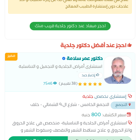
علاج هي فقط معلومات عامة ولا تغني أبدا عن زيارة الطبيب أو أخذ
علاجات دون إستشارة الطبيب المعالج
احجز ميعاد عند دكتور جلدية قريب منك
احجز عند أفضل دكتور جلدية
مميز
دكتور عمر سلامة
استشارى أمراض الجلدية و التجميل و التناسلية
-جامعة عين شمس
إختيار جيد
(38 تقييم)
7546
إستشاري تخصص
جلدية
التجمع الخامس - شارع ال٩٠ الشمالي - خلف
التجمع
المستشفي الجوي
...
800
سعر الكشف:
جنيه
استشاري أمراض الجلدية و التناسلية- متخصص في علاج الحروق
واثار الحروق و علاج تساقط الشعر والتقصف وسقوط الشعر و
الأكزيما وعلاج حساسية الجلد - وازالة الزوائد الجلدية بالكى و