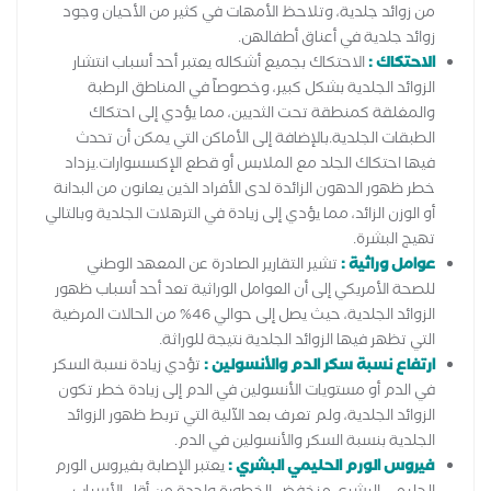
من زوائد جلدية، وتلاحظ الأمهات في كثير من الأحيان وجود
زوائد جلدية في أعناق أطفالهن.
الاحتكاك :
الاحتكاك بجميع أشكاله يعتبر أحد أسباب انتشار
الزوائد الجلدية بشكل كبير، وخصوصاً في المناطق الرطبة
والمغلقة كمنطقة تحت الثديين، مما يؤدي إلى احتكاك
الطبقات الجلدية.بالإضافة إلى الأماكن التي يمكن أن تحدث
فيها احتكاك الجلد مع الملابس أو قطع الإكسسوارات.يزداد
خطر ظهور الدهون الزائدة لدى الأفراد الذين يعانون من البدانة
أو الوزن الزائد، مما يؤدي إلى زيادة في الترهلات الجلدية وبالتالي
تهيج البشرة.
عوامل وراثية :
تشير التقارير الصادرة عن المعهد الوطني
للصحة الأمريكي إلى أن العوامل الوراثية تعد أحد أسباب ظهور
الزوائد الجلدية، حيث يصل إلى حوالي 46% من الحالات المرضية
التي تظهر فيها الزوائد الجلدية نتيجة للوراثة.
ارتفاع نسبة سكر الدم والأنسولين :
تؤدي زيادة نسبة السكر
في الدم أو مستويات الأنسولين في الدم إلى زيادة خطر تكون
الزوائد الجلدية، ولم تعرف بعد الآلية التي تربط ظهور الزوائد
الجلدية بنسبة السكر والأنسولين في الدم.
فيروس الورم الحليمي البشري :
يعتبر الإصابة بفيروس الورم