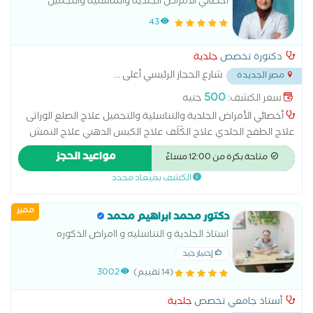
أخصائي الأمراض الجلدية والتناسلية والتجميل
43
دكتورة تخصص
جلدية
شارع الحجاز الرئيسي أعلى
...
مصر الجديدة
500
سعر الكشف:
جنيه
أخصائي الأمراض الجلدية والتناسلية والتجميل علاج الصلع الوراثى
علاج الطفح الجلدي علاج الكَلَف علاج الكيس الدهني علاج النمش
علاج سقوط الشعر للسيدات علاج عين السمكة علاج فطريات
مواعيد الحجز
متاحة بكرة من 12:00 مساءً
الاظافر عمل الغمازات امراض تناسلية الكي الكهربائي علاج آثار الحروق
الكشف بميعاد محدد
علاج الإكزيما
مميز
دكتور محمد ابراهيم محمد
استاذ الجلدية و التناسليه و اامراض الذكوره
إختيار جيد
(14 تقييم)
3002
أستاذ جامعي تخصص
جلدية