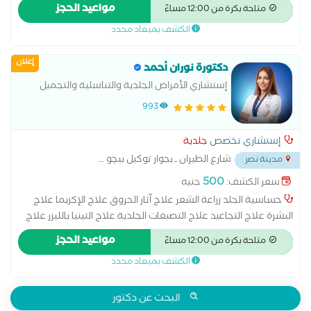
الإكزيما علاج البشرة علاج التجاعيد علاج التصبغات الجلدية علاج
مواعيد الحجز
متاحة بكرة من 12:00 مساءً
التينيا علاج الصدفية علاج الصلع علاج الصلع الوراثى علاج الطفح
الكشف بميعاد محدد
الجلدي علاج الكَلَف علاج الكيس الدهني علاج النمش علاج سقوط
الشعر للسيدات علاج عين السمكة علاج فطريات الاظافر عمل
إعلان
الغمازات
دكتورة نوران أحمد
إستشاري الأمراض الجلدية والتناسلية والتجميل
993
إستشاري تخصص
جلدية
شارع الطيران ـ بجوار توكيل بيچو
...
مدينة نصر
500
سعر الكشف:
جنيه
حساسية الجلد زراعة الشعر علاج آثار الحروق علاج الإكزيما علاج
البشرة علاج التجاعيد علاج التصبغات الجلدية علاج التينيا بالليزر علاج
الصدفية علاج الصلع علاج الصلع الوراثى علاج الطفح الجلدي علاج
مواعيد الحجز
متاحة بكرة من 12:00 مساءً
الكَلَف علاج الكيس الدهني علاج النمش علاج سقوط الشعر
الكشف بميعاد محدد
للسيدات علاج عين السمكة علاج فطريات الاظافر عمل الغمازات
البحث عن دكتور