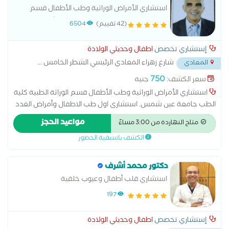
استشاري الأمراض الوراثية وطب الأطفال قسم
الوراثة الطبية كلية الطب جامعة عين شمس.
(42 تقييم)
6504
إستشاري تخصص
اطفال وحديثي الولادة
شارع زهراء المعادي الرئيسي الشطر الخامس
...
المعادي
750
سعر الكشف:
جنيه
استشاري الأمراض الوراثية وطب الأطفال قسم الوراثة الطبية كلية
الطب جامعة عين شمس. استشارى اول طب الاطفال وأمراض الغدد
الصماء والسكر للاطفال وحديثى الولادة طب عين شمس مناظرة
مواعيد الحجز
متاح النهاردة من 3:00 مساءً
حالات داون وذوى الاحتياجات الخاصة متابعة النمو الجسدي كشف
الكشف باسبقية الحضور
الاطفال 600ج كشف الوراثة والغدد 800ج
دكتور محمد أشرف
استشاري قلب أطفال وعيوب خلقية
197
إستشاري تخصص
اطفال وحديثي الولادة