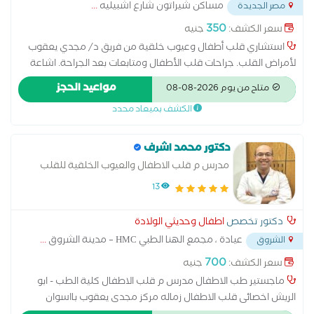
مساكن شيراتون شارع اشبيليه
...
مصر الجديدة
350
سعر الكشف:
جنيه
استشاري قلب أطفال وعيوب خلقية من فريق د/ مجدي يعقوب
لأمراض القلب. جراحات قلب الأطفال ومتابعات بعد الجراحة. اشاعة
ايكو وتوصيات وعلاج. متابعة ضغط الدم ونسبة أكسجين في الدم.
مواعيد الحجز
متاح من يوم 2026-08-08
متابعة الكوليسترول في الدم وحالة عضلة القلب والشرايين
الكشف بميعاد محدد
دكتور محمد اشرف
مدرس م قلب الاطفال والعيوب الخلقية للقلب
-كلية الطب
13
دكتور تخصص
اطفال وحديثي الولادة
عيادة ، مجمع الهنا الطبي HMC – مدينة الشروق
...
الشروق
700
سعر الكشف:
جنيه
ماجستير طب الاطفال مدرس م قلب الاطفال كلية الطب - ابو
الريش اخصائى قلب الاطفال زماله مركز مجدى يعقوب بااسوان