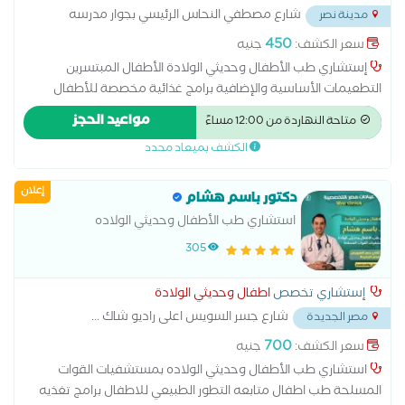
شارع مصطفي النحاس الرئيسي بجوار مدرسه
مدينة نصر
المنهل
...
450
سعر الكشف:
جنيه
إستشاري طب الأطفال وحديثي الولادة الأطفال المبتسرين
التطعيمات الأساسية والإضافية برامج غذائية مخصصة للأطفال
رضاعة طبيعية روماتيزم أطفال طب الأطفال متابعة التطور الطبيعي
مواعيد الحجز
متاحة النهاردة من 12:00 مساءً
للأطفال متابعة النمو الجسدي للطفل متابعة النمو العقلي للطفل
الكشف بميعاد محدد
متابعة حالات تأخر النمو
إعلان
دكتور باسم هشام
استشاري طب الأطفال وحديثي الولاده
305
إستشاري تخصص
اطفال وحديثي الولادة
شارع جسر السويس اعلى راديو شاك
...
مصر الجديدة
700
سعر الكشف:
جنيه
استشاري طب الأطفال وحديثي الولاده بمستشفيات القوات
المسلحة طب اطفال متابعه التطور الطبيعي للاطفال برامج تغذيه