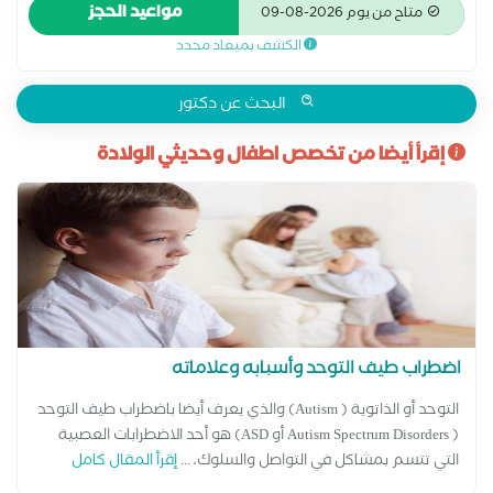
اخصائى اضطراب ضربات القلب وكهروفسيولوجية القلب
مواعيد الحجز
متاح من يوم 2026-08-09
الكشف بميعاد محدد
البحث عن دكتور
إقرأ أيضا من تخصص اطفال وحديثي الولادة
اضطراب طيف التوحد وأسبابه وعلاماته
التوحد أو الذاتوية ( Autism) والذي يعرف أيضا باضطراب طيف التوحد
( Autism Spectrum Disorders أو ASD) هو أحد الاضطرابات العصبية
التي تتسم بمشاكل في التواصل والسلوك، ...
إقرأ المقال كامل