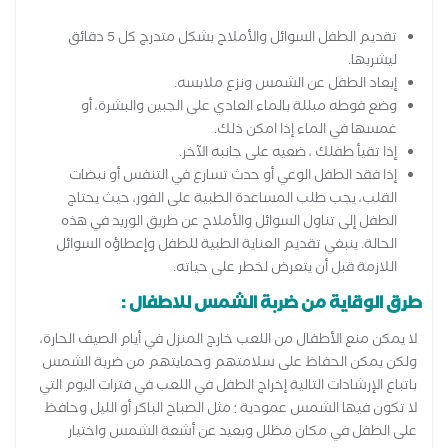
تقديم الطفل السوائل والأملاح بشكل متدرج كل 5 دقائق
ليشربها.
إبعاد الطفل عن الشمس ونزع ملابسه.
وضع فوطه مبللة بالماء العادي على الجبين والبشرة، أو
غمسها في الماء إذا امكن ذلك.
إذا تقيأ طفلك ، ضعيه على جانبه الآخر.
إذا فقد الطفل الوعي أو حدث تسارع في التنفس أو نبضات
القلب، يجب طلب المساعدة الطبية على الفور، حيث يحتاج
الطفل إلى تناول السوائل والأملاح عن طريق الوريد في هذه
الحالة. ينبغي تقديم العناية الطبية للطفل وإعطاؤه السوائل
اللازمة قبل أن يتعرض لخطر على حياته.
طرق الوقاية من ضربة الشمس للاطفال :
لا يمكن منع الأطفال من اللعب خارج المنزل في أيام الصيف الحارة،
ولكن يمكن الحفاظ على سلامتهم وحمايتهم من ضربة الشمس
باتباع الإرشادات التالية إخراج الطفل في اللعب في فترات اليوم التي
لا تكون فيها الشمس عمودية ؛ مثل الصباح الباكر أو الليل وحافظ
على الطفل في مكان مظلل وبعيد عن أشعة الشمس واختيار