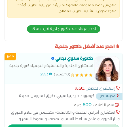
علاج هي فقط معلومات عامة ولا تغني أبدا عن زيارة الطبيب أو أخذ
علاجات دون إستشارة الطبيب المعالج
احجز ميعاد عند دكتور جلدية قريب منك
احجز عند أفضل دكتور جلدية
مميز
دكتورة سلوي نجاتي
استشارى الجلدية والتناسلية والتجميلدكتورة جلدية
متخصص في امراض تناسلية، جلدية بالغين، تجميل
(10 تقييم)
2553
وليزر و جلدية اطفال
إستشاري تخصص
جلدية
كومبوند جاردينيا سيتي، طريق السويس، مدينة
مدينة نصر
نصر
...
500
سعر الكشف:
جنيه
استشاري أمراض الجلدية و التناسلية- متخصص في علاج الحروق
واثار الحروق و علاج تساقط الشعر والتقصف وسقوط الشعر و
الأكزيما وعلاج حساسية الجلد - وازالة الزوائد الجلدية بالكى و