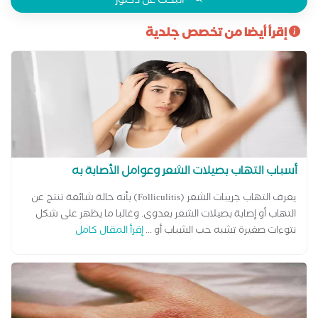
البحث عن دكتور
إقرأ أيضا من تخصص جلدية
أسباب التهاب بصيلات الشعر وعوامل الأصابة به
يعرف التهاب جريبات الشعر (Folliculitis) بأنه حالة شائعة تنتج عن
التهاب أو إصابة بصيلات الشعر بعدوى. وغالبا ما يظهر على شكل
نتوءات صغيرة تشبه حب الشباب أو ...
إقرأ المقال كامل