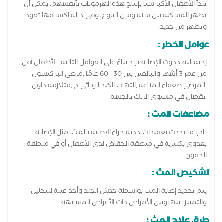
تبدأ الأطفال الأكبر سنًا بإنتاج هذه الهرمونات بأنفسهم. يمكن أن
تظهر المشكلة بين سنة وسن البلوغ، وفي حالة اكتشافها تعود
وتظهر من جديد.
عوامل الخطر :
إحتمالية حدوث الإصابة تزيد بناءً على العوامل التالية : الأطفال أقل
من عمر 3 أشهر والبالغين بين 30 - 60 عامًا ,مرضى الباركنسون
,المرضى ضعفاء المناعة ,التهاب الكبد الوبائي ج ,متلازمة داون
,نقصان في مستوى الزنك بالجسم.
مضاعفات المث :
نادرا ما تحدث تعقيدات جدية جراء الإصابة بالمث، مثل الإصابة
بعدوى بكتيرية في منطقة الحفاض لدى الأطفال أو في منطقة
الجفون.
تشخيص المث :
يتم تحديد إصابة المث بواسطة خدش الجلد وأخذ عينة للتحليل
والتمييز بينها وبين الأمراض ذات الأعراض المشابهة.
طرق علاج المث :