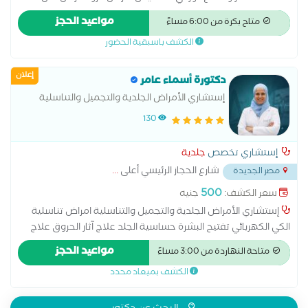
القشرة والالتهابات.-تقديم خطط علاج دوائية أو تجميلية-العنايه
مواعيد الحجز
متاح بكرة من 6:00 مساءً
بالبشره والشعر -حقن الميزوثيرابي والبلازما-والخلايا الجذعية للشعر
الكشف باسبقية الحضور
والبشره-حقن الهالات السوداء بالبلازما والميزوثيرابي حقن الشفايف
التوريد-حقن البوتكس والفيلر-جميع جراحات الجلد ازاله وتنظيف
إعلان
الخراج ،ازاله الكيس الدهني ، ازاله الاظافر ،ازاله الزوائد الجلديه ، ازاله
دكتورة أسماء عامر
السنط والثالول-والديرما بن
إستشاري الأمراض الجلدية والتجميل والتناسلية
130
إستشاري تخصص
جلدية
شارع الحجاز الرئيسي أعلى
...
مصر الجديدة
500
سعر الكشف:
جنيه
إستشاري الأمراض الجلدية والتجميل والتناسلية امراض تناسلية
الكي الكهربائي تفتيح البشرة حساسية الجلد علاج آثار الحروق علاج
الإكزيما علاج البشرة علاج التجاعيد علاج التصبغات الجلدية علاج
مواعيد الحجز
متاحة النهاردة من 3:00 مساءً
التينيا علاج الصدفية علاج الصلع علاج الصلع الوراثى علاج الطفح
الكشف بميعاد محدد
الجلدي علاج الكَلَف علاج الكيس الدهني علاج النمش علاج سقوط
الشعر للسيدات علاج عين السمكة علاج فطريات الاظافر عمل
الغمازات