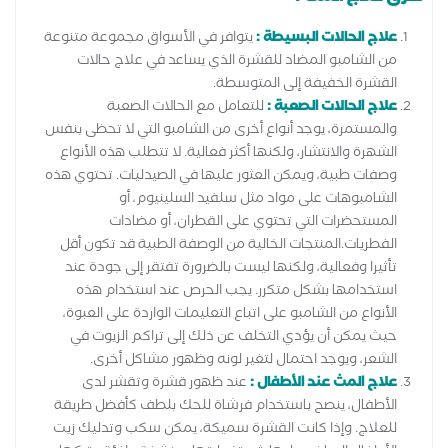
علاج الحالات البسيطة :
يتوافر في الأسواق مجموعة متنوعة
من الشامبو المضاد للقشرة الذي يساعد في علاج حالات
القشرة الخفيفة إلى المتوسطة.
علاج الحالات الصعبة :
للتعامل مع الحالات الصعبة
والمستمرة، يوجد أنواع أخرى من الشامبو التي لا تحظى بنفس
الشهرة والانتشار، ولكنها أكثر فعالية. لا تتطلب هذه الأنواع
وصفات طبية، ويمكن العثور عليها في الصيدليات. تحتوي هذه
الشامبوهات على مواد مثل سلفيد السلينيوم، أو
المستحضرات التي تحتوي على القطران، أو مضادات
الفطريات.المنتجات الخالية من الوصفة الطبية قد تكون أقل
تأثيرا وفعالية، ولكنها ليست بالضرورة تفتقر إلى جودة عند
استخدامها بشكل متكرر. يجب الحرص عند استخدام هذه
الأنواع من الشامبو على اتباع التعليمات الواردة على العبوة،
حيث يمكن أن يؤدي التخلف عن ذلك إلى تراكم الزيوت في
الشعر، ويوجد احتمال لتغير لونه وظهور مشاكل أخرى.
علاج المث عند الأطفال :
عند ظهور قشرة وتقشر لدى
الأطفال، ينصح باستخدام فرشاة للحك بلطف كأفضل طريقة
للعلاج. وإذا كانت القشرة سميكة، يمكن سكب وتدليك زيت