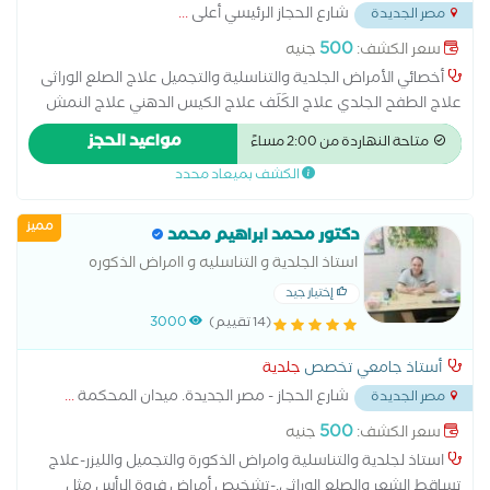
شارع الحجاز الرئيسي أعلى
...
مصر الجديدة
500
سعر الكشف:
جنيه
أخصائي الأمراض الجلدية والتناسلية والتجميل علاج الصلع الوراثى
علاج الطفح الجلدي علاج الكَلَف علاج الكيس الدهني علاج النمش
علاج سقوط الشعر للسيدات علاج عين السمكة علاج فطريات
مواعيد الحجز
متاحة النهاردة من 2:00 مساءً
الاظافر عمل الغمازات امراض تناسلية الكي الكهربائي علاج آثار الحروق
الكشف بميعاد محدد
علاج الإكزيما
مميز
دكتور محمد ابراهيم محمد
استاذ الجلدية و التناسليه و اامراض الذكوره
إختيار جيد
(14 تقييم)
3000
أستاذ جامعي تخصص
جلدية
شارع الحجاز - مصر الجديدة. ميدان المحكمة
...
مصر الجديدة
500
سعر الكشف:
جنيه
استاذ لجلدية والتناسلية وامراض الذكورة والتجميل والليزر-علاج
تساقط الشعر والصلع الوراثي.-تشخيص أمراض فروة الرأس مثل