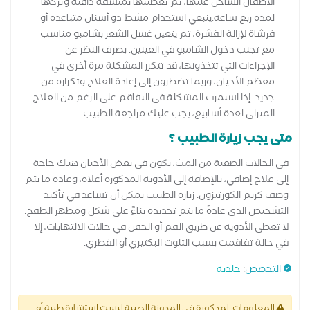
الأطفال الساخن عليها، ثم تغطيتها بمنشفة دافئة وتركها
لمدة ربع ساعة.ينبغي استخدام مشط ذو أسنان متباعدة أو
فرشاة لإزالة القشرة، ثم يتعين غسل الشعر بشامبو مناسب
مع تجنب دخول الشامبو في العينين. بصرف النظر عن
الإجراءات التي تتخذونها، قد تتكرر المشكلة مرة أخرى في
معظم الأحيان، وربما تضطرون إلى إعادة العلاج وتكراره من
جديد. إذا استمرت المشكلة في التفاقم على الرغم من العلاج
المنزلي لعدة أسابيع، يجب عليك مراجعة الطبيب.
متى يجب زيارة الطبيب ؟
في الحالات الصعبة من المث، يكون في بعض الأحيان هناك حاجة
إلى علاج إضافي، بالإضافة إلى الأدوية المذكورة أعلاه، وعادة ما يتم
وصف كريم الكورتيزون. زيارة الطبيب يمكن أن تساعد في تأكيد
التشخيص الذي عادةً ما يتم تحديده بناءً على شكل ومظهر الطفح.
لا تعطى الأدوية عن طريق الفم أو الحقن في حالات الالتهابات، إلا
في حالة تفاقمت بسبب التلوث البكتيري أو الفطري.
التخصص
:
جلدية
المعلومات المذكورة في المدونة الطبية ليست إستشارة طبية أو