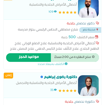
أخصائي الأمراض الجلدية والتناسلية
109
دكتور تخصص
جلدية
شارع مصطفي النحاس الرئيسي بجوار مدرسه
مدينة نصر
المنهل
...
500
سعر الكشف:
جنيه
أخصائي الأمراض الجلدية والتناسلية علاج الصلع الوراثى علاج
الطفح الجلدي علاج الكَلَف علاج الكيس الدهني علاج النمش علاج
سقوط الشعر للسيدات علاج عين السمكة علاج فطريات الاظافر عمل
مواعيد الحجز
متاح النهاردة من 2:00 مساءً
الغمازات
الكشف بميعاد محدد
إعلان
دكتورة رضوى إبراهيم
أخصائي الأمراض الجلدية والتناسلية والتجميل
35
دكتورة تخصص
جلدية