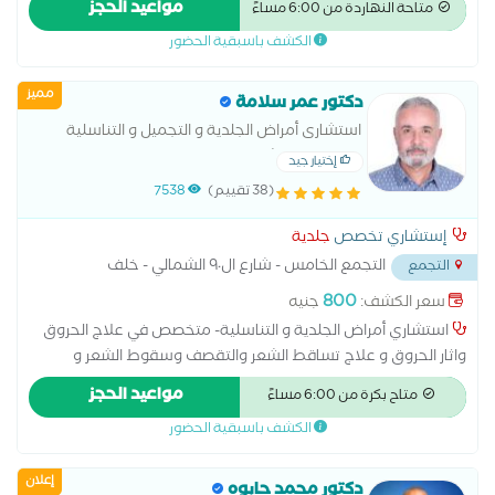
مواعيد الحجز
متاحة النهاردة من 6:00 مساءً
متخصص فى جميع الخدمات التجميلية الفيلر و البوتكس و البلازما
الكشف باسبقية الحضور
والميزوثيرابى
مميز
دكتور عمر سلامة
استشارى أمراض الجلدية و التجميل و التناسلية
-جامعة عين شمس
إختيار جيد
(38 تقييم)
7538
إستشاري تخصص
جلدية
التجمع الخامس - شارع ال٩٠ الشمالي - خلف
التجمع
المستشفي الجوي
...
800
سعر الكشف:
جنيه
استشاري أمراض الجلدية و التناسلية- متخصص في علاج الحروق
واثار الحروق و علاج تساقط الشعر والتقصف وسقوط الشعر و
الأكزيما وعلاج حساسية الجلد - وازالة الزوائد الجلدية بالكى و
مواعيد الحجز
متاح بكرة من 6:00 مساءً
متخصص فى جميع الخدمات التجميلية الفيلر و البوتكس و البلازما
الكشف باسبقية الحضور
والميزوثيرابى استشاري الجلدية و التناسلية بمستشفى الكهرباء و
مستشفى تبارك و مستشفى المواساة بالجبيل الصناعية بالسعودية
إعلان
دكتور محمد حابوه