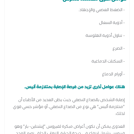
- الضغط العصبي والإجهاد.
- أدوية السعال
- تناول أدوية الهلوسة
- الصرع
- السكتات الدماغية
- أورام الدماغ
هناك عوامل أخرى تزيد من فرصة الإصابة بمتلازمة أليس.
إصابة الشخص بالصداع النصفي حيث يظن العديد من الأطباء أن
"متلازمة أليس" هي نوع من الصداع النصفي، أو مؤشر حسي قوي
لذلك.
العدوى يمكن أن تكون أعراض مبكرة لفيروس "إبشتاين- بار" وهو
فيروس يشمل ارتفاع في درجة الحرارة، التهاب الحلق، تورم الغدد