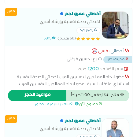
مميز
أخصائي عمرو نجم
اخصائي صحة نفسية وإرشاد أسري
إختيار جيد
(56 تقييم)
5815
أخصائي
نفسي
شارع تحسين فرغلي
...
مدينة نصر
1200
سعر الكشف:
جنيه
عضو اتحاد المعالجين النفسيين العرب اخصائي الصحة النفسية
استشاري علاقات اسرية . عضو اتحاد المعالجين النفسيين العرب.
ماجستير مهني الاضطرابات الجنسية من جامعة نيو يورك . دكتوراة
مواعيد الحجز
متاح النهاردة من 11:00 صباحاً
مهنية في علم النفس الاكلينكي . . مدير مركز ملاذ للعلوم النفسية
مفتوح الآن
الكشف باسبقية الحضور
و التدريب .
مميز
أخصائي عمرو نجم
اخصائي صحة نفسية وإرشاد أسري