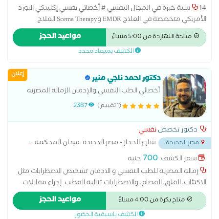
14 سنة خبرة في المجال النفسي # أخصائي نفسي إكلينكي البورد
الأمريكي متخصصة في العلاج EMDR وScema Therapy العلاج
بالمخططات المعرفية والعلاج النفسي السلوكي والسلوكي المعرفي
مواعيد الحجز
متاحة النهاردة من 5:00 مساءً
و DBT ماجستير مهني في الصحة النفسية المتكاملة # اخصائي
الكشف بميعاد محدد
تعديل سلوك وتنمية مهارات للأطفال والمراهقين #مدربة معتمدة
للوالدية من الجمعية الامريكية للتربية الايجابية #عضو الجمعية
إعلان
الامريكية والعربية للتربية الايجابية Positive Discipline Association
دكتور احمد ناجي منير
#عضو التحالف العربي لخبراء العلاج النفسي #مدرب معتمد من
أخصائي الطب النفسي والإدمان الزماله المصريه
شركة تميز للتطوير والتدريب المؤسسي # دبلوم صعوبات التعلم
للطب النفسي والإدمان
(1 تقييم)
2387
وتعديل وإدارة السلوك # دبلوم الإرشاد الأسري والنفسي # دبلوم
إعداد مدرب نفسي للأطفال # دبلوم التربية الخاصة # دبلوم
دكتور تخصص
نفسي
المقاييس النفسية # دبلوم علم النفس الإكلينكي #ماجستير مهني
شارع الحجاز - مصر الجديدة. ميدان المحكمة
...
مصر الجديدة
في الصحة النفسية #دكتوراه مهنية في إدارة الموارد البشرية
700
سعر الكشف:
جنيه
زماله المصرية للطب النفسي و الادمان تشخيص الاضطرابات مثل
الاكتئاب، القلق، الفصام، والاضطرابات ثنائية القطب. إجراء مقابلات
نفسية واستخدام مقاييس تقييم متخصصة. التمييز بين الحالات
مواعيد الحجز
متاح بكرة من 4:00 مساءً
النفسية والحالات العضوية ذات الأعراض المشابهة
الكشف باسبقية الحضور