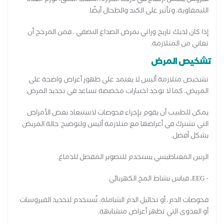
الليمفاوية، وتأثير على الكبد والطحال أيضًا.
إذا كان لديك تاريخ وراثي بمرض الصداع النصفي ، فمن المرجح أن
تعاني من المتلازمة.
تشخيص المرض
تشخيص متلازمة أليس لا يعتمد على ظهور أعراض واضحة على
المريض، كما لا توجد اختبارات مخصصة تساعد في تحديد المرض.
يمكن للطبيب أن يقوم بإجراء فحوصات لاستبعاد بعض الأمراض
التي تشترك في أعراضها مع متلازمة أليس ولتوضيح حالة المريض
بشكل أفضل.
الرنين المغناطيسي يستخدم للتصوير المفصل للدماغ.
- EEG، قياس نشاط المخ الكهربائي
فحوصات الدم، أو تحاليل الدم الشاملة، تُستخدم لتحديد الفيروسات
أو العدوى التي تظهر أعراض متشابهة.