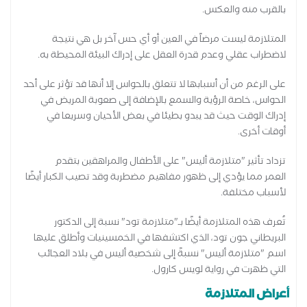
بالقرب منه والعكس.
المتلازمة ليست مرضاً في العين أو أي حس آخر بل هي نتيجة
لاضطراب عقلي وعدم قدرة العقل على إدراك البيئة المحيطة به.
على الرغم من أن أسبابها لا تتعلق بالحواس إلا أنها قد تؤثر على أحد
الحواس، خاصة الرؤية والسمع بالإضافة إلى صعوبة المريض في
إدراك الوقت حيث قد يبدو بطيئا في بعض الأحيان وسريعا في
أوقات أخرى.
تزداد تأثير "متلازمة أليس" على الأطفال والمراهقين بتقدم
العمر مما يؤدي إلى ظهور مفاهيم مضطربة وقد تصيب الكبار أيضًا
لأسباب مختلفة.
تُعرف هذه المتلازمة أيضًا بـ"متلازمة تود" نسبة إلى الدكتور
البريطاني جون تود، الذي اكتشفها في الخمسينيات وأطلق عليها
اسم "متلازمة أليس" نسبةً إلى شخصية أليس في بلاد العجائب
التي ظهرت في رواية لويس كارول.
أعراض المتلازمة