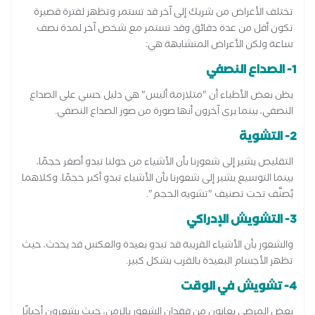
تختلف الأعراض من شريك إلى آخر قد تستمر وتظهر لفترة قصيرة
تكون أقل من عدة دقائق وقد تستمر مع شخص آخر لمدة نصف
ساعة ولكن الأعراض المتشابهة هي:
1- الصداع النصفي
يظن بعض الأطباء أن "متلازمة أليس" هي دليل حسي على الصداع
النصفي، بينما يرى آخرون أنها صورة من صور الصداع النصفي.
2- التشوية
التقليص يشير إلى شعورنا بأن الأشياء من حولنا تبدو أصغر حجمًا،
بينما التوسيع يشير إلى شعورنا بأن الأشياء تبدو أكبر حجمًا. وكلاهما
يُصنَّف تحت تصنيف "تشويه الحجم".
3- التشويش الإدراكي
والشعور بأن الأشياء القريبة قد تبدو بعيدة والعكس قد يحدث، حيث
تظهر الأجسام البعيدة بالقرب بشكل كبير.
4- تشويش في الوقت
بعض المرضى يعانون من فقدان الشعور بالزمن، حيث يشعرون أحيانًا