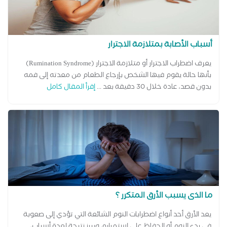
أسباب الأصابة بمتلازمة الاجترار
يعرف اضطراب الاجترار أو متلازمة الاجترار (Rumination Syndrome)
بأنها حالة يقوم فيها الشخص بإرجاع الطعام من معدته إلى فمه
بدون قصد، عادة خلال 30 دقيقة بعد ...
إقرأ المقال كامل
ما الذى يسبب الأرق المتكرر ؟
يعد الأرق أحد أنواع اضطرابات النوم الشائعة التي تؤدي إلى صعوبة
في بدء النوم أو الحفاظ على استمراره، ويبرز نتيجة لعدة أسباب،