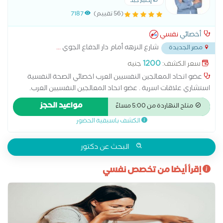
إختيار جيد
(56 تقييم)
7187
أخصائي
نفسي
شارع النزهه أمام دار الدفاع الجوي
...
مصر الجديدة
1200
سعر الكشف:
جنيه
عضو اتحاد المعالجين النفسيين العرب اخصائي الصحة النفسية
استشاري علاقات اسرية . عضو اتحاد المعالجين النفسيين العرب.
ماجستير مهني الاضطرابات الجنسية من جامعة نيو يورك . دكتوراة
مواعيد الحجز
متاح النهاردة من 5:00 مساءً
مهنية في علم النفس الاكلينكي . . مدير مركز ملاذ للعلوم النفسية
الكشف باسبقية الحضور
و التدريب .
البحث عن دكتور
إقرأ أيضا من تخصص نفسي