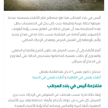
أليس في بلاد العجائب هذا هو مصطلح قام الأطباء بتسميته عندما
تعرضوا لحالة غريبة وطريفة حيث كان رجل في الخمسينات بطل
هذه المتلازمة بعد أن تعرض لحالة من الهلع بسبب رؤية أيقونات
الكمبيوتر تقفز أمامه من الشاشة تسبب ذلك له في صداع شديد
وألم بالإضافة إلى الغثيان المزمن وفقدان الإدراك المكاني.
أشار الأطباء إلى أن سبب المرض قد يكون الصرع والصداع النصفي،
والعدوى أو حالات نفسية كما قاموا بتشخيص الحالة على أنها ورم
في الدماغ أو سرطان.
محتاج دكتور نفسي؟ ادخل هنا قائمة بافضل
أطباء نفسي في القاهرة
و
أطباء نفسي في الجيزة
متلازمة أليس في بلاد العجائب
إنها حالة نادرة تسبب هجمات من التشوش في الإدراك حيث يرى
المريض كل شيء من حوله بأحجام وأبعاد مختلفة وقد يرى الأشياء
الصغيرة بأنها كبيرة والعكس ويمكنه أيضًا رؤية الأشياء البعيدة