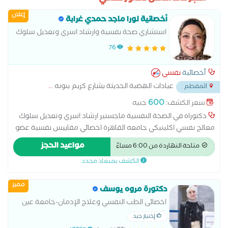
إعلان
أخصائية لورا ماجد حمدي غرابة
استشاري صحة نفسية وارشاد اسري وتعديل سلوك
معالج نفسي اكلينيكي
76
أخصائية
نفسي
عيادات الهضبة الحديثة بشارع كريم بنونه
...
المقطم
600
سعر الكشف:
جنيه
دكتوراه في الصحة النفسية ماجستير ارشاد اسري وتعديل سلوك
معالج نفسي اكلينيكي جامعه القاهرة اخصائي مقاييس نفسية عضو
بالصحة النفسية المصرية عضو باتحاد المعالجين العرب نائب رئيس
مواعيد الحجز
متاحة النهاردة من 6:00 مساءً
قسم الصحة النفسية بجريدة الخرم المصري نيوز
الكشف بميعاد محدد
مميز
دكتورة مروه يوسف
اخصائى الطب النفسي وعلاج الإدمان-جامعة عين
شمس
إختيار جيد