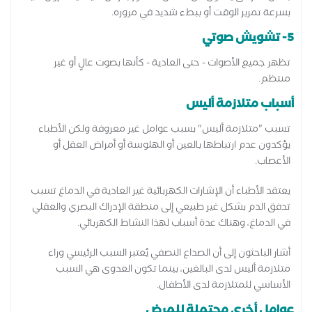
بسرعة تمرير الوقت أو ببطء شديد في مروره.
5- تشويش صوتي
تظهر جميع الأصوات - حتى العادية - كأنها بصوت عالٍ أو غير
منتظم.
أسباب متلازمة أليس
تسبب "متلازمة أليس" بسبب عوامل غير معروفة ولكن الأطباء
يؤكدون عدم ارتباطها بالعين أو الهلوسة أو أمراض العقل أو
الأعصاب.
يعتقد الأطباء أن الإشارات الكهربائية غير العادية في الدماغ تسبب
تدفق الدم بشكل غير طبيعي إلى منطقة الإدراك البصري والعقلي
في الدماغ، وهناك عدة أسباب لهذا النشاط الكهربائي.
أشار الباحثون إلى أن الصداع النصفي يُعتبر السبب الرئيسي وراء
متلازمة أليس لدى البالغين، بينما تكون العدوى هي السبب
الأساسي للمتلازمة لدى الأطفال.
عوامل أخرى محتملة للمرض