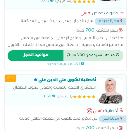
(33 تقييم)
13327
دكتورة تخصص
نفسي
شارع الحجاز - مصر الجديدة. ميدان المحكمة
...
مصر الجديدة
700
سعر الكشف:
جنيه
اخصائى الطب النفسي وعلاج الإدمان - جامعة عين شمس
ماجستير نفسية وعصبيه،- جامعة عين شمس معالج بالعلاج بالقبول
والإلتزام والعلاج المعرفي السلوكي لإضرابات القلق والإكتئاب والعلاج
مواعيد الحجز
متاحة النهاردة من 5:00 مساءً
الجدلي السلوكي متخصص فى حالات الادمان و المشاكل الاسرية و
الكشف بميعاد محدد
المشاكل الزوجية و الاكتئاب و القلق
إعلان
أخصائية نشوى علي الدين علي
استشاري الصحة النفسية وتعديل سلوك الاطفال
والمراهقين
(3 تقييم)
660
أخصائية
نفسي
ش مكرم عبيد بالقرب من حديقة الطفل مدينة
مدينة نصر
نصر
...
700
سعر الكشف:
جنيه