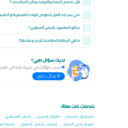
هل تخصص النساء والتوليد يعالج تأخر الانجاب؟
متي يتم اخذ القرار بخصوص الولادة القيصرية او الطبي
ما هو المقصود بالحقن المجهري؟
ما هي البطانة المهاجرة للرحم وعلاجها؟
لديك سؤال طبي؟
ارسل سؤالك في سرية تامة الى طبي
إسأل دكتور
خدمات ذات صلة:
استئصال المبيض
,
اطفال الانابيب
,
الحقن المجهري
,
سونار رباعي الابعاد
,
عمليات تجميل المهبل
,
عملية است