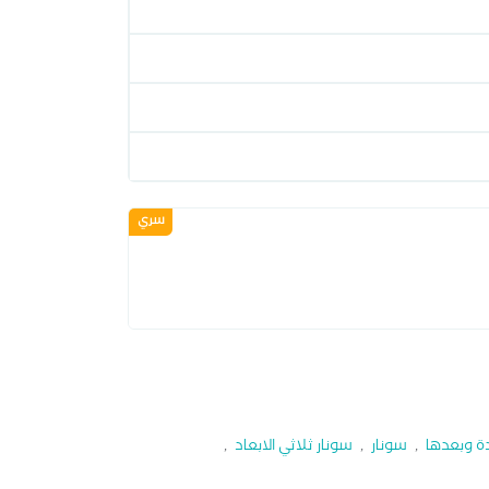
سري
دة وبعدها
,
سونار
,
سونار ثلاثي الابعاد
,