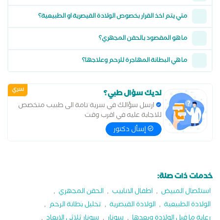
متي يتم اخذ القرار بخصوص الولادة القيصرية او الطبيعية؟
ما هو المقصود بالحقن المجهري؟
ما هي البطانة المهاجرة للرحم وعلاجها؟
سري
لديك سؤال طبي؟
ارسل سؤالك في سرية تامة الى طبيب متخصص
للاجابة عليه في اقرب وقت
إسأل دكتور
خدمات ذات صلة:
استئصال المبيض
,
اطفال الانابيب
,
الحقن المجهري
,
الولادة الطبيعية
,
الولادة القيصرية
,
تحليل بطانة الرحم
,
رعاية ما قبل الولادة وبعدها
,
سونار
,
سونار ثلاثي الابعاد
,