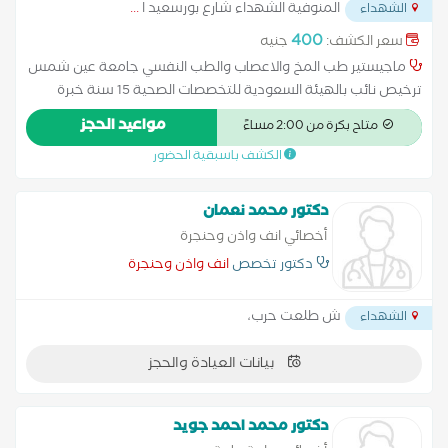
المنوفية الشهداء شارع بورسعيد ا
...
الشهداء
400
سعر الكشف:
جنيه
ماجيستير طب المخ والاعصاب والطب النفسي جامعة عين شمس
ترخيص نائب بالهيئة السعودية للتخصصات الصحية 15 سنة خبرة
مستشفيات معهد ناصر للبحوث والعلاج - مستشفيات المواساة
مواعيد الحجز
متاح بكرة من 2:00 مساءً
بالسعودية استشاري علاج جلطات ونزيف المخ والتشنجات والصداع
الكشف باسبقية الحضور
والانزلاق الغضروفي والشلل الرعاش وأمراض العضلات والزهايمر
استشاري رسم الاعصاب والعضلات ورسم المخ وحقن البوتكس
للصداع المزمن وتيبس العضلات
دكتور محمد نعمان
أخصائي انف واذن وحنجرة
دكتور تخصص
انف واذن وحنجرة
ش طلعت حرب،
الشهداء
بيانات العيادة والحجز
دكتور محمد احمد جويد