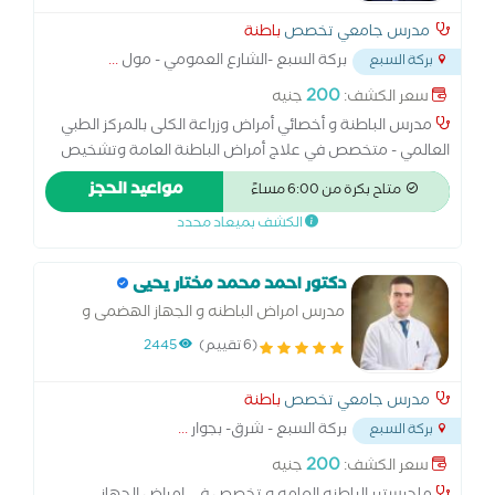
مدرس جامعي تخصص
باطنة
بركة السبع -الشارع العمومي - مول
...
بركة السبع
200
سعر الكشف:
جنيه
مدرس الباطنة و أخصائي أمراض وزراعة الكلى بالمركز الطبي
العالمي - متخصص في علاج أمراض الباطنة العامة وتشخيص
وعلاج مرض السكر ومضاعفاته وأمراض الكلى الحادة والمزمنة،
مواعيد الحجز
متاح بكرة من 6:00 مساءً
ضغط الدم، واضطرابات الأملاح،أمراض الجهاز الهضمي وجرثومة
الكشف بميعاد محدد
المعدة والقولون العصبي،مرضي الأنيميا ، مع خبرة في متابعة
حالات الفشل الكلوي المزمن والغسيل الكلوي ،والرعاية الشاملة
قبل وبعد زراعة الكلى.
دكتور احمد محمد مختار يحيى
مدرس امراض الباطنه و الجهاز الهضمى و
السكر بطب المنوفيه
(6 تقييم)
2445
مدرس جامعي تخصص
باطنة
بركة السبع - شرق- بجوار
...
بركة السبع
200
سعر الكشف:
جنيه