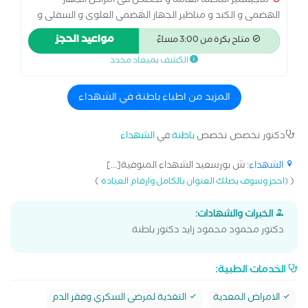
ماجيستير الباطنه العامه و تخصص فى امراض الجهاز
الهضمى و الكبد و مناظير الجهاز الهضمى العلوى و السفلى و
مناظير القنوات المراية ، متابعه دقيقه لأمراض السكر و الضغط،
مواعيد الحجز
متاح بكرة من 3:00 مساءً
الخبرات الاكلينيكية طبيب بمستشفيات جامعه المنوفية فى
الكشف بميعاد محدد
قسم الباطنه العامه مدرس امراض الباطنه و الجهاز الهضمى
والكبد بكلية طب المنوفيه مدرس امراض الباطنه بالكليات
الطبية بجامعه المنوفيه الاهلية
المزيد من اطباء باطنة في الشهداء
دكتور تخصص تخصص
باطنة
في
الشهداء
الشهداء
: ش بورسعيد الشهداء المنوفية[...]
)
(
(احجز وسوف يصلك العنوان بالكامل وارقام العيادة
الخبرات والشهادات:
دكتور محمود محمود زايد دكتور باطنة
الخدمات الطبية:
الامراض المعدية
التغذية لمرضى السكري وفقر الدم