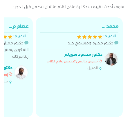
شوف أحدث تقييمات دكاترة علاج الالام علشان تتطمن قبل الحجز :
محمد ...
عصام م...
التقييم :
التقييم :
دكتور محترم ومستمع جيد
دكتور ممتاز مم
الشكوى ومش مس
دكتور محمود سويلم
ربنا يبركله
مدرس جامعي تخصص علاج الالام
دكتور 
المنيل
إستشا
مدينة