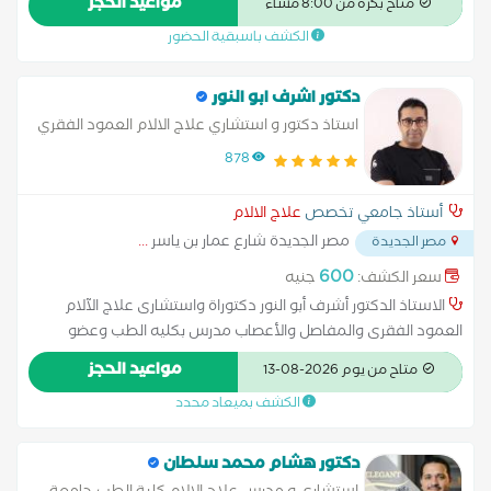
مواعيد الحجز
متاح بكرة من 8:00 مساءً
الظهر و الرقبة الام ما بعد جراحات العمود الفقري الالم خشونة
الكشف باسبقية الحضور
مفاصل الكتف و الركبة و الحوض علاج الالم الاورام السرطانية علاج
الالم الحزم الناري
دكتور اشرف ابو النور
استاذ دكتور و استشاري علاج الالام العمود الفقري
والمفاصل والاعصاب
878
أستاذ جامعي تخصص
علاج الالام
مصر الجديدة شارع عمار بن ياسر
...
مصر الجديدة
600
سعر الكشف:
جنيه
الاستاذ الدكتور أشرف أبو النور دكتوراة واستشارى علاج الآلام
العمود الفقرى والمفاصل والأعصاب مدرس بكليه الطب وعضو
الجمعية المصرية لعلاج الألم المزمن خبرة اكثر من 10 سنوت فى
مواعيد الحجز
متاح من يوم 2026-08-13
علاج الألم
الكشف بميعاد محدد
دكتور هشام محمد سلطان