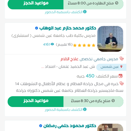
المفاصل علاج خشونة المفاصل وآلام الظهر والرقبة خبرة في أحدث
مواعيد الحجز
متاح النهاردة من 8:00 مساءً
الأساليب الجراحية والعلاجية
الكشف باسبقية الحضور
دكتور محمد حازم عبد الوهاب
مدرس بكلية طب جامعة عين شمس ( استشارى)
(16 تقييم)
4161
مدرس جامعي تخصص
علاج الالام
ش عبد الحميد عثمان - امتداد
...
عين شمس
450
سعر الكشف:
جنيه
خبره فى مجال جراحة العظام و عظام الأطفال و التشوهات 14
سنة ماجيستير جراحة العظام جامعة عين شمس دكتوراه جراحة
العظام جامعة عين شمس عضوية الكلية الملكية للجراحين انجلترا
مواعيد الحجز
متاح بكرة من 8:30 مساءً
مدرس جراحة العظام في كلية الطب بجامعة عين شمس عظام
الكشف باسبقية الحضور
الاطفال و التشوهات و جهاز الاليزاروف
دكتور محمود حلمى رمضان