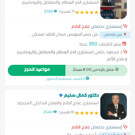
استشارى الام العظام والمفاصل والروماتيزم
(7 تقييم)
3766
إستشاري تخصص
علاج الالام
ش جسر السويس ميدان الالف مسكن
...
عين شمس
350
سعر الكشف:
جنيه
د محمود حلمى استشارى الام العظام والمفاصل والروماتيزم
وعلاج الألم.
مواعيد الحجز
متاح بكرة من 8:00 مساءً
الكشف باسبقية الحضور
دكتور كمال سليم
استشارى علاج الالام والعلاج التداخلى المحدود
لعلاج الام العمود الفقري والرقبة والمفاصل بدون
(9 تقييم)
2540
جراحة
إستشاري تخصص
علاج الالام