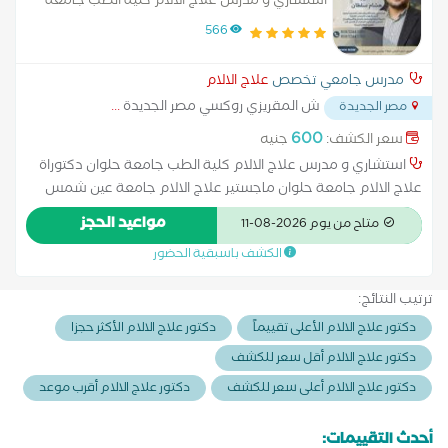
استشاري و مدرس علاج الالام كلية الطب جامعة
حلوان دكتوراة علاج الالام جامعة حلوان
566
مدرس جامعي تخصص
علاج الالام
ش المقريزي روكسي مصر الجديدة
...
مصر الجديدة
600
سعر الكشف:
جنيه
استشاري و مدرس علاج الالام كلية الطب جامعة حلوان دكتوراة
علاج الالام جامعة حلوان ماجستير علاج الالام جامعة عين شمس
علاج الالام الظهر والغضروف القطني و الصدري بالتردد الحراري علاج
مواعيد الحجز
متاح من يوم 2026-08-11
الام الرقبة و الغضروف العنقي بالحقن والتردد الحراري تبخير الغضروف
الكشف باسبقية الحضور
القطني بتقنية الكوبليشن الحديثة علاج الالام للعصب الخامس علاج
الخشونة المتقدمة بالركبة و الكتف و الحوض علاج الالام بعد عملية
ترتيب النتائج:
تثبيت الفقرات علاج الالام الناتجة عن الاورام المختلفة
دكتور علاج الالام الأعلى تقييماً
دكتور علاج الالام الأكثر حجزا
دكتور علاج الالام أقل سعر للكشف
دكتور علاج الالام أعلى سعر للكشف
دكتور علاج الالام أقرب موعد
أحدث التقييمات: