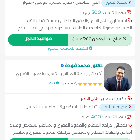
الحي الخامس - شارع سميره موسى - بجوار
مدينة العبور
مستشفى فريد حبيب
...
500
سعر الكشف:
جنيه
استشاري علاج الالم والحقن التداخلي بمستشفيات القوات
المسلحه عضو الاكاديميه الطبيه العسكريه خبره في مجال علاج
الالم والحقن التداخلي
مواعيد الحجز
متاح النهاردة من 5:00 مساءً
الكشف باسبقية الحضور
دكتور محمد فودة
أخصائى جراحة العظام والكسور والعمود الفقري
والمناظير
(2 تقييم)
398
دكتور تخصص
علاج الالام
شارع طابا - اسكندرية - امام سنتر الحسن
مدينة السلام
والحسين - السلام - القاهرة
...
400
سعر الكشف:
جنيه
أخصائي جراحة العظام والعمود الفقري والمناظير تشخيص وعلاج
أمراض وإصابات العظام والمفاصل جراحات العمود الفقري ومناظير