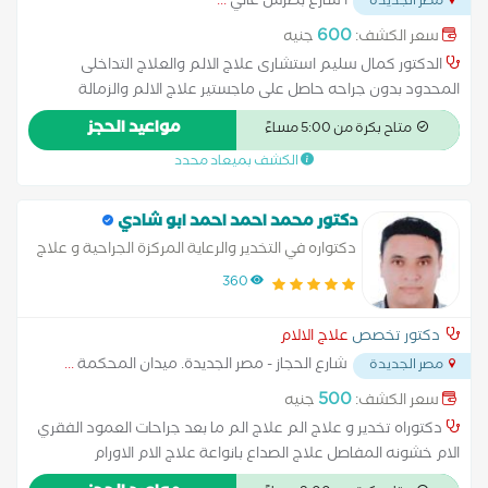
أ شارع بطرس غالي
...
مصر الجديدة
600
سعر الكشف:
جنيه
الدكتور كمال سليم استشارى علاج الالم والعلاج التداخلى
المحدود بدون جراحه حاصل على ماجستير علاج الالم والزمالة
والتدريب فى كندا وأمريكا وإنجلترا وخبرة الكثر من عشرون عاما فى
مواعيد الحجز
متاح بكرة من 5:00 مساءً
مجال علاج الالم وشفط الغضروف وتوسيع ضيق القناة العصبية
الكشف بميعاد محدد
بدون جراحة وعلاج عرق النسا والام مفاصل الركبة والكتف بالتردد
الحرارى
دكتور محمد احمد احمد ابو شادي
دكتواره في التخدير والرعاية المركزة الجراحية و علاج
الالم
360
دكتور تخصص
علاج الالام
شارع الحجاز - مصر الجديدة. ميدان المحكمة
...
مصر الجديدة
500
سعر الكشف:
جنيه
دكتوراه تخدير و علاج الم علاج الم ما بعد جراحات العمود الفقري
الام خشونه المفاصل علاج الصداع بانواعة علاج الام الاورام
السرطانية استخدام التردد الحراري و الحقن الموضعي لعلاج الام