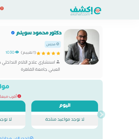
دكتور محمود سويلم
مدرس
(1 تقييم)
1030
استشاري علاج الالام التداخلي
العيني جامعة القاهرة
مواع
أقرب ميعاد للحج
اليوم
لا توجد مواعيد متاحة
لا توج