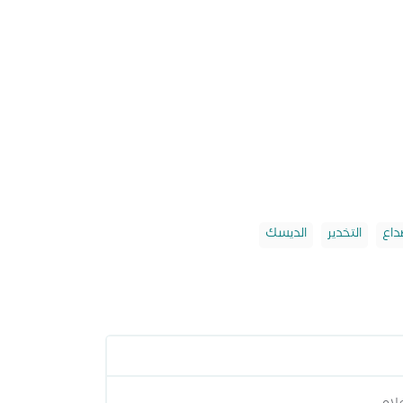
داع
التخدير
الديسك