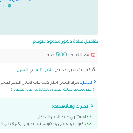
احجز الان مجانا 
الكش
تفاصيل عيادة دكتور محمود سويلم
500
سعر الكشف:
جنيه
دكتور تخصص تخصص
علاج الالام
في
المنيل
المنيل
: سرايا المنيل امام كلية طب اسنان القصر العيني[
)
(
(احجز وسوف يصلك العنوان بالكامل وارقام العيادة
الخبرات والشهادات:
استشاري علاج الالام التداخلي
دكتوراه ومدرس وعضو هيئه التدريس بكلية طب القص