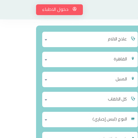
دخول الاطباء
علاج الالام
القاهرة
المنيل
كل الالقاب
النوع (ليس إجباري)