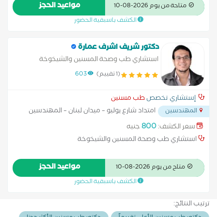
امراض الشيخوخة واضطراب الذاكرة وسوء التغذية واضطراب النوم
مواعيد الحجز
متاحة من يوم 2026-08-10
والحركة والأمراض المزمنة المصاحبة للتقدم في العمر كارتفاع سكر
الكشف باسبقية الحضور
الدم وارتفاع الضغط ومضاعفاتها
دكتور شريف اشرف عمارة
استشاري طب وصحة المسنين والشيخوخة
(1 تقييم)
603
إستشاري تخصص
طب مسنين
امتداد شارع يوليو – ميدان لبنان – المهندسين
المهندسين
...
800
سعر الكشف:
جنيه
استشاري طب وصحة المسنين والشيخوخة
مواعيد الحجز
متاح من يوم 2026-08-10
الكشف باسبقية الحضور
ترتيب النتائج: