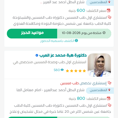
شارع البطل احمد عبد العزيز
...
المهندسين
600
سعر الكشف:
جنيه
استشاري اول طب المسنين دكتوراه طب المسنين والشيخوخة
كلية الطب جامعة عين شمس دبلومة الجودة ومكافحة العدوي
عضو الجمعية المصرية لطب الشيخوخة وعضو الجمعية الدويلة
مواعيد الحجز
متاحة من يوم 2026-08-10
لامراض الحركة والشغل الرعاش
الكشف باسبقية الحضور
دكتورة هبة محمد عز العرب
استشاري اول طب وصحة المسنين متخصص في
تغذية مسنين، حركة مسنين و ذاكرة مسنين
560
إستشاري تخصص
طب مسنين
شارع البطل أحمد عبدالعزيز - امام معامل الفا
المهندسين
...
800
سعر الكشف:
جنيه
استشاري اول طب المسنين دكتوراه طب المسنين كلية الطب
جامعة عين شمس اكثر من 20 عاما خبرة في مجال تشخيص وعلاج