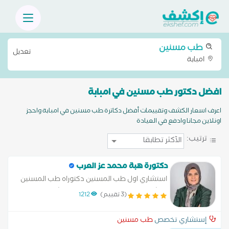
طب مسنين
تعديل
امبابة
افضل دكتور طب مسنين في امبابة
اعرف اسعار الكشف وتقييمات أفضل دكاترة طب مسنين في امبابة واحجز
اونلاين مجانا وادفع في العيادة
ترتيب:
دكتورة هبة محمد عز العرب
استشاري اول طب المسنين دكتوراه طب المسنين
والشيخوخة كلبة الطب جامعة عين شمس .
(3 تقييم)
1212
دبلومة امراض السكر والميتابوليزم دبلومة التغذية
الاكلينيكية وإدارة جودة الرعاية
إستشاري تخصص
طب مسنين