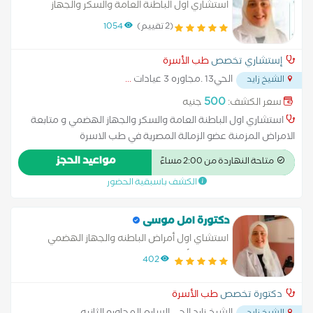
استشاري اول الباطنة العامة والسكر والجهاز
الهضمي و متابعة الامراض المزمنة
(2 تقييم)
1054
إستشاري تخصص
طب الأسرة
الحي13 .مجاوره 3 عيادات
...
الشيخ زايد
500
سعر الكشف:
جنيه
استشاري اول الباطنة العامة والسكر والجهاز الهضمي و متابعة
الامراض المزمنة عضو الزمالة المصرية في طب الاسرة
مواعيد الحجز
متاحة النهاردة من 2:00 مساءً
الكشف باسبقية الحضور
دكتورة امل موسى
استشاي اول أمراض الباطنه والجهاز الهضمي
والكبد والأمراض المعديه
402
دكتورة تخصص
طب الأسرة