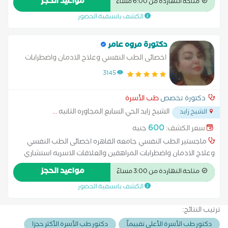
مواعيد الحجز
متاحة النهاردة من 6:00 مساءً
غدد صماء كليه طب جامعه القاهره استشارى أول أمراض الغدة
الكشف باسبقية الحضور
الدرقية استشارى متابعة السكر المزمن والغدد الصماء
دكتورة مروه عامر
اخصائى الطب النفسي وعلاج الادمان واضطرابات
المراهقين والعلاقات الاسريه
3145
دكتورة تخصص
طب الأسرة
الشيخ زايد الحي السابع المجاوره الثانيه
...
الشيخ زايد
600
سعر الكشف:
جنيه
ماجستير الطب النفسي جامعه القاهره اخصائى الطب النفسي
وعلاج الادمان واضطرابات المراهقين والعلاقات الاسريه استشاري
اول الطب النفسي و علاج الادمان دكتوراه الطب النفسي كليه طب
مواعيد الحجز
متاحة النهاردة من 3:00 مساءً
جامعه القاهره اضطراب الوساس القهري,الاضرابات السلوكيه و
الكشف باسبقية الحضور
الجودانيه,المشاكل الزوجيه و الاسريه,علاج و اعاده تاهيل مرضى
ادمان المخدرات
ترتيب النتائج:
دكتور طب الأسرة الأعلى تقييماً
دكتور طب الأسرة الأكثر حجزا