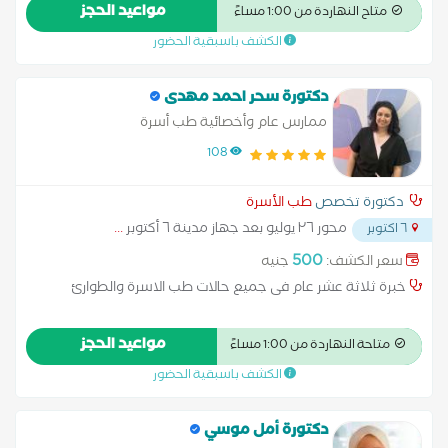
دكتوراه الطب النفسي كليه طب جامعه القاهره اضطراب الوساس
مواعيد الحجز
متاح النهاردة من 1:00 مساءً
القهري,الاضرابات السلوكيه و الجودانيه,المشاكل الزوجيه و
الكشف باسبقية الحضور
الاسريه,علاج و اعاده تاهيل مرضى ادمان المخدرات
دكتورة سحر احمد مهدى
ممارس عام وأخصائية طب أسرة
108
دكتورة تخصص
طب الأسرة
محور ٢٦ يوليو بعد جهاز مدينة ٦ أكتوبر
...
٦ اكتوبر
500
سعر الكشف:
جنيه
خبرة ثلاثة عشر عام فى جميع حالات طب الاسرة والطوارئ
مواعيد الحجز
متاحة النهاردة من 1:00 مساءً
الكشف باسبقية الحضور
دكتورة أمل موسي