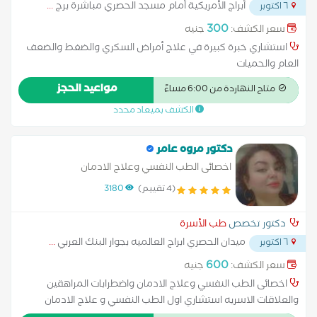
أبراج الأمريكية أمام مسجد الحصري مباشرة برج
...
٦ اكتوبر
300
سعر الكشف:
جنيه
استشاري خبرة كبيرة في علاج أمراض السكري والضغط والضعف
العام والحميات
مواعيد الحجز
متاح النهاردة من 6:00 مساءً
الكشف بميعاد محدد
دكتور مروه عامر
اخصائى الطب النفسي وعلاج الادمان
(4 تقييم)
3180
دكتور تخصص
طب الأسرة
ميدان الحصري ابراج العالميه بجوار البنك العربي
...
٦ اكتوبر
600
سعر الكشف:
جنيه
اخصائى الطب النفسي وعلاج الادمان واضطرابات المراهقين
والعلاقات الاسريه استشاري اول الطب النفسي و علاج الادمان