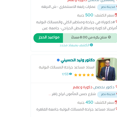
إستشاري تخصص
ذكورة وعقم
عمارات رابعه الاستثماري - ش النزهه
مدينة نصر
دان الساعه
...
500
سعر الكشف:
جنيه
#دكتوراة في جراحة ومناظير الكلي والمسالك البوليه
مراض الذكورة ومنظار البطن الجراحي- جامعة عين
س. # متخصص في علاج أورام الكلي والحالب
مواعيد الحجز
متاح بكرة من 8:00 مساءً
لبروستاتا والمثانة البوليه والخصيتين باستخدام التقنيات
الكشف بميعاد محدد
حديثة مثل منظار البطن الجراحي والليزر. # ومتخصص
 علاج أمراض البروستاتا بالليزر والتبخير # وكذلك علاج
لات العيوب الخلقيه للكليتين والمثانة البولية ومجري
دكتور وليد الحسيني
بول والعضو الذكري والخصيتين مثل الخصيه المعلقه ،
استاذ مساعد جراحة المسالك البولية
احليل البولي ، ضيق حوض الكلي ….. # وايضاً علاج
جامعة القاهرة
1733
وات الكلي والحالبين والمثانة البوليه بجميع الطرق
لمنظار المرن والليزر و مناظير البطن والجراحة التقليدية.
دكتور تخصص
ذكورة وعقم
شارع حسن المأمون ابراج زاهر
...
مدينة نصر
450
سعر الكشف:
جنيه
استاذ مساعد جراحة المسالك البولية جامعة القاهرة