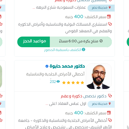
إستشاري تخصص
ذكورة وعقم
عمارات السعوديه شارع النزهه
...
مدينة نصر
- مي
400
سعر الكشف:
جنيه
استشاري المسالك البولية والتناسليه وأمراض الذكورة
والعقم في المعهد القومي
وأ
شم
مواعيد الحجز
متاح بكرة من 6:00 مساءً
وا
الكشف باسبقية الحضور
ال
في
حا
دكتور محمد حابوة
ال
أخصائي الأمراض الجلدية والتناسلية
ال
والذكورة – جامعة الأزهر الشريف.
232
حص
كا
دكتور تخصص
ذكورة وعقم
اول عباس العقاد اعلى
...
مدينة نصر
400
سعر الكشف:
جنيه
أخصائي الأمراض الجلدية والتناسلية والذكورة – جامعة
ا
الأزهر الشريف متخصص في تشخيص وعلاج الأمراض