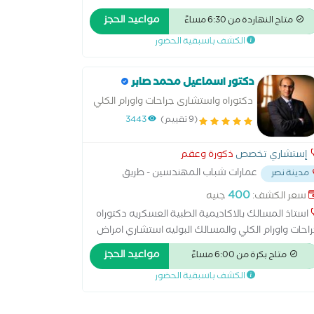
مواعيد الحجز
متاح النهاردة من 6:30 مساءً
الكشف باسبقية الحضور
دكتور اسماعيل محمد صابر
دكتوراه واستشارى جراحات واورام الكلي
والمسالك البوليه
(9 تقييم)
3443
إستشاري تخصص
ذكورة وعقم
عمارات شباب المهندسين - طريق
مدينة نصر
ر - امام قسم اول مدينة نصر
...
400
سعر الكشف:
جنيه
استاذ المسالك بالاكاديمية الطبية العسكريه دكتوراه
احات واورام الكلي والمسالك البوليه استشاري امراض
ذكورة و العقم و الضعف الجنسي استشاري
مواعيد الحجز
متاح بكرة من 6:00 مساءً
تشفيات القوات المسلحة والطب العسكري عضو
الكشف باسبقية الحضور
جمعية المصرية لمناظير اورام المسالك البولية