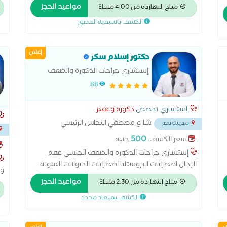
والمثانة. التهابات المسالك البولية المتكررة. انسداد أو
دك
مواعيد الحجز
متاح النهاردة من 4:00 مساءً
ضيق مجرى البول. مشاكل التبول مثل الحرقان أو كثرة
ال
الكشف باسبقية الحضور
التبول التهابات المثانة. ضعف التحكم في البول (سلس
ال
ى
البول). مشاكل تخزين أو تفريغ البول
إعلان
دكتور إسلام سكر
إستشارى جراحات الذكورة والضعف
الجنسى عقم الرجال
88
إستشاري تخصص
ذكورة وعقم
شارع مصطفي النحاس الرئيسي
مدينة نصر
بجوار مدرسه المنهل
...
500
سعر الكشف:
جنيه
إستشارى جراحات الذكورة والضعف الجنسى عقم
الرجال اضطرابات البروستاتا اضطرابات الحيوانات المنوية
وا
اضطرابات الخصيتين اضطرابات القضيب الخصوبة الصحة
مواعيد الحجز
ال
متاح النهاردة من 2:30 مساءً
الإنجابية والجنسية الضعف الجنسي العجز الجنسي العقم
ال
الكشف بميعاد محدد
عند الرجال دوالي الخصية زرع دعامات القضيب ضعف
عم
الانتصاب علاج الأمراض الجنسية المعدية علاج سرعة
سل
القذف علاج قصور الأعضاء التناسلية فحص قبل الزواج