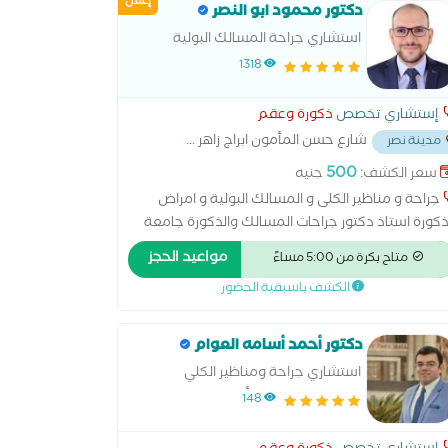
إعلان
بروستاتا اضطرابات الحيوانات المنوية اضطرابات الخصيتين
دكتور محمود ابو النصر
طرابات القضيب الخصوبة الصحة الإنجابية والجنسية
استشاري جراحة المسالك البولية
ضعف الجنسي العجز الجنسي العقم عند الرجال دوالي
1318
خصية زرع دعامات القضيب ضعف الانتصاب علاج
أمراض الجنسية المعدية علاج سرعة القذف علاج قصور
إستشاري تخصص
ذكورة وعقم
أعضاء التناسلية فحص قبل الزواج
شارع حسن المأمون ابراج زاهر
...
مدينة نصر
500
سعر الكشف:
جنيه
جراحة و مناظير الكلى و المسالك البولية و امراض
ذكورة استاذ دكتور جراحات المسالك والذكورة جامعة
ازهر الشريف والعقم عند الرجال استشاري بالمعهد
مواعيد الحجز
متاح بكرة من 5:00 مساءً
قومى للكلى والمسالك البولية (القاهرة) و مستشفى
الكشف باسبقية الحضور
لوبترا ومستشفي التحرير العام
دكتور أحمد أسامه العوام
استشاري جراحة ومناظير الكلي
والمسالك البوليه وأمراض الذكورة
148
جامعة عين شمس