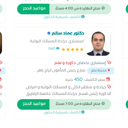
الجلدية والتناسلية والذكورة، و أمراض الشعر وتساقطه،
مواعيد الحجز
متاح النهاردة من 4:00 مساءً
مشاكل البشرة والعناية بها ، حب الشباب وآثاره، الأمراض
الكشف باسبقية الحضور
المنقولة جنسيًا، ومشكلات الصحة الجنسية لدى الرجال.
أقدم مجموعة متكاملة من الإجراءات التجميلية غير
الجراحية باستخدام أحدث التقنيات، وتشمل: • حقن الفيلر.
دكتور عماد سالم
• حقن البوتوكس. • الميزوثيرابي للشعر والبشرة. • جلسات
استشاري جراحة المسالك البولية
النضارة وتجديد البشرة. • التقشير الكيميائي. • علاج آثار
1140
حب الشباب والتصبغات. أحرص على تقديم رعاية طبية
مبنية على أحدث الأسس العلمية مع وضع خطة علاجية
إستشاري تخصص
ذكورة وعقم
وتجملية تناسب احتياجات كل مريض لتحقيق أفضل
شارع حسن المأمون ابراج زاهر
...
مدينة نصر
النتائج بأعلى معايير الأمان والجودة.
النص
450
سعر الكشف:
جنيه
جراحة و مناظير الكلى و المسالك البولية و امراض
الذكورة رئيس قسم جراحة المسالك جامعة الزقازيق
جر
ض
والعقم عند الرجال استشاري بالمعهد القومى للكلى
ال
مواعيد الحجز
متاح النهاردة من 7:00 مساءً
والمسالك البولية (القاهرة) و مستشفى كيلوبترا
مس
الكشف باسبقية الحضور
ومستشفي التحرير العام
ال