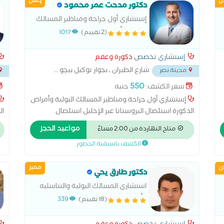
ان
إعلان
ال
دكتور مدحت عمر محمود
اض
إستشاري أول جراحة ومناظير المسالك
ال
البولية وأمراض الذكورة
(2 تقييم)
1017
ال
ال
إستشاري تخصص
ذكورة وعقم
ال
شارع الطيران ـ بجوار توكيل بيچو
...
مدينة نصر
550
سعر الكشف:
جنيه
إستشاري أول جراحة ومناظير المسالك البولية وأمراض
الذكورة استئصال البروستاتا عبر الإحليل استئصال
ال
البروستاتا عن طريق فتح البطن استئصال الكلية الغسيل
ال
مواعيد الحجز
متاح النهاردة من 2:00 مساءً
البريتوني تفتيت الحصوات زراعة الكلى علاج الاستسقاء
ال
الكشف باسبقية الحضور
عملية البروستاتا بالليزر عملية دوالي الخصية عملية
كي
سلس البول غسيل الكلى قطع الحبل المنوي
ان
مميز
دكتور طارق يحي
استشاري المسالك البولية والتناسليه
وأمراض الذكورة والعقم رئيس قسم
(18 تقييم)
339
معهد المسالك البولية ودكتوراه أمراض
الذكوره والعقم