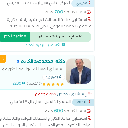
المركز الطبي مول ايست هب - مدينتي
مدينتي
...
700
سعر الكشف:
جنيه
استشاري جراحة المسالك البولية وجراحة الذكورة
والعقم بالمعهد القومي للكلي والمسالك البولية
بالقاهرة زمالة كلية الجراحين الملكية بإنجلترا ادنبرا
مواعيد الحجز
متاح بكرة من 6:00 مساءً
ماجستير جراحة المسالك القصر العيني
الكشف باسبقية الحضور
إعل
دكتور محمد عبد الكريم
استشاري المسالك البولية و الذكورة و
العقم و الضعف الجنسي- القصر العينى
إختيار جيد
(3 تقييم)
2286
إستشاري تخصص
ذكورة وعقم
التجمع الخامس - شارع ال٩٠ الشمالي -
التجمع
خلف المستشفي الجوي
...
600
سعر الكشف:
جنيه
استشاري جراحه الكلى والمسالك البوليه والتناسليه و
امراض الذكورة- القصر العينى --استئصال البروستاتا عبر