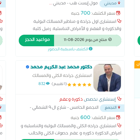
مول إيست هب - مدينتي
...
مدينتي
...
700
سعر الكشف:
جنيه
استشارى اول جراحة و مناظير المسالك البولية
والذكورة و العقم و الأمراض التناسلية. زميل كلية
وا
الجراحين الملكية بادنبرة و جلاسجو و آيرلندا و معهد
مواعيد الحجز
متاح من يوم 2026-08-11
المسالك البولية بلندن. -عضو الدائم للجمعية الطبية
الكشف باسبقية الحضور
العمومية البرطانيه. رئيس قسم المسالك البولية
بمستشفى المواساة بالدمام لمدة 22 عام و عمل فى
ان
بريطانيا لمدة 7 اعوام. -متخصص في جراحة و مناظير
دكتور محمد عبد الكريم محمد
المسالك البولية و علاج تضخم البروستاتا و الحصوات و
استشاري جراحه الكلى والمسالك
العيوب الخلقية فى الأطفال و تركيب جميع أنواع
البوليه والتناسليه و امراض الذكورة
(1 تقييم)
832
الدعامات لعلاج الضعف الجنسي عند الرجال و علاج العقم
و سلس البول.
إستشاري تخصص
ذكورة وعقم
التجمع الخامس - شارع ال٩٠ الشمالي -
التجمع
خلف المستشفي الجوي
...
600
سعر الكشف:
جنيه
استشاري جراحه الكلى والمسالك البوليه والتناسليه و
امراض الذكورة ذكوره و عقم حصوات الكلى والحالب
ما