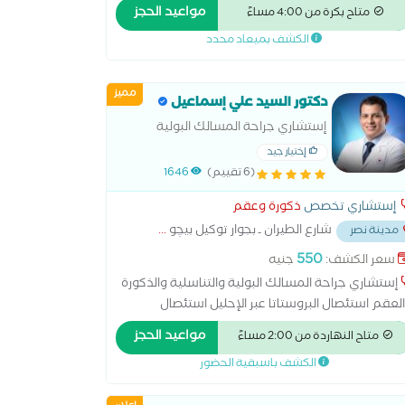
توراة تطبيقات الليزر فى الامراض الجلدية جامعة
مواعيد الحجز
متاح بكرة من 4:00 مساءً
قاهرة مدرس الامراض الجلدية والتناسلية بالمركز
الكشف بميعاد محدد
قومى للبحوث
مميز
دكتور السيد علي إسماعيل
إستشاري جراحة المسالك البولية
والتناسلية والذكورة والعقم
إختيار جيد
(6 تقييم)
1646
إستشاري تخصص
ذكورة وعقم
شارع الطيران ـ بجوار توكيل بيچو
...
مدينة نصر
550
سعر الكشف:
جنيه
إستشاري جراحة المسالك البولية والتناسلية والذكورة
لعقم استئصال البروستاتا عبر الإحليل استئصال
بروستاتا عن طريق فتح البطن استئصال الكلية الغسيل
مواعيد الحجز
متاح النهاردة من 2:00 مساءً
بريتوني تفتيت الحصوات زراعة الكلى علاج الاستسقاء
الكشف باسبقية الحضور
لية البروستاتا بالليزر عملية دوالي الخصية عملية
س البول غسيل الكلى قطع الحبل المنوي اضطرابات