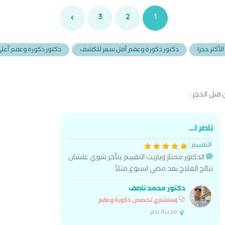
3
2
1
أكثر حجزا
دكتور ذكورة وعقم أقل سعر للكشف
دكتور ذكورة وعقم أع
بل الحجز :
ناصر ا...
التقييم :
الدكتور ممتاز وياريت التقييم يتأخر شوي علشان
نتائج العلاج بعد مضي اسبوع مثلآ
دكتور محمد ناصف
إستشاري تخصص ذكورة وعقم
مدينة نصر