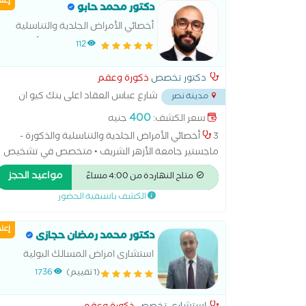
إعل
دكتور محمد حابو
والمثانة - علاج الضعف الجنسي وتأخر الإنجاب - علاج
السلس البولي عند السيدات
أخصائي الأمراض الجلدية والتناسلية
والذكورة – ماجستير جامعة الأزهر
112
الشريف
دكتور تخصص
ذكورة وعقم
شارع عباس العقاد اعلى بنك كيو ان
مدينة نصر
بي
...
400
سعر الكشف:
جنيه
3 أخصائي الأمراض الجلدية والتناسلية والذكورة -
ماجستير جامعة الأزهر الشريف • متخصص في تشخيص
وعلاج الأمراض الجلدية والتناسلية والذكورة، و أمراض
مواعيد الحجز
متاح النهاردة من 4:00 مساءً
الشعر وتساقطه، مشاكل البشرة والعناية بها، حب
الكشف باسبقية الحضور
الشباب وآثاره، الأمراض المنقولة جنسيًا، ومشكلات
الصحة الجنسية لدى الرجال. 3 أقدم مجموعة متكاملة
إعل
من الإجراءات التجميلية غير الجراحية باستخدام أحدث
دكتور محمد رمضان حجازى
التقنيات، وتشمل: • حقن الفيلر. 3 • حقن البوتوكس. 5 •
استشارى امراض المسالك البولية
الميزوثيرابي للشعر والبشرة. @ • جلسات النضارة وتجديد
(1 تقييم)
1736
البشرة. • . التقشير الكيميائي. 3 • علاج آثار حب الشباب
والتصبغات. • أحرص على تقديم رعاية طبية مبنية على