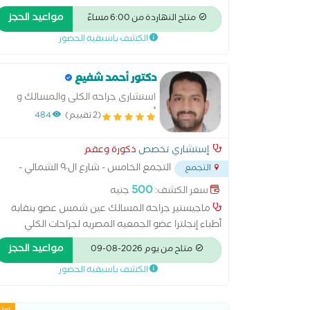
الاحليل -استئصال الكليه -تفتيت الحصوات -عملية
مواعيد الحجز
متاح النهاردة من 6:00 مساءً
البروستاتا بالليزر -عمليه دوالى الخصية -اضطرابات
الكشف باسبقية الحضور
البروستاتا -اضطرابات القضيب -الخصوبة - الضعف الجنس
-العقم عند الرجال -دوالى الخصية -زرع دعامات القضيب
-علاج سرعة القذف -فحص قبل الزواج -علاج امراض
دكتور أحمد شفيع
البروستاتا وحسوات المسالك البوليه بدون جراحة -علاج
استشارى جراحه الكلى والمسالك و
حصوات الكلى والمسالك بالليزر
أمراض الذكوره والعقم.
(2 تقييم)
484
إستشاري تخصص
ذكورة وعقم
التجمع الخامس - شارع ال٩٠ الشمالي -
التجمع
خلف المستشفي الجوي
...
500
سعر الكشف:
جنيه
ماجيستير جراحة المسالك عين شمس عضو بنقابة
أطباء إنجلترا عضو الجمعيه المصريه لجراحات الكلي
والمسالك البوليه عضو الجمعيه الاوروبيه للمسالك
مواعيد الحجز
متاح من يوم 2026-08-09
البوليه استشاري جراحة المسالك البوليه بالمعهد
الكشف باسبقية الحضور
القومي للكلي والمسالك البول و متخصص فى: - علاج
حصوات الكلى والحالب والمثانة - علاج التضخم
الشيخوخي للبروستاتا - علاج جميع أورام الكلى والحالب