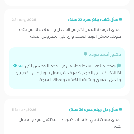
سأل شاب (يبلغ عمره 22 سنة)
2 January, 2026
عندي البويضه اليمين أكبر من الشمال ودا ملاحظه من فتره
طويله ممكن اعرف السبب واي اللي المفروض اعمله
دكتور أحمد فودة
يوجد اختلاف بسيط وطبيعي في حجم الخصيتين لكن
141
اذا الاختلاف في الحجم ظهر فجأة بتعمل سونار على الخصيتين
والحبل المنوي وتشرفنا للكشف ومعاك النتيجة
سأل رجل (يبلغ عمره 39 سنة)
5 January, 2026
عندى مشكلة في الانتصاب كبيرة جدا مكنتش موجودة قبل
كده