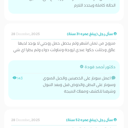
الحالة كاملة ويحدد اللازم
سأل رجل (يبلغ عمره 31 سنة)
28 December, 2025
متزوج من ثمان اشهر ولم يحصل حمل زوجتي لا يوجد لديها
عائق وحللت حكوا عندي لزوجة وتناولت دواء ولم يطرا اي شي
دكتور أحمد فودة
اعمل سونار على الخصيتين والحبل المنوي
143
وسونار على البطن والحوض قبل وبعد التبول
وشرفنا للكشف ومعاك النتيجة
سأل رجل (يبلغ عمره 52 سنة)
28 December, 2025