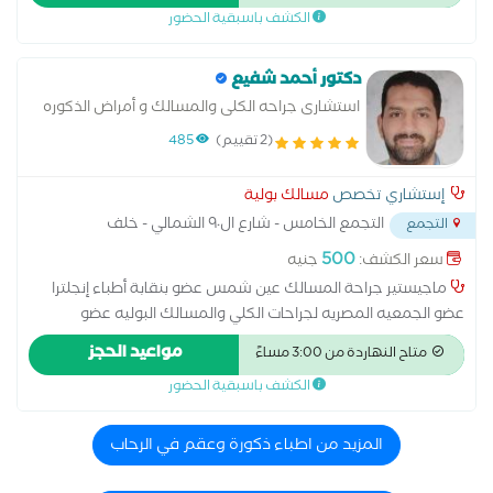
الكشف باسبقية الحضور
(سلس البول). مشاكل تخزين أو تفريغ البول
دكتور أحمد شفيع
استشارى جراحه الكلى والمسالك و أمراض الذكوره
والعقم.
(2 تقييم)
485
إستشاري تخصص
مسالك بولية
التجمع الخامس - شارع ال٩٠ الشمالي - خلف
التجمع
المستشفي الجوي
...
500
سعر الكشف:
جنيه
ماجيستير جراحة المسالك عين شمس عضو بنقابة أطباء إنجلترا
عضو الجمعيه المصريه لجراحات الكلي والمسالك البوليه عضو
الجمعيه الاوروبيه للمسالك البوليه استشاري جراحة المسالك البوليه
مواعيد الحجز
متاح النهاردة من 3:00 مساءً
بالمعهد القومي للكلي والمسالك البول و متخصص فى: - علاج
الكشف باسبقية الحضور
حصوات الكلى والحالب والمثانة - علاج التضخم الشيخوخي للبروستاتا
- علاج جميع أورام الكلى والحالب والمثانة - علاج الضعف الجنسي
وتأخر الإنجاب - علاج السلس البولي عند السيدات
المزيد من اطباء ذكورة وعقم في الرحاب