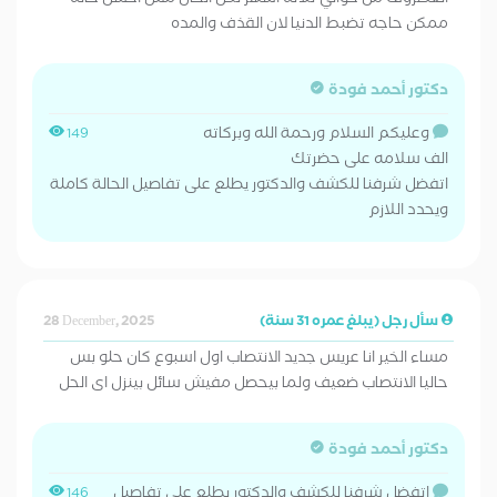
الغضروف من حوالي ثلاثه اشهر لكن الحال مش احسن حاله
ممكن حاجه تضبط الدنيا لان القذف والمده
دكتور أحمد فودة
وعليكم السلام ورحمة الله وبركاته
149
الف سلامه على حضرتك
اتفضل شرفنا للكشف والدكتور يطلع على تفاصيل الحالة كاملة
ويحدد اللازم
سأل رجل (يبلغ عمره 31 سنة)
28 December, 2025
مساء الخير انا عريس جديد الانتصاب اول اسبوع كان حلو بس
حاليا الانتصاب ضعيف ولما بيحصل مفيش سائل بينزل اى الحل
دكتور أحمد فودة
اتفضل شرفنا للكشف والدكتور يطلع على تفاصيل
146