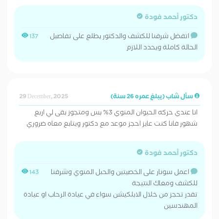
دكتور أحمد فودة
اتفضل شرفنا للكشف والدكتور يطلع على تفاصيل
137
الحالة كاملة ويحدد اللازم
سأل شاب (يبلغ عمره 26 سنة)
29 December, 2025
انا عندي حركه الحيوان المنوي 3% بس ومتجوز بقى لي اربع
شهور فانا كنت عايز احجز موعد مع دكتور ويتابع معاه ضروري
دكتور أحمد فودة
اعمل سونار على الخصيتين والحبل المنوي وشرفنا
143
للكشف ومعاك النتيجة
تقدر تحجز من خلال الابلكيشن سواء في عيادة الرحاب او عيادة
المهندسين