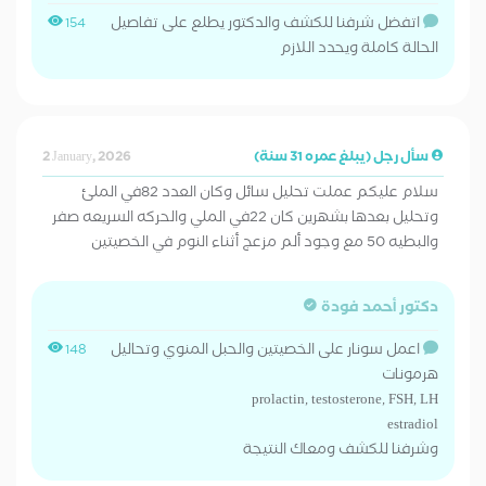
اتفضل شرفنا للكشف والدكتور يطلع على تفاصيل
154
الحالة كاملة ويحدد اللازم
سأل رجل (يبلغ عمره 31 سنة)
2 January, 2026
سلام عليكم عملت تحليل سائل وكان العدد 82في الملئ
وتحليل بعدها بشهرين كان 22في الملي والحركه السريعه صفر
والبطيه 50 مع وجود ألم مزعج أثناء النوم في الخصيتين
دكتور أحمد فودة
اعمل سونار على الخصيتين والحبل المنوي وتحاليل
148
هرمونات
prolactin, testosterone, FSH, LH
estradiol
وشرفنا للكشف ومعاك النتيجة