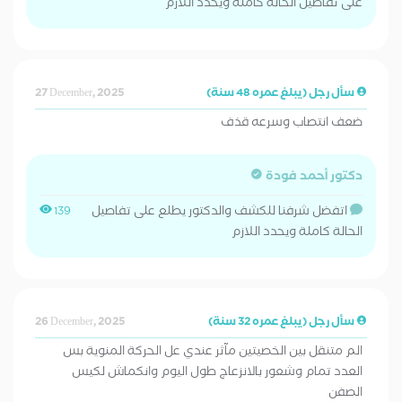
على تفاصيل الحالة كاملة ويحدد اللازم
سأل رجل (يبلغ عمره 48 سنة)
27 December, 2025
ضعف انتصاب وسرعه قذف
دكتور أحمد فودة
اتفضل شرفنا للكشف والدكتور يطلع على تفاصيل
139
الحالة كاملة ويحدد اللازم
سأل رجل (يبلغ عمره 32 سنة)
26 December, 2025
الم متنقل بين الخصيتين مآثر عندي عل الحركة المنوية بس
العدد تمام وشعور بالانزعاج طول اليوم وانكماش لكيس
الصفن