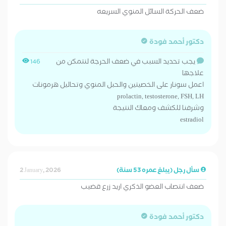
ضعف الحركة السائل المنوي السريعه
دكتور أحمد فودة
يجب تحديد السبب في ضعف الحرجة لنتمكن من
146
علاجها
اعمل سونار على الخصيتين والحبل المنوي وتحاليل هرمونات
prolactin, testosterone, FSH, LH
وشرفنا للكشف ومعاك النتيجة
estradiol
سأل رجل (يبلغ عمره 53 سنة)
2 January, 2026
ضعف انتصاب العضو الذكري اريد زرع قضيب
دكتور أحمد فودة