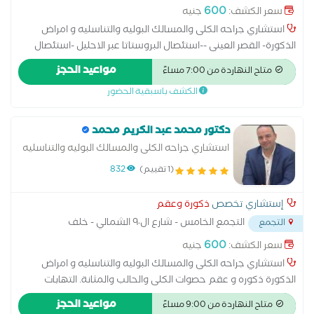
المستشفي الجوي
...
600
سعر الكشف:
جنيه
استشاري جراحه الكلى والمسالك البوليه والتناسليه و امراض
الذكورة- القصر العينى --استئصال البروستاتا عبر الاحليل -استئصال
الكليه -تفتيت الحصوات -عملية البروستاتا بالليزر -عمليه دوالى
مواعيد الحجز
متاح النهاردة من 7:00 مساءً
الخصية -اضطرابات البروستاتا -اضطرابات القضيب -الخصوبة - الضعف
الكشف باسبقية الحضور
الجنسى -العقم عند الرجال -دوالى الخصية -زرع دعامات القضيب
-علاج سرعة القذف -فحص قبل الزواج -علاج امراض البروستاتا
وحسوات المسالك البوليه بدون جراحة -علاج حصوات الكلى
دكتور محمد عبد الكريم محمد
والمسالك بالليزر
استشاري جراحه الكلى والمسالك البوليه والتناسليه
و امراض الذكورة
(1 تقييم)
832
إستشاري تخصص
ذكورة وعقم
التجمع الخامس - شارع ال٩٠ الشمالي - خلف
التجمع
المستشفي الجوي
...
600
سعر الكشف:
جنيه
استشاري جراحه الكلى والمسالك البوليه والتناسليه و امراض
الذكورة ذكوره و عقم حصوات الكلى والحالب والمثانة. التهابات
المسالك البولية المتكررة. انسداد أو ضيق مجرى البول. مشاكل التبول
مواعيد الحجز
متاح النهاردة من 9:00 مساءً
مثل الحرقان أو كثرة التبول التهابات المثانة. ضعف التحكم في البول