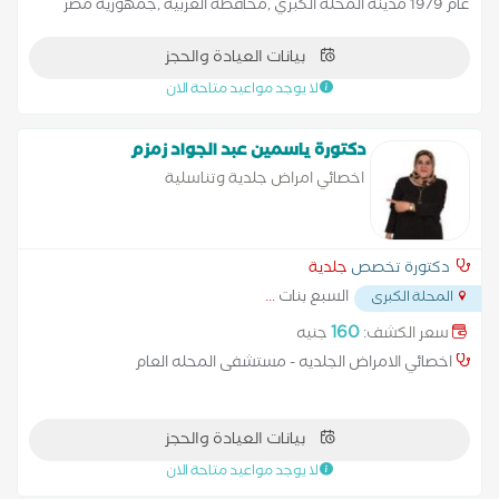
عام 1979 مدينة المحلة الكبري ,محافظة الغربية ,جمهورية مصر
العربية. حاصلة على دبلومة تجميل (جامعة القاهرة). استشاري
بيانات العيادة والحجز
جلدية وتجميل (ماجيستير جلدية وتناسلية جامعة بنها). عضو اللجنة
الأفرو آسيوية. تقدم جميع الحلول لجميع مشاكل الأمراض الجلدية
لا يوجد مواعيد متاحة الان
للأطفال والكبار وعلاج مشاكل البشرة والوصول لاعلى قمة في
النضارة وتساعد أيضا على إبراز المعالم الجمالية الخاصة بالتجميل.
دكتورة ياسمين عبد الجواد زمزم
اخصائي امراض جلدية وتناسلية
دكتورة تخصص
جلدية
السبع بنات
...
المحلة الكبرى
160
سعر الكشف:
جنيه
اخصائي الامراض الجلديه - مستشفى المحله العام
بيانات العيادة والحجز
لا يوجد مواعيد متاحة الان