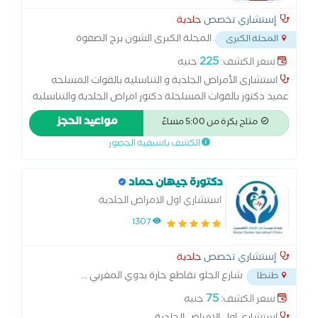
إستشاري تخصص
جلدية
المحلة الكبرى الشون برج الصفوة
المحلة الكبرى
كليوباترا للفساتسن
...
225
سعر الكشف:
جنيه
استشارى الأمراض الجلدية و التناسلية بالقوات المسلحه
عميد دكتور بالقوات المسلحلة دكتور امراض الجلدية والتناسلية
مواعيد الحجز
متاح بكرة من 5:00 مساءً
الكشف باسبقية الحضور
دكتورة جيهان حماد
استشاري اول الامراض الجلدية
1307
إستشاري تخصص
جلدية
شارع الحلو تقاطع حارة بدوي المغربي
...
طنطا
75
سعر الكشف:
جنيه