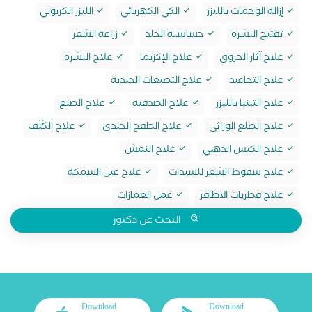
إزالة الوحمات بالليزر
الكي الكهربائي
الليزر الكربوني
تفتيح البشرة
حساسية الجلد
زراعة الشعر
علاج آثار الحروق
علاج الإكزيما
علاج البشرة
علاج التجاعيد
علاج التصبغات الجلدية
علاج التينيا بالليزر
علاج الصدفية
علاج الصلع
علاج الصلع الوراثى
علاج الطفح الجلدي
علاج الكَلَف
علاج الكيس الدهني
علاج النمش
علاج سقوط الشعر للسيدات
علاج عين السمكة
علاج فطريات الاظافر
عمل الغمازات
البحث عن دكتور
Download
Download