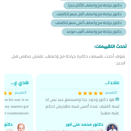
دكتور جراحة مخ واعصاب الأكثر حجزا
دكتور جراحة مخ واعصاب أقل سعر للكشف
دكتور جراحة مخ واعصاب أعلى سعر للكشف
دكتور جراحة مخ واعصاب أقرب موعد
أحدث التقييمات:
شوف أحدث تقييمات دكاترة جراحة مخ واعصاب علشان تتطمن قبل
الحجز :
علاء ا...
هدي ع...
التقييم :
التقييم :
هو دكتور ودود جدا ومستمع جيد بس انا
octor his way is so
لسه كاشف عنده أمس لسه ماقدرش احكم
 in easy manner got
عليه مهنيا
under examinations
دكتور محمد على انور
دكتور 