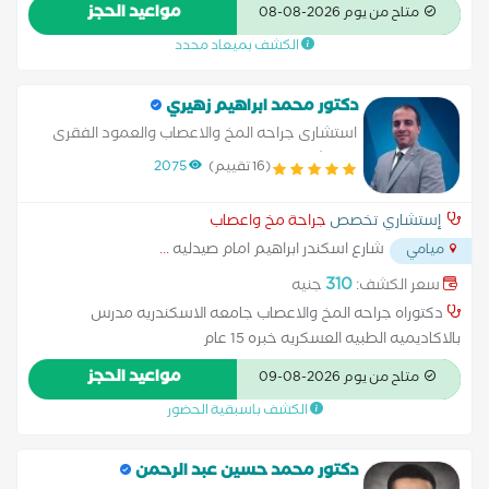
استئصال الغضروف بالمنظار استئصال أورام العمود الفقري و الحبل
مواعيد الحجز
متاح من يوم 2026-08-08
الشوكي استشاري أورام المخ و قاع الجمجمة علاج حالات نزيف المخ
الكشف بميعاد محدد
و عمليات الصرع استئصال أورام الغده النخاميه بالمنظار عمليات
تسليك العصب و نقل الاعصاب و أورام الاعصاب الطرفيه
دكتور محمد ابراهيم زهيري
استشارى جراحه المخ والاعصاب والعمود الفقرى
مستشفيات القوات المسلحه
(16 تقييم)
2075
إستشاري تخصص
جراحة مخ واعصاب
شارع اسكندر ابراهيم امام صيدليه
...
ميامي
310
سعر الكشف:
جنيه
دكتوراه جراحه المخ والاعصاب جامعه الاسكندريه مدرس
بالاكاديميه الطبيه العسكريه خبره 15 عام
مواعيد الحجز
متاح من يوم 2026-08-09
الكشف باسبقية الحضور
دكتور محمد حسين عبد الرحمن