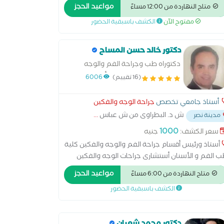
⁠زميل كلية الجراحين الملكية بايرلندا MFD-RCSI - ⁠دكتور
مواعيد الحجز
متاح النهاردة من 12:00 مساءً
احة الوجه والفكين بجامعة الاسكندرية . - ⁠استشاري
مفتوح الآن
الكشف باسبقية الحضور
احة الوجه والفكين بالامانة العامة للمراكز التخصصية
تابعة لوزارة الصحة. - عضو الجمعية الالمانية لزراعة
الاسنان DGZI - ⁠ عضو الجمعية الامريكة لطب الاسنان
دكتور خالد حسن المساح
AD
دكتوراه طب وجراحة الفم والوجه
والفكين - جامعة القاهرة أستاذ ورئيس
(16 تقييم)
6006
قسم جراحة الفم والوجه والفكين
أستاذ جامعي تخصص
جراحة الوجه والفكين
ش د. البطراوى من ش عباس
...
مدينة نصر
1000
سعر الكشف:
جنيه
أستاذ ورئيس أقسام جراحة الفم والوجه والفكين كلية
 الفم و الأسنان أستشارى جراحات الوجه والفكين
راعة الأسنان
مواعيد الحجز
متاح النهاردة من 6:00 مساءً
الكشف باسبقية الحضور