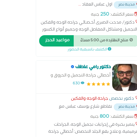
اول عباس العقاد
...
مدينة نصر
250
سعر الكشف:
جنيه
دكتور/ مدحت الصبرى أخـصـائـي جراحه الوجه والفكين
لتجميل ومشاكل المفاصل الوجه وجميع أنواع الكسور
بالمركز الطبي العالمي للقوات المسلحة ‎عضو الجمعيه
مواعيد الحجز
متاح النهاردة من 5:00 مساءً
مصريه لجراحات الوجه والفكين عضو بالجمعية الملكيه
الكشف باسبقية الحضور
جراحين بلندن
دكتور رامي عاطف
أخصائي جراحة التجميل و الحروق و
الوجه و الفكين
630
دكتور تخصص
جراحة الوجه والفكين
تقاطع شارع يوسف عباس مع
مدينة نصر
 النصر
...
800
سعر الكشف:
جنيه
يتميز بخبرة في إجراءات تجميل الوجه، الجراحات
ترميمية، وعلاج بقع الجلد التخصص: أخصائي جراحة