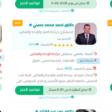
لجراحات الوجه والفكين وأورام الفم والرقبه وماجستير
مواعيد الحجز
متاح من يوم 2026-08-11
ف
جراحه الوجه والفكين بجامعه القاهره مدرب معتمد
جر
الكشف باسبقية الحضور
بزراعات الأسنان
جر
ه
ال
ان
مميز
دكتور احمد محمد حسني
A
استشاري جراحة الفم والوجه والفكين
إختيار جيد
(8 تقييم)
2375
أستاذ جامعي تخصص
جراحة الوجه والفكين
كومبوند جاردينيا سيتي، طريق
مدينة نصر
السويس، مدينة نصر
...
400
سعر الكشف:
جنيه
استاذ مساعد جراحة الفم والوجة والفكين كلية طب
طب
الاسنان جامعه الازهر حشو الأسنان وعلاج التسوس (في
وز
بعض الأطباء الذين يجمعون بين الجراحة والعلاج العام).
مواعيد الحجز
متاح النهاردة من 6:30 مساءً
علاج اللثة والتهاباتها. تنظيف وتلميع الأسنان.
الكشف باسبقية الحضور