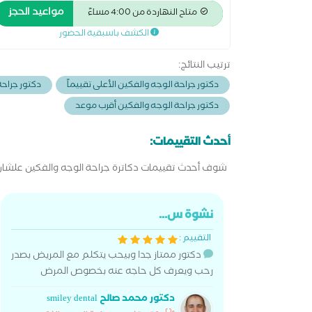
الجراحين الملكيه بلندن بالمركز الطبى العالمى للقوات
مواعيد الحجز
متاح النهاردة من 4:00 مساءً
المسلحه سابقا ب مستشفى الجنزورى مستشفى الدره
الكشف باسبقية الحضور
والنيل البدراوى
ترتيب النتائج:
دكتور جراحة الوجه والفكين الأعلى تقييماً
دكتور جراحة
دكتور جراحة الوجه والفكين أقرب موعد
أحدث التقييمات:
شوف أحدث تقييمات دكاترة جراحة الوجه والفكين علشان 
نشوة س...
التقييم :
دكتور ممتاز جدا وبيحب يتكلم مع المريض بصدر
رحب ويعرف كل حاجه عنه بخصوص المرض
دكتور محمد صالح smiley dental