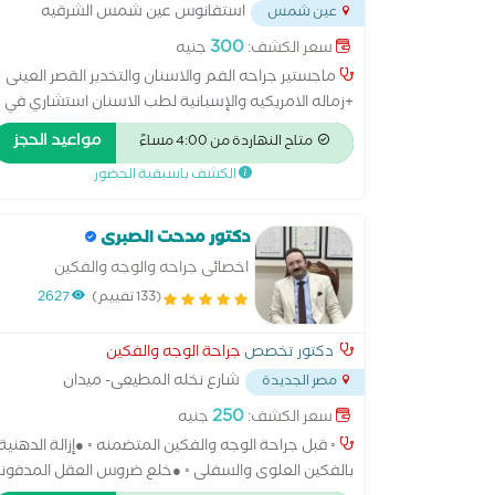
استفانوس عين شمس الشرقيه
عين شمس
امام مدرسه مودرن سكول
...
300
سعر الكشف:
جنيه
ماجستير جراحه الفم والاسنان والتخدير القصر العينى
+زماله الامريكيه والإسبانية لطب الاسنان استشاري في
وجه وفكين+ استشاري زراعه الأسنان + استشاري
مواعيد الحجز
متاح النهاردة من 4:00 مساءً
الحشوات الليزر +استشاري التركيبات الصناعيه الثابته
الكشف باسبقية الحضور
والمتحركة +الكشف بالكمبيوتر والسينسور
دكتور مدحت الصبرى
اخصائى جراحه والوجه والفكين
والتجميل
(133 تقييم)
2627
دكتور تخصص
جراحة الوجه والفكين
شارع نخله المطيعى- ميدان
مصر الجديدة
تريومف- مصر الجديده
...
250
سعر الكشف:
جنيه
◦ قبل جراحة الوجه والفكين المتضمنه ◦ ●إزالة الدهنية
بالفكين العلوى والسفلى ◦ ●خلع ضروس العقل المدفون