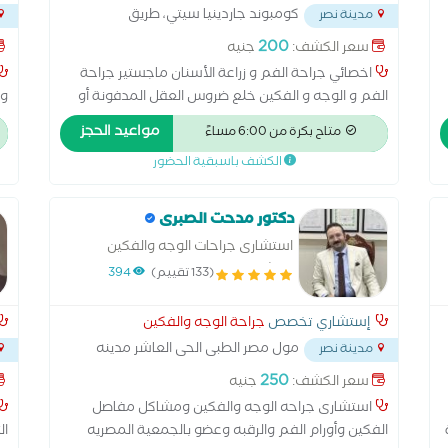
كومبوند جاردينيا سيتي، طريق
مدينة نصر
السويس، مدينة نصر
...
200
سعر الكشف:
جنيه
اخصائي جراحة الفم و زراعة الأسنان ماجستير جراحة
الفم و الوجه و الفكين خلع ضروس العقل المدفونة أو
وا
المعقدة زراعة الأسنان (بشكل جراحي متقدم) علاج
مواعيد الحجز
متاح بكرة من 6:00 مساءً
كسور الفك والوجه تصحيح تشوهات الفك (تقديم أو
ال
الكشف باسبقية الحضور
تأخير الفك) علاج أكياس وأورام الفم والفكين جراحات
لل
اللثة المتقدمة مشاكل مفصل الفك (TMJ) تجهيز
العظم قبل الزراعة (ترقيع عظمي)
دكتور مدحت الصبرى
استشارى جراحات الوجه والفكين
ومشاكل مفاصل الفكين
(133 تقييم)
394
إستشاري تخصص
جراحة الوجه والفكين
مول مصر الطبى الحى العاشر مدينه
مدينة نصر
نصر
...
طريق
250
سعر الكشف:
جنيه
استشارى جراحه الوجه والفكين ومشاكل مفاصل
الفكين وأورام الفم والرقبه وعضو بالجمعية المصريه
ال