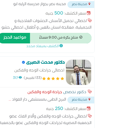
مدينه نصر بجوار مدرسه الرايه ابو
مدينة نصر
داود الظاهري اشاره الوزير
...
500
سعر الكشف:
جنيه
اخصائي تجميل الأسنان، الحشوات العلاجية و
التجميلية، معالجة اسنان بالغين و أطفال، اخصائي حشو
علاج الجذور و الأعصاب و تركيبات الأسنان، وعلاج اللثة
مواعيد الحجز
متاح بكرة من 9:00 مساءً
(مع نخبة من افضل الاطباء زراعة الاسنان و تقويم
الكشف بميعاد محدد
الاسنان )
دكتور مدحت الصبرى
اخصائى جراحات الوجه والفكين
(133 تقييم)
317
دكتور تخصص
جراحة الوجه والفكين
البرج الطبى بمستشفى دار الفواد
...
مدينة نصر
250
سعر الكشف:
جنيه
اخصائي جراحات الوجه والفكين وآلام الفك عضو
الجمعيه المصريه لجراحات الوجه والفكين عضو بالجمعية