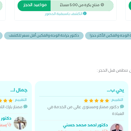
لجراحات الوجه والفكين وأورام الفم والرقبه وماجستير
ال
مواعيد الحجز
متاح بكرة من 5:00 مساءً
جراحه الوجه والفكين بجامعه القاهره مدرب معتمد
تج
الكشف باسبقية الحضور
بزراعات الأسنان
ال
 الوجه والفكين الأكثر حجزا
دكتور جراحة الوجه والفكين أقل سعر للكشف
تتطمن قبل الحجز :
يحي ب...
جمال ا...
التقييم :
التقييم :
دكتور ممتاز ومستوى عالى من الخدمة في
ممتاز بارك الل
العيادة
دكتور 
دكتور احمد محمد حسني
إستش