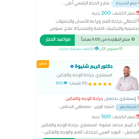
شارع الحجاز الرئيسي أعلى
...
مصر الجديدة
200
سعر الكشف:
جنيه
أخصائي جراحة الفم وزراعة الأسنان والحشوات
تجميلية والتركيبات الثابتة والمتحركة علاج تسوس
اسنان حشو العصب علاج عصب الضروس أشعة بانوراما
مواعيد الحجز
متاح النهاردة من 11:00 صباحاً
أسنان الأشعة السينية للأسنان التقويم الخزفي
مفتوح الآن
الكشف بميعاد محدد
تقويم الشفاف التقويم المعدني الحارس الليلي للأسنان
حشوات التجميلية تبييض الأسنان الكيميائي تبييض
مميز
أسنان بجهاز زوم تبييض الاسنان بالليزر تجميل اللثة
دكتور كريم شليوة
لليزر تنظيف الاسنان من الجير
استشاري جراحة الوجه والفكين
والتجميل.
(33 تقييم)
893
إستشاري تخصص
جراحة الوجه والفكين
اشارة الوزير - مصطفى النحاس -
مدينة نصر
ة نصر
...
500
سعر الكشف:
جنيه
د.كريم محمد شليوة -استشاري جراحة الوجه والفكين
لتجميل. - البورد العربي لجراحات الفم والوجه والفكين -