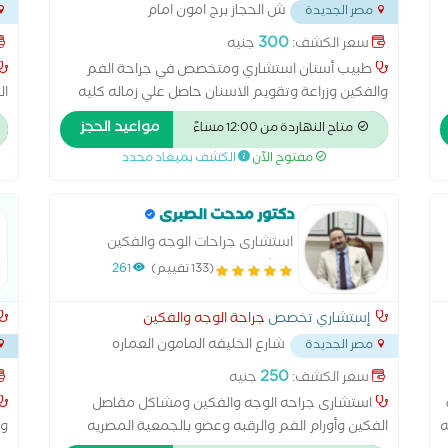
ش الحجاز برج امون امام
مصر الجديدة
مستشفى هيليوبوليس مصر الجديده
...
300
سعر الكشف:
جنيه
طبيب أسنان استشاري ومتخصص في جراحة الفم
والفكين وزراعة وتقويم الاسنان حاصل علي زماله كليه
ال
الجراحين الملكيه ادنبرا بريطانيا وماجستير جراحة الفم
ال
مواعيد الحجز
متاح النهاردة من 12:00 مساءً
والفكين رئيس قسم جراحة الوجه والفكين مستشفى
لل
مفتوح الآن
الكشف بميعاد محدد
مصر للطيران
ال
ال
ال
دكتور مدحت الصبرى
با
استشارى جراحات الوجه والفكين
ومشاكل مفاصل الفكين
(133 تقييم)
261
إستشاري تخصص
جراحة الوجه والفكين
شارع الخليفه المامون العماره
مصر الجديدة
اول ناصيه يمين بعد يافطه سوق الكمبيوتر قصاد
مدين
250
سعر الكشف:
جنيه
البنزينه اللى قبل سوق العصر
...
استشارى جراحه الوجه والفكين ومشاكل مفاصل
ه
الفكين وأورام الفم والرقبه وعضو بالجمعية المصريه
وا