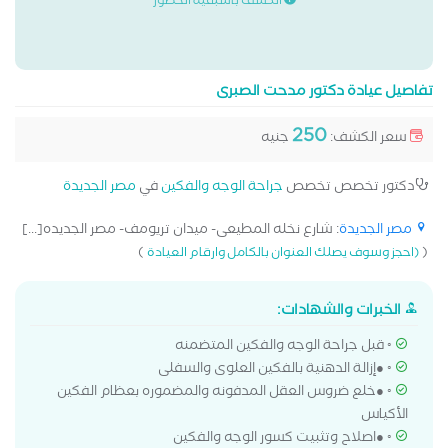
الكشف باسبقية الحضور
تفاصيل عيادة دكتور مدحت الصبرى
250
سعر الكشف:
جنيه
دكتور تخصص تخصص
جراحة الوجه والفكين
في
مصر الجديدة
مصر الجديدة
: شارع نخله المطيعى- ميدان تريومف- مصر الجديده[...]
)
(
(احجز وسوف يصلك العنوان بالكامل وارقام العيادة
الخبرات والشهادات:
◦ قبل جراحة الوجه والفكين المتضمنه
◦ ●إزالة الدهنية بالفكين العلوى والسفلى
◦ ●خلع ضروس العقل المدفونه والمضموره بعظام الفكين
الأكياس
◦ ●اصلاح وتثبيت كسور الوجه والفكين