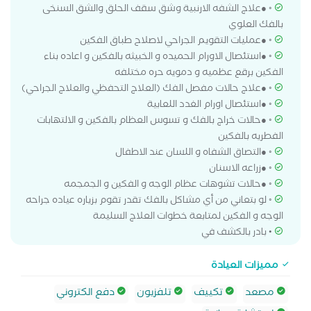
◦ ●علاج الشفه الارنبية وشق سقف الحلق والشق السنخى
بالفك العلوي
◦ ●عمليات التقويم الجراحي لاصلاح طباق الفكين
◦ ●استئصال الاورام الحميده و الخبيثه بالفكين و اعاده بناء
الفكين برقع عظميه و دمويه حره مختلفه
◦ ●علاج حالات مفصل الفك (العلاج التحفظي والعلاج الجراحي)
◦ ●استئصال اورام الغدد اللعابية
◦ ●حالات خراج بالفك و تسوس العظام بالفكين و الالتهابات
الفطريه بالفكين
◦ ●التصاق الشفاه و اللسان عند الاطفال
◦ ●زراعه الاسنان
◦ ●حالات تشوهات عظام الوجه و الفكين و الجمجمه
◦ لو بتعاني من أي مشاكل بالفك تقدر تقوم بزياره عياده جراحه
الوجه و الفكين لمتابعة خطوات العلاج السليمة
• بادر بالكشف في
مميزات العيادة
مصعد
تكييف
تلفزيون
دفع الكتروني