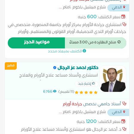
إستشاري تخصص
جراحة أورام
شارع ميشيل باخوم ،امام
...
الدقي
600
سعر الكشف:
جنيه
استشاري جراحة الأورام بمركز أورام جامعة المنصورة، متخصص في
جراحات أورام الثدي التجميلية، أورام القولون والمستقيم، وأورام
النساء بالمنظار، بالإضافة إلى جراحات أورام الغدد. يمتلك خبرة واسعة
مواعيد الحجز
متاح النهاردة من 3:00 مساءً
في علاج البواسير، الشرخ الشرجي، والناسور الشرجي والعصعصي
الكشف بميعاد محدد
باستخدام الجراحة والليزر، كما يجري استئصال الغدة الدرقية والغدد
الليمفاوية، واستئصال القولون، المستقيم، الزائدة الدودية، والرحم
مميز
باستخدام المنظار الجراحي.
دكتور احمد عز الرجال
استشاري وأستاذ مساعد علاج الأورام والعلاج
الإشعاعي – كلية الطب، جامعة الأزهر – عضو
إختيار جيد
الجمعية الأوروبية لعلاج الأورام – استشاري العلاج
(11 تقييم)
6766
الإشعاعي بالمركز الطبي
أستاذ جامعي تخصص
جراحة أورام
شارع ميشيل باخوم ،امام
...
الدقي
1200
سعر الكشف:
جنيه
د. أحمد عز الرجال هو استشاري وأستاذ مساعد علاج الأورام