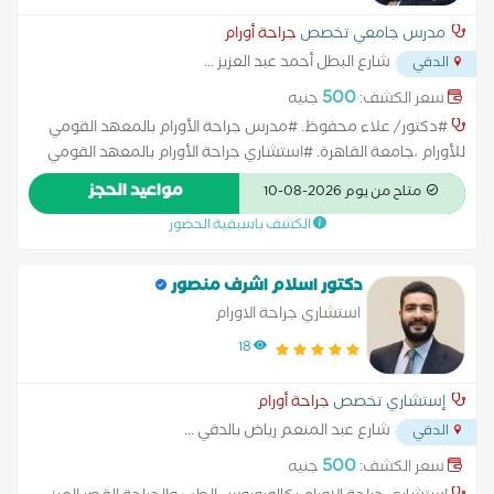
مدرس جامعي تخصص
جراحة أورام
شارع البطل أحمد عبد العزيز
...
الدقي
500
سعر الكشف:
جنيه
#دكتور/ علاء محفوظ. #مدرس جراحة الأورام بالمعهد القومي
للأورام ،جامعة القاهرة. #استشاري جراحة الأورام بالمعهد القومي
للأورام ،جامعة القاهرة. #عضو هيئة التدريس بالمعهد القومي
مواعيد الحجز
متاح من يوم 2026-08-10
للاورام ، بجامعة القاهرة. #دكتوراه جراحة الأورام ،بالمعهد القومي
الكشف باسبقية الحضور
للأورام ،جامعة القاهرة. #عضو الجمعية المصرية لجراحيين الأورام.
#13 عاماً خبرة في جراحات الأورام بالمعهد القومي للأورام جامعة
القاهرة. #9 أعوام خبرة في جراحات أورام الاطفال،بمستشفى 57357.
دكتور اسلام اشرف منصور
#جراحات اورام الرأس الرقبة : استئصال أورام الغدة الدرقية. تفريغ
استشاري جراحة الاورام
الغدد اللمفاوية بالرقبة. استئصال أورام الغدة النكفية. استئصال أورام
18
الحنجرة. استئصال أورام الفم و الفك مع إعادة البناء. استئصال أورام
الجيوب الأنفية مع إعادة البناء. استئصال أورام جلد الوجه و فروة
إستشاري تخصص
جراحة أورام
الراس مع إعادة البناء. #جراحات اورام الجهاز الهضمي : استئصال اورام
شارع عبد المنعم رياض بالدقي
...
الدقي
المرئ. استئصال أورام المعدة. استئصال أورام القولون. استئصال أورام
المستقيم. استئصال أورام قناة الشرج. استئصال أورام البنكرياس ، و
500
سعر الكشف:
جنيه
الاثني عشر و القنوات ألمرارية. استئصال أورام الكبد، و المرارة.