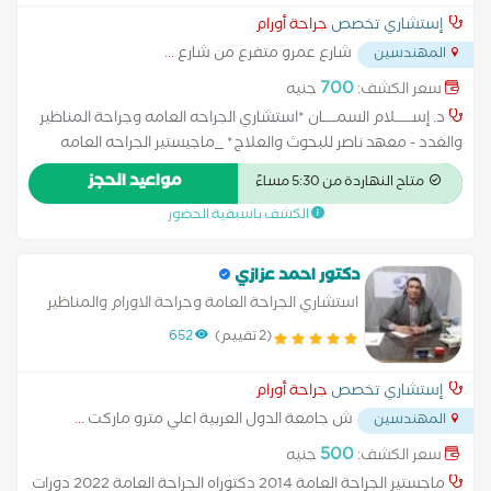
إستشاري تخصص
جراحة أورام
شارع عمرو متفرع من شارع
...
المهندسين
700
سعر الكشف:
جنيه
د. إســـــلام السمــــان *استشاري الجراحه العامه وجراحة المناظير
والغدد - معهد ناصر للبحوث والعلاج* _ماجيستير الجراحه العامه
جامعة عين شمس_ _ الزماله المصريه الجراحه العامه_ _عضو
مواعيد الحجز
متاح النهاردة من 5:30 مساءً
الجمعيه المصريه لجراحة القولون والشرج_ _عضو جمعية دول البحر
الكشف باسبقية الحضور
المتوسط لامراض الحوض_ *متخصص في جراحات القولون والشرج*
دكتور احمد عزازي
استشاري الجراحة العامة وجراحة الاورام والمناظير
عضو الجمعيه المصريه لجراحة الاورام عضو الجمعيه
(2 تقييم)
652
المصريه لجراحة مناظير البطن
إستشاري تخصص
جراحة أورام
ش جامعة الدول العربية اعلي مترو ماركت
...
المهندسين
500
سعر الكشف:
جنيه
ماجستير الجراحة العامة 2014 دكتوراه الجراحة العامة 2022 دورات