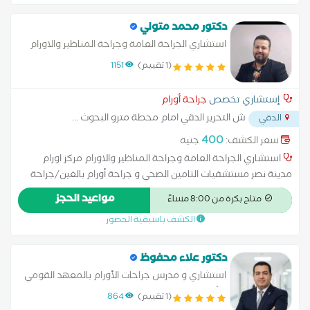
نشاط و كسل الغدة الدرقية و الجاردرقية * التشخيص المبكر لأمراض
الثدي * التثدي لدى الرجال * تشخيص و علاج أمراض الفك * أورام
دكتور محمد متولي
الغدد الليمفاوية * تشخيص الندوب و البثور في منطقة الرأس و
استشاري الجراحة العامة وجراحة المناظير والاورام
الرقبة * حصوات و التهابات الغدد اللعابية و النكافية
(1 تقييم)
1151
إستشاري تخصص
جراحة أورام
ش التحرير الدقي امام محطة مترو البحوث
...
الدقي
400
سعر الكشف:
جنيه
استشاري الجراحة العامة وجراحة المناظير والاورام مركز اورام
مدينة نصر مستشفيات التامين الصحي و جراحة أورام بالغين/جراحة
أورام نسائية /جراحة أورام الثدي/جراحة أورام القولون /جراحة أورام
مواعيد الحجز
متاح بكرة من 8:00 مساءً
الكبد / جراحة أورام البروستاتا /جراحة أورام الرئة /جراحة أورام المعدة.
الكشف باسبقية الحضور
أخصائي الجراحة العامة والمناظير وجراحة الأورام مركز أورام مدينة نصر
ومستشفيات التأمين الصحي ماجيستير جراحة الأورام. المعهد
القومي للأورام د. دكتوراة جراحة الأورام المعهد القومي للأورام.
دكتور علاء محفوظ
استشاري و مدرس جراحات الأورام بالمعهد القومي
للأورام جامعة القاهرة.
(1 تقييم)
864