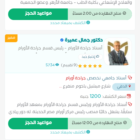
والعلاج الإشعاعي بكلية الطب – جامعة الأزهر، وعضو الجمعية
الأوروبية لعلاج الأورام. متخصص في علاج أورام الثدي، الرئة، المخ،
مواعيد الحجز
متاح النهاردة من 2:00 مساءً
الجهاز الهضمي، القولون، البروستاتا، المثانة، أورام النساء، وأورام
الكشف بميعاد محدد
العظام. يمتلك خبرة واسعة في استخدام أحدث البروتوكولات بالعلاج
الكيميائي، البيولوجي، والمناعي. كما يشغل منصب استشاري العلاج
مميز
الإشعاعي في عدة مؤسسات طبية مرموقة مثل المركز الطبي
دكتور جمال عميرة
العالمي، مستشفى بهية، مستشفى الجوي التخصصي، مستشفى
أستاذ جراحة الأورام – رئيس قسم جراحة الأورام
النيل بدراوي، ومستشفى الشرطة.
بمعهد الأورام (سابقًا) – رئيس مركز أورام مصر
إختيار جيد
الحديثة – رئيس الجمعية المصرية لجراحة الأورام
(9 تقييم)
5734
(سابقًا) – عضو الجمعية
أستاذ جامعي تخصص
جراحة أورام
شارع ميشيل باخوم متفرع
...
الدقي
1200
سعر الكشف:
جنيه
أستاذ جراحة الأورام ورئيس قسم جراحة الأورام بمعهد الأورام
سابقًا، يشغل حاليًا منصب رئيس مركز أورام مصر الحديثة. له دور ريادي
في مجال جراحات الأورام داخل مصر وخارجها، وهو الرئيس السابق
مواعيد الحجز
متاح النهاردة من 12:00 مساءً
للجمعية المصرية لجراحة الأورام، وعضو فعال في الجمعية الأوروبية
الكشف بميعاد محدد
والأمريكية لجراحة الأورام، بالإضافة إلى عضويته في الاتحاد العالمي