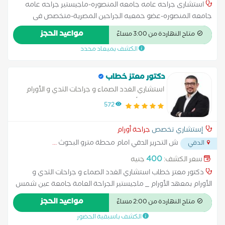
استشارى جراحه عامه جامعه المنصوره-ماجيستير جراحه عامه
جامعه المنصوره-عضو حمعيه الجراحين المصرية-متخصص فى
عمليات الزائده الدوديه والفتق والمراره بالمنظار و دوالى الخصيتين
مواعيد الحجز
متاح النهاردة من 3:00 مساءً
والشرخ والبواسير والناسور بالليزر.
الكشف بميعاد محدد
دكتور معتز خطاب
استشاري الغدد الصماء و جراحات الثدي و الأورام
بمعهد الأورام
572
إستشاري تخصص
جراحة أورام
ش التحرير الدقي امام محطة مترو البحوث
...
الدقي
400
سعر الكشف:
جنيه
دكتور معتز خطاب استشاري الغدد الصماء و جراحات الثدي و
الأورام بمعهد الأورام _ ماجيستير الجراحة العامة جامعة عين شمس
_ زمالة جراحة الآورام المعهد القومي جامعة القاهرة _ الزمالة
مواعيد الحجز
متاح النهاردة من 2:00 مساءً
المصرية وعضو الجمعية المصرية لجراحة الآورام _ د.دكتوراة جراحة
الكشف باسبقية الحضور
الآورام جامعة الأزهر . علاج حالات * أمراض و أورام الغدد الدرقية *