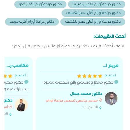
دكتور جراحة أورام الأعلى تقييماً
دكتور جراحة أورام الأكثر حجزا
دكتور جراحة أورام أقل سعر للكشف
دكتور جراحة أورام أعلى سعر للكشف
دكتور جراحة أورام أقرب موعد
أحدث التقييمات:
شوف أحدث تقييمات دكاترة جراحة أورام علشان تتطمن قبل الحجز :
مريم ا...
مكاسب ر...
التقييم :
التقييم :
دكتور ممتاز ومستمع رائع شخصيه مميزه
دكتور محترم 
ربنا يبارك فيه وي
دكتور محمد جمال
دكتور ع
مدرس جامعي تخصص جراحة أورام
الشيخ زايد
أستاذ
الشيخ