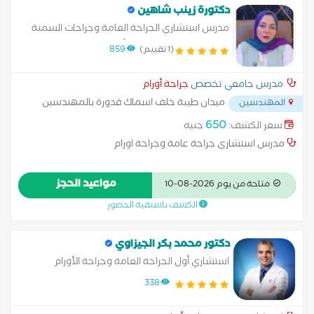
شد البطن بالخيوط شد الثدي بالخيوط شد الجزء السفلي من الجسم
دكتورة زينب شاهين
بالجراحة شد الجزء السفلي من الجسم بالخيوط شد الجفون بالخيوط
مدرس استشاري الجراحة العامة وجراحات السمنة
شد الذراعين بالخيوط شد الرقبة بالخيط شد الفخذ بالخيوط شد
المفرطة والمناظير طب الأزهر
(1 تقييم)
859
المؤخرة بالخيوط شد الوجه بالخيوط علاج الاستسقاء علاج البواسير
بدون جراحة علاج الكيس الدهني عملية استئصال الرحم بالمنظار
مدرس جامعي تخصص
جراحة أورام
عملية الغدة الدرقية عملية الفتاق عملية اللوز عملية المرارة بالمنظار
ميدان طيبة خلف اسماك قدورة بالمهندسين
المهندسين
عملية الناسور عملية تحويل مسار المعدة عملية دوالي الخصية
...
عملية شد البطن عملية شد الثدي عملية شد الجبهة عملية شد
650
سعر الكشف:
جنيه
الذراعين عملية شد الرقبة عملية شد الفخذ عملية شد المؤخرة
مدرس استشارى جراحة عامة وجراحة اورام
عملية شد الوجه عملية شد اليدين
مواعيد الحجز
متاحة من يوم 2026-08-10
الكشف باسبقية الحضور
دكتور محمد بكر الجيزاوي
استشاري أول الجراحة العامة وجراحة الأورام
338