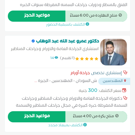
الفتق بالمنظار ودورات جراحات السمنه المفرطة سنوات الخبره
15سنة عضو الجمعيه المصريه لجراحة الاورام عضو الجمعيه المصريه
مواعيد الحجز
متاح النهاردة من 6:00 مساءً
لجراحة مناظير البطن
الكشف باسبقية الحضور
دكتور عمرو عبد الله عبد الوهاب
استشاري الجراحة العامة والاورام وجراحات المناظير
وجراحات السمنة المفرطة
(1 تقييم)
14
إستشاري تخصص
جراحة أورام
ش السودان - المهندسين - الجيزة
...
المهندسين
300
سعر الكشف:
جنيه
دكتوراة الجراحة العامة والاورام وجراحات المناظير وجراحات
السمنة المفرطة خبرة كبيرة في مجال جراحات المناظير والسمنة
خبرة كبيرة في جراحات الأورام وجراحات الجهاز الهضمي خبرة كبيرة
مواعيد الحجز
متاح بكرة من 4:00 مساءً
في جراحات أورام الثدي والغدد الصماء
الكشف بميعاد محدد