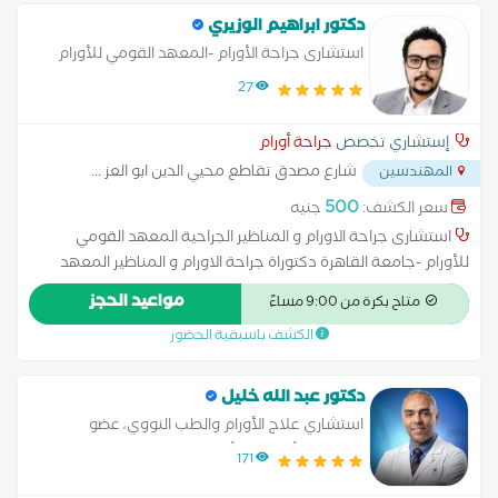
دكتور ابراهيم الوزيري
استشارى جراحة الأورام -المعهد القومي للأورام
-جامعة القاهرة
27
إستشاري تخصص
جراحة أورام
شارع مصدق تقاطع محيي الدين ابو العز
...
المهندسين
500
سعر الكشف:
جنيه
استشارى جراحة الاورام و المناظير الجراحية المعهد القومي
للأورام -جامعة القاهرة دكتوراة جراحة الاورام و المناظير المعهد
القومي للأورام -جامعة القاهرة عضو الجمعية المصرية لجراحة الاورام
مواعيد الحجز
متاح بكرة من 9:00 مساءً
و المناظير الجراحية
الكشف باسبقية الحضور
دكتور عبد الله خليل
استشاري علاج الأورام والطب النووي، عضو
الجمعية الأوروبية للأورام الطبية (ESMO).ويمتلك
171
خبرة واسعة في تشخيص وعلاج السرطانات