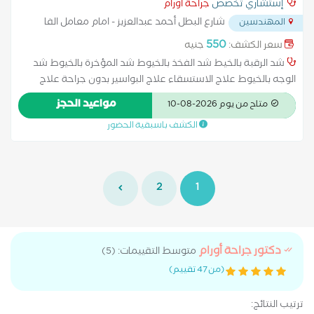
إستشاري تخصص
جراحة أورام
شارع البطل أحمد عبدالعزيز - امام معامل الفا
المهندسين
...
550
سعر الكشف:
جنيه
شد الرقبة بالخيط شد الفخذ بالخيوط شد المؤخرة بالخيوط شد
الوجه بالخيوط علاج الاستسقاء علاج البواسير بدون جراحة علاج
الكيس الدهني عملية استئصال الرحم بالمنظار عملية الغدة الدرقية
مواعيد الحجز
متاح من يوم 2026-08-10
عملية الفتاق عملية اللوز عملية المرارة بالمنظار عملية الناسور
الكشف باسبقية الحضور
عملية تحويل مسار المعدة عملية دوالي الخصية عملية شد البطن
عملية شد الثدي عملية شد الجبهة عملية شد الذراعين عملية شد
الرقبة عملية شد الفخذ عملية شد المؤخرة عملية شد الوجه عملية
شد اليدين
2
1
دكتور جراحة أورام
متوسط التقييمات: (5)
(من 47 تقييم)
ترتيب النتائج: