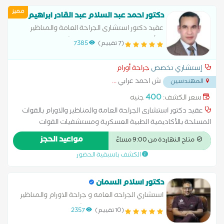
مميز
دكتور احمد عبد السلام عبد القادر ابراهيم
عقيد دكتور استشارى الجراحة العامة والمناظير
والأورام بالقوات المسلحة بمستشفيات القوات
(7 تقييم)
7385
المسلحة زميل كلية الجراحين الملكية جلاسجو
انجلترا
إستشاري تخصص
جراحة أورام
ش احمد عرابي
...
المهندسين
400
سعر الكشف:
جنيه
عقيد دكتور استشارى الجراحة العامة والمناظير والاورام بالقوات
المسلحة بالأكاديمية الطبية العسكرية ومستشفيات القوات
المسلحة ومستشفى النزهة الدولى والصفا بالمهندسين وحسبو
مواعيد الحجز
متاح النهاردة من 9:00 مساءً
الدولى والمروة التخصصى ،زميل كلية الجراحين الملكية بجلاسجو
الكشف باسبقية الحضور
انجلترا، عضو الأكاديمية الطبيه العسكرية عضو جمعية جراحين
المناظير المصرية عضو اللجنة الدولية للصليب الأحمر ( ICRC ) عضو
الاكاديمية الأمريكية للتعليم الطبي المستمر ( AACME ) ماجستير
دكتور اسلام السمان
الجراحة العامة طب عين شمس د.دكتوراة الجراحة العامة طب القصر
استشاري الجراحه العامه و جراحة الاورام والمناظير
العينى دبلوما جراحات الحوادث من اللجنة الدولية للصليب الأحمر
والغدد الصماء والقولون والشرج بالليزر
(10 تقييم)
2357