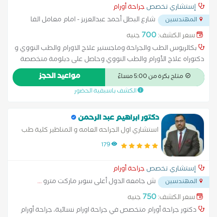
والرعاية الطبية الشاملة للأورام
إستشاري تخصص
جراحة أورام
شارع البطل أحمد عبدالعزيز - امام معامل الفا
المهندسين
...
700
سعر الكشف:
جنيه
بكالريوس الطب والجراحة وماجستير علاج الاورام والطب النووي و
دكتوراه علاج الأورام والطب النووي وحاصل على دبلومة متخصصة
في علاج أورام الثدي من جامعة نورث وسترن (Northwestern
مواعيد الحجز
متاح بكرة من 5:00 مساءً
University) بالولايات المتحدة الأمريكية
الكشف باسبقية الحضور
دكتور ابراهيم عبد الرحمن
استشاري اول الجراحه العامه و المناظير كلية طب
القصر العيني-جامعة القاهرة
179
إستشاري تخصص
جراحة أورام
ش جامعه الدول أعلى سوبر ماركت مترو
...
المهندسين
750
سعر الكشف:
جنيه
دكتور جراحة أورام متخصص في جراحة اورام نسائية، جراحة أورام