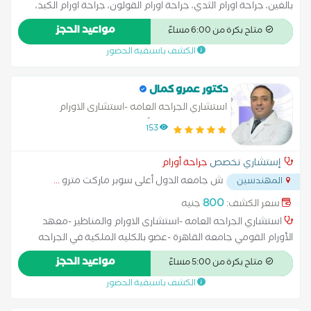
بالغين، جراحة اورام الثدي، جراحة اورام القولون، جراحة اورام الكبد،
جراحة اورام الرئة، جراحة اورام اطفال، جراحة اورام البروستاتا و جراحة
مواعيد الحجز
متاح بكرة من 6:00 مساءً
اورام المعدة
الكشف باسبقية الحضور
دكتور عمرو كمال
استشاري الجراحه العامه -استشارى الاورام
والمناظير -معهد الأورام القومي جامعه القاهرة
153
-عضو بالكليه الملكية في الجراحه بانجلترا
إستشاري تخصص
جراحة أورام
ش جامعه الدول أعلى سوبر ماركت مترو
...
المهندسين
800
سعر الكشف:
جنيه
استشاري الجراحه العامه -استشارى الاورام والمناظير -معهد
الأورام القومي جامعه القاهرة -عضو بالكليه الملكية في الجراحه
بانجلترا استئصال الزائدة بالمنظار استئصال الطحال استئصال الغدة
مواعيد الحجز
متاح بكرة من 5:00 مساءً
الدرقية استئصال الكلية استئصال جزئي للكبد بالون المعدة تدبيس
الكشف باسبقية الحضور
المعدة تكميم المعدة جراحة البواسير جراحة القدم السكري حزام
المعدة رفع الحواجب بالخيط زراعة البنكرياس زراعة الرئة زراعة الكبد