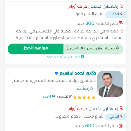
إستشاري تخصص
جراحة أورام
شارع التحرير فوق
...
الدقي
800
سعر الكشف:
جنيه
دكتوراه في الجراحة العامة ..حاصله علي ماجيستير في الجراحه
العامه. .. استشاري جراحة عامة وجراحه اورام استشاره 300 جنية
مواعيد الحجز
متاحة النهاردة من 4:00 مساءً
الكشف بميعاد محدد
دكتور احمد ابراهيم
استشارى جراحه عامه جامعه المنصوره-ماجيستير
جراحه عامه جامعه المنصوره-عضو حمعيه الجراحين
إختيار جيد
المصرية-متخصص فى عمليات الزائده الدوديه
(9 تقييم)
3284
والفتق والمراره بالمنظار و دوالى
إستشاري تخصص
جراحة أورام
شارع ميشيل باخوم متفرع
...
الدقي
600
سعر الكشف:
جنيه