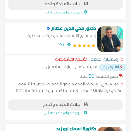
بيانات العيادة والحجز
والحوض - الحمل و دوبلر ملون على الحمل -الغده الدرقيه -الثدي
البروستاتا ) دوبلر ملون على ( شرايين الرقبه - شرايين الاطراف )
لا يوجد مواعيد متاحة الان
دكتور محي الدين عصام
إستشاري الآشعة التشخيصية و التداخلية
1044
إستشاري تخصص
الأشعة التشخيصيه
مدينة الخمائل بوابة اربعة مول
...
الشيخ زايد
50
سعر الكشف:
جنيه
مستشفى الشرطة بالعجوزة عضو الجمعية المصرية للآشعة
التشخيصية ESRNM عضو الكلية الملكية البريطانية للآشعة RCR
عضو الجمعية العربية للآشعة التداخلية AIRS مستشفى الشرطة
بيانات العيادة والحجز
بالعجوزة عضو الجمعية المصرية للآشعة التشخيصية ESRNM عضو
الكلية الملكية البريطانية للآشعة RCR عضو الجمعية العربية للآشعة
لا يوجد مواعيد متاحة الان
التداخلية AIRS
دكتورة اسماء ابو زيد