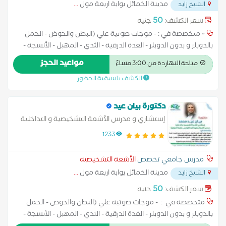
مدينة الخمائل بوابة اربعة مول
...
الشيخ زايد
50
سعر الكشف:
جنيه
~ متخصصة في : - موجات صوتية علي (البطن والحوض - الحمل
بالدوبلر و بدون الدوبلر - الغدة الدرقية - الثدي - المهبل - الأنسجة -
مفصل الفخذ - البروستاتا ) - دوبلر ملون علي ( شرايين الرقبة - شرايين
مواعيد الحجز
متاحة النهاردة من 3:00 مساءً
طرف واحد أو طرفين - أوردة طرف واحد أو طرفين - شرايين الكلي ) -
الكشف باسبقية الحضور
سحب عينات من أورام و تكتلات الثدي باستخدام الموجات الصوتية
دكتورة بيان عيد
إستشاري و مدرس الآشعة التشخيصية و التداخلية
بمعهد الكبد القومي - جامعة المنوفية
1233
مدرس جامعي تخصص
الأشعة التشخيصيه
مدينة الخمائل بوابة اربعة مول
...
الشيخ زايد
50
سعر الكشف:
جنيه
متخصصة في : - موجات صوتية علي (البطن والحوض - الحمل
بالدوبلر و بدون الدوبلر - الغدة الدرقية - الثدي - المهبل - الأنسجة -