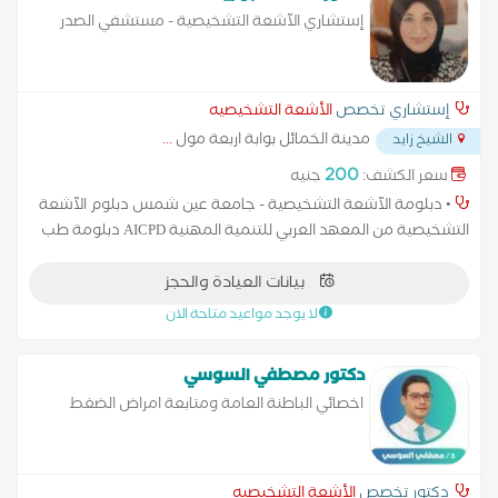
إستشاري الآشعة التشخيصية - مستشفي الصدر
بالفيوم
إستشاري تخصص
الأشعة التشخيصيه
مدينة الخمائل بوابة اربعة مول
...
الشيخ زايد
200
سعر الكشف:
جنيه
• دبلومة الآشعة التشخيصية - جامعة عين شمس دبلوم الآشعة
التشخيصية من المعهد العربي للتنمية المهنية AICPD دبلومة طب
الجنين القصر العيني
بيانات العيادة والحجز
لا يوجد مواعيد متاحة الان
دكتور مصطفي السوسي
اخصائي الباطنة العامة ومتابعة امراض الضغط
والسكر
دكتور تخصص
الأشعة التشخيصيه