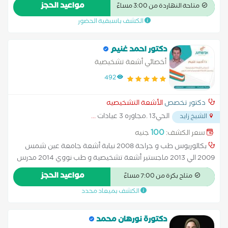
مفصل الفخذ - البروستاتا ) - دوبلر ملون علي ( شرايين الرقبة - شرايين
مواعيد الحجز
متاحة النهاردة من 3:00 مساءً
طرف واحد أو طرفين - أوردة طرف واحد أو طرفين - شرايين الكلي ) -
الكشف باسبقية الحضور
سحب عينات من أورام و تكتلات الثدي باستخدام الموجات الصوتية
دكتور احمد غنيم
أخصائي أشعة تشخيصية
492
دكتور تخصص
الأشعة التشخيصيه
الحي13 .مجاوره 3 عيادات
...
الشيخ زايد
100
سعر الكشف:
جنيه
بكالوريوس طب و جراحة 2008 نيابة أشعة جامعة عين شمس
2009 الي 2013 ماجستير أشعة تشخيصية و طب نووي 2014 مدرس
مساعد مستشفى في قسم الاشعة جامعة مصر للعلوم و
مواعيد الحجز
متاح بكرة من 7:00 مساءً
التكنولوجيا 2016 الي2019
الكشف بميعاد محدد
دكتورة نورهان محمد