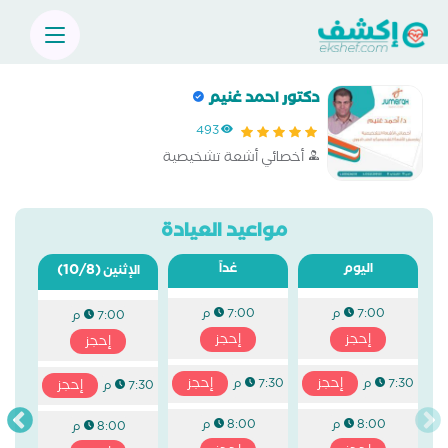
دكتور احمد غنيم
493
أخصائي أشعة تشخيصية
مواعيد العيادة
اليوم
غداً
(10/8)
الإثنين
7:00 م
7:00 م
7:00 م
إحجز
إحجز
إحجز
إحجز
إحجز
7:30 م
7:30 م
إحجز
7:30 م
8:00 م
8:00 م
8:00 م