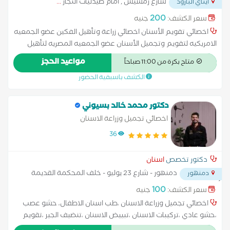
شارع رمسيس , امام صيدليات النجار
...
ايتاي البارود
200
سعر الكشف:
جنيه
اخصائي تقويم الأسنان اخصائي زراعة وتأهيل الفكين عضو الجمعيه
الامريكيه لتقويم وتجميل الأسنان عضو الجمعيه المصريه لتأهيل
وزراعة الفكين دبلوم طب الاسنان الرقمى الحديث خبره 7 اعوام فى
مواعيد الحجز
متاح بكرة من 11:00 صباحاً
زراعة وتأهيل الفكين لحالات ضمور العظام المركز متعاقد مع شركات
الكشف باسبقية الحضور
التأمين وتعاقدات حكوميه
دكتور محمد خالد بسيوني
اخصائي تجميل وزراعة الاسنان
36
دكتور تخصص
اسنان
دمنهور - شارع 23 يوليو - خلف المحكمة القديمة
دمنهور
- أمام شركة الكهرباء
...
100
سعر الكشف:
جنيه
اخصائي تجميل وزراعة الاسنان ،طب اسنان الاطفال، حشو عصب
،حشو عادي ،تركيبات الاسنان ،تبييض الاسنان ،تنضيف الجير ،تقويم
الاسنان الشغاف ،زراعة الاسنان بدون جراحة،تركيبات الزيركون