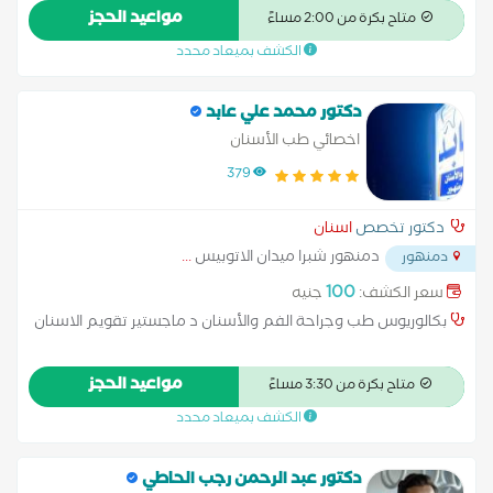
الزمالة البريطانية من كلية الجراحين الملكية بلندن و دبلن دبلومات
مواعيد الحجز
متاح بكرة من 2:00 مساءً
معتمدة في Biomemetic Dentistry طب الاسنان الحديث و استخدام
الكشف بميعاد محدد
الفايبرز الفينير وتجميل الاسنان و طب اسنان اللثة ، طب اسنان
الاطفال
دكتور محمد علي عابد
اخصائي طب الأسنان
379
دكتور تخصص
اسنان
دمنهور شبرا ميدان الاتوبيس
...
دمنهور
100
سعر الكشف:
جنيه
بكالوريوس طب وجراحة الفم والأسنان د ماجستير تقويم الاسنان
مواعيد الحجز
متاح بكرة من 3:30 مساءً
الكشف بميعاد محدد
دكتور عبد الرحمن رجب الحاطي