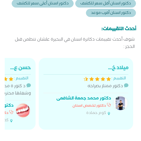
دكتور اسنان أقل سعر للكشف
دكتور اسنان أعلى سعر للكشف
دكتور اسنان أقرب موعد
أحدث التقييمات:
شوف أحدث تقييمات دكاترة اسنان في البحيرة علشان تتطمن قبل
الحجز :
ميلاد خ...
حسن ع...
التقييم :
التقييم :
دكتور ممتاز بصراحه
د كتور ة محتر
وشغلها محترم
دكتور محمد جمعة الشافعى
دكتورة
دكتور تخصص اسنان
كوم حمادة
دكتور
كفر ال