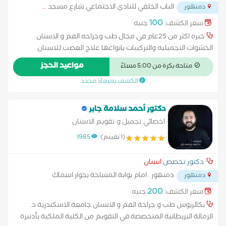
الباب الخلفي للنادي الاجتماعي شارع مسجد
...
دمنهور
100
سعر الكشف:
جنيه
خبره اكثر من 25عام في مجال طب وجراحه الفم و الاسنان
الحشوات التجميليه والتركيبات بانواعها علاج العصب للاسنان
والضروس علاج اسنان الاطفال بدون بنج او حفر وعلاج الاسنان
مواعيد الحجز
متاحة بكرة من 5:00 مساءً
بالفلوريد للوقايه من التسوس للكبار والاطفال
الكشف بميعاد محدد
دكتور أحمد سلامة جابر
اخصائي تجميل و تقويم الاسنان
(1 تقييم)
1985
دكتور تخصص
اسنان
دمنهور . امام بوابة المساحة بجوار اسماك
دمنهور
بسيوني
...
200
سعر الكشف:
جنيه
بكالريوس طب و جراحة الفم و الاسنان جامعة الاسكندرية د.
الزمالة البريطانية المتخصصة في التقويم من الكلية الملكية بأدنبرة