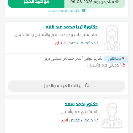
مواعيد الحجز
متاح من يوم 2026-08-09
التجميلية،حشو الليزر التجميلي
الكشف بميعاد محدد
دكتورة ثريا محمد عبد اللاه
ماجستير طب وجراحه الفم والأسنان والتشخيص
والاشعه
دكتورة تخصص
اسنان
شارع عرابي أمام معامل شلبي برج
دمنهور
أخصائي فم وأسنان
بيانات العيادة والحجز
دكتور احمد سعد
استشاري فم وأسنان
دكتور تخصص
اسنان