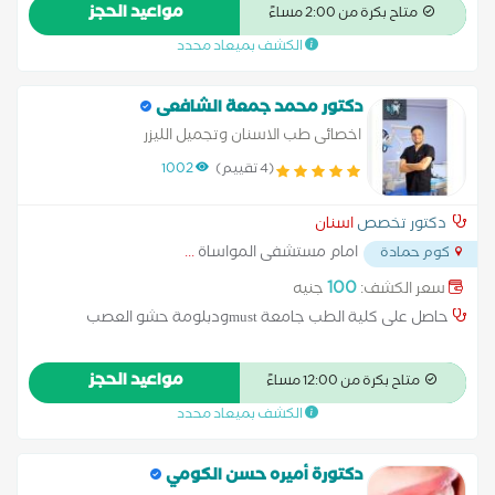
في مستشفي القصر العيني متاح العمل يوميا من الساعه 2 حتي
مواعيد الحجز
متاح بكرة من 2:00 مساءً
الساعه 10 المركز به ميكروسكوب بالإضافه الي اشعه اكس راي
الكشف بميعاد محدد
دكتور محمد جمعة الشافعى
اخصائى طب الاسنان وتجميل الليزر
(4 تقييم)
1002
دكتور تخصص
اسنان
امام مستشفى المواساة
...
كوم حمادة
100
سعر الكشف:
جنيه
حاصل على كلية الطب جامعة mustودبلومة حشو العصب
مواعيد الحجز
متاح بكرة من 12:00 مساءً
الكشف بميعاد محدد
دكتورة أميره حسن الكومي