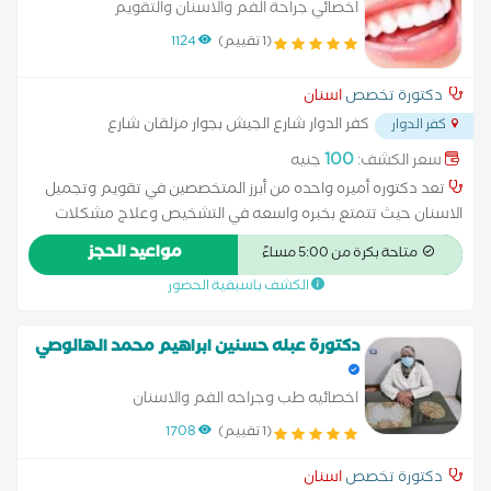
اخصائي جراحة الفم والاسنان والتقويم
(1 تقييم)
1124
دكتورة تخصص
اسنان
كفر الدوار شارع الجيش بجوار مزلقان شارع
كفر الدوار
الجيش
...
100
سعر الكشف:
جنيه
تعد دكتوره أميره واحده من أبرز المتخصصين في تقويم وتجميل
الاسنان حيث تتمتع بخبره واسعه في التشخيص وعلاج مشكلات
الأسنان لدي البالغين من خلال 20 عام من الخبره ما بين مصر ودول
مواعيد الحجز
متاحة بكرة من 5:00 مساءً
الخليج ،كما أنها زميله جامعه أوكسفورد الملكيه مما يساعدها في
الكشف باسبقية الحضور
تقديم أحدث تقنيات العالميه في العلاج ،وتحرص دكتوره أميره علي
توفير بيئه صحيه آمنه ومريحه للمريض حيث تعتمد علي أساليب
علاجيه متطوره تعمل على تقليل الالم والتوتر وذلك يساعد في
دكتورة عبله حسنين ابراهيم محمد الهالوصي
الحصول على أفضل النتائج الممكنة ويساعد في رسم الابتسامه دائما
على وجه المريض وكل من يحبه
اخصائيه طب وجراحه الفم والاسنان
(1 تقييم)
1708
دكتورة تخصص
اسنان