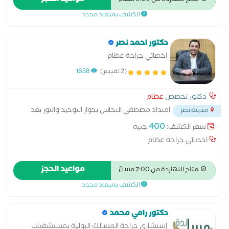
مواعيد الحجز
متاح النهاردة من 6:00 مساءً
الكشف بميعاد محدد
دكتور احمد نصر
اخصائي جراحة عظام
(2 تقييم)
1658
دكتور تخصص
عظام
امتداد مصطفي النحاس بجوار التوحيد والنور بعد
مدينة نصر
مدرسه المنهل
...
400
سعر الكشف:
جنيه
اخصائي جراحة عظام
مواعيد الحجز
متاح النهاردة من 7:00 مساءً
الكشف بميعاد محدد
دكتور رامي محمد
إستشاري جراحة المسالك البولية بمستشفيات