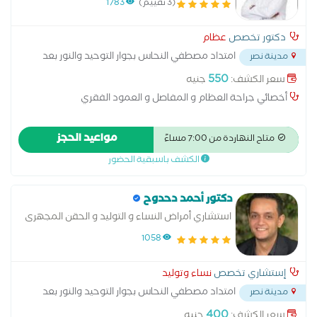
(3 تقييم)
1783
دكتور تخصص
عظام
امتداد مصطفي النحاس بجوار التوحيد والنور بعد
مدينة نصر
مدرسه المنهل
...
550
سعر الكشف:
جنيه
أخصائي جراحة العظام و المفاصل و العمود الفقري
مواعيد الحجز
متاح النهاردة من 7:00 مساءً
الكشف باسبقية الحضور
دكتور أحمد دحدوح
استشاري أمراض النساء و التوليد و الحقن المجهرى
1058
إستشاري تخصص
نساء وتوليد
امتداد مصطفي النحاس بجوار التوحيد والنور بعد
مدينة نصر
مدرسه المنهل
...
400
سعر الكشف:
جنيه