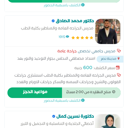
الكشف باسبقية الحضور
دكتور محمد الصادق
مدرس الجراحه العامه والمناظير بكلية الطب
1915
مدرس جامعي تخصص
جراحة عامة
امتداد مصطفي النحاس بجوار التوحيد والنور بعد
مدينة نصر
مدرسه المنهل
...
600
سعر الكشف:
جنيه
مدرس الجراحه العامه والمناظير بكلية الطب استشاري جراحات
القولون والشرج وجراحات السمنه والسكر جراحات الاورام والغدد
والجهاز الهضمي عمليات المراره والزائده الدوديه بالمنظار واصلاح
مواعيد الحجز
متاح النهاردة من 2:00 مساءً
الفتق بأنواعه
الكشف باسبقية الحضور
دكتورة نسرين كمال
أخصائي الجلدية و التناسلية و التجميل و الليزر