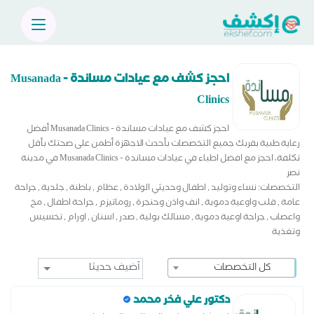
احجز كشف مع عيادات مساندة - Musanada
Clinics
احجز كشف مع عيادات مساندة - Musanada Clinics أفضل
رعاية طبية بقربك جميع التخصصات بأحدث الاجهزة أطمن على صحتك بأقل
تكلفة، احجز مع افضل اطباء في عيادات مساندة - Musanada Clinics في مدينة
نصر
التخصصات: نساء وتوليد , اطفال وحديثي الولادة , عظام , باطنة , جلدية , جراحة
عامة , قلب واوعية دموية , انف واذن وحنجرة , روماتيزم , جراحة اطفال , مخ
واعصاب , جراحة اوعية دموية , مسالك بولية , صدر , اسنان , اورام , تخسيس
وتغذية
كل التخصصات
دكتور علي فخر محمد