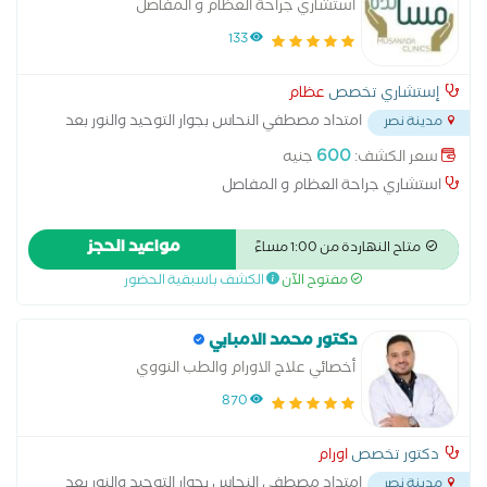
استشاري جراحة العظام و المفاصل
133
إستشاري تخصص
عظام
امتداد مصطفي النحاس بجوار التوحيد والنور بعد
مدينة نصر
مدرسه المنهل
...
600
سعر الكشف:
جنيه
استشاري جراحة العظام و المفاصل
مواعيد الحجز
متاح النهاردة من 1:00 مساءً
مفتوح الآن
الكشف باسبقية الحضور
دكتور محمد الامبابي
أخصائي علاج الاورام والطب النووي
870
دكتور تخصص
اورام
امتداد مصطفي النحاس بجوار التوحيد والنور بعد
مدينة نصر