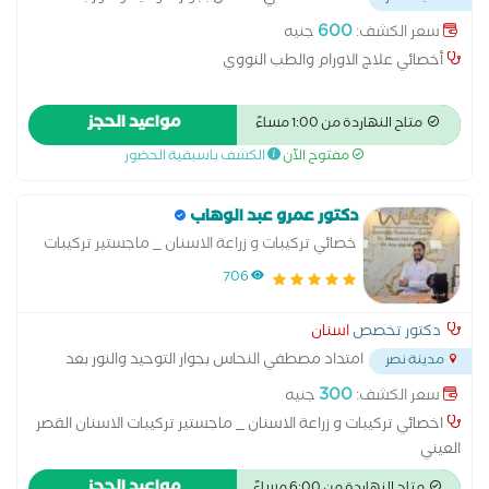
مدرسه المنهل
...
600
سعر الكشف:
جنيه
أخصائي علاج الاورام والطب النووي
مواعيد الحجز
متاح النهاردة من 1:00 مساءً
مفتوح الآن
الكشف باسبقية الحضور
دكتور عمرو عبد الوهاب
خصائي تركيبات و زراعة الاسنان _ ماجستير تركيبات
الاسنان القصر العيني
706
دكتور تخصص
اسنان
امتداد مصطفي النحاس بجوار التوحيد والنور بعد
مدينة نصر
مدرسه المنهل
...
300
سعر الكشف:
جنيه
اخصائي تركيبات و زراعة الاسنان _ ماجستير تركيبات الاسنان القصر
العيني