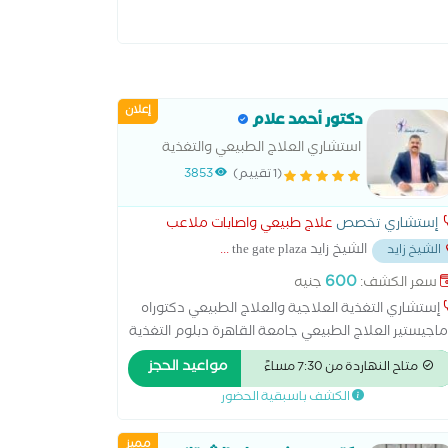
إعلان
دكتور أحمد علام
استشاري العلاج الطبيعي والتغذية
العلاجية
(1 تقييم)
3853
إستشاري تخصص
علاج طبيعي واصابات ملاعب
الشيخ زايد the gate plaza
...
الشيخ زايد
600
سعر الكشف:
جنيه
إستشاري التغذية العلاجية والعلاج الطبيعي دكتوراه
اجيستير العلاج الطبيعي جامعة القاهرة دبلوم التغذية
العلاجية جامعة القاهرة دبلوم التغذية العلاجية shaw
مواعيد الحجز
متاح النهاردة من 7:30 مساءً
academy عضو الجمعية المصرية لدراسة السمنة عضو
الكشف باسبقية الحضور
جمعية البريطانية المصرية للسمنة عضو الجمعية
مصرية العربية للتغذية العلاجية EASHTN
مميز