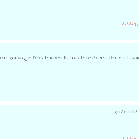
 وتغذية
عدها بيتم ربط اربطه مخصصه للدوريات الليمفاويه للحفاظ علي مستوى التح
ك اللليمفاوى