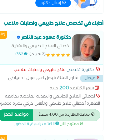
إسأل دكتور
أطباء في تخصص علاج طبيعي واصابات ملاعب
إعل
دكتورة عهود عبد الناصر
اخصائي العلاج الطبيعي والتغذية
العلاجية .
(2 تقييم)
1362
دكتورة تخصص
علاج طبيعي واصابات ملاعب
شارع الملك فيصل اعلى مول الدمياطي
فيصل
للاثاث وصيدلية العزبي
...
200
سعر الكشف:
جنيه
اخصائي العلاج الطبيعي والتغذية العلاجية بجامعة
القاهرة أخصائي علاج طبيعي وتأهيل حركي بخبرة متميزة
في تشخيص وعلاج اضطرابات الجهاز العضلي الهيكلي
مواعيد الحجز
متاحة النهاردة من 4:00 مساءً
والعصبي، مع تقديم برامج علاجية فردية تعتمد على
مفتوح الآن
الكشف باسبقية الحضور
أحدث الأساليب العلمية لتحقيق أفضل النتائج. يمتلك
خبرة في تأهيل إصابات الملاعب، وآلام العمود الفقري
إعل