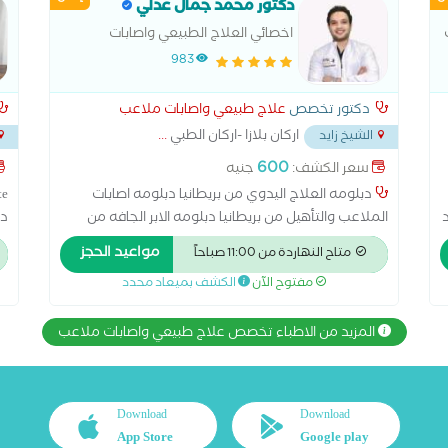
دكتور محمد جمال عدلي
اخصائي العلاج الطبيعي واصابات
الملاعب والعمود الفقري
983
دكتور تخصص
علاج طبيعي واصابات ملاعب
اركان بلازا -اركان الطبي
...
الشيخ زايد
لابوا
600
سعر الكشف:
جنيه
دبلومه العلاج اليدوي من بريطانيا دبلومه اصابات
te
الملاعب والتأهيل من بريطانيا دبلومه الابر الجافه من
دب
بريطانيا دبلومه تقويم العمود الفقري من بريطانيا
مع
مواعيد الحجز
متاح النهاردة من 11:00 صباحاً
ال
مفتوح الآن
الكشف بميعاد محدد
المزيد من الاطباء تخصص علاج طبيعي واصابات ملاعب
Download
Download
App Store
Google play