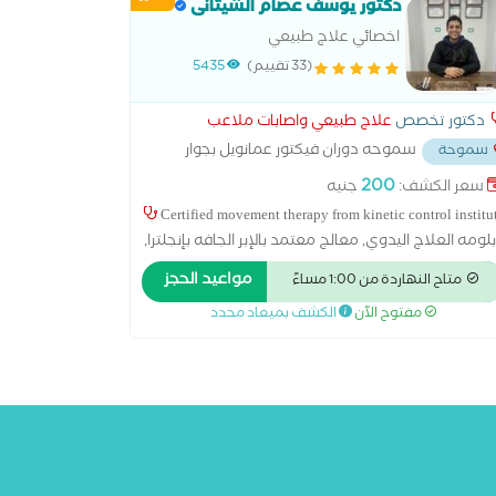
دكتور يوسف عصام الشيتانى
اخصائي علاج طبيعي
(33 تقييم)
5435
دكتور تخصص
علاج طبيعي واصابات ملاعب
سموحه دوران فيكتور عمانويل بجوار
سموحة
ر
...
200
سعر الكشف:
جنيه
Certified movement therapy from kinetic control institu
لومه العلاج اليدوي, معالج معتمد بالإبر الجافه بإنجلترا,
الج معتمد من معهد موليجان بنيوزلاندا,علاج اصابات
مواعيد الحجز
متاح النهاردة من 1:00 مساءً
عمود الفقري, علاج إصابات الأعصاب والشلل والجلطات
مفتوح الآن
الكشف بميعاد محدد