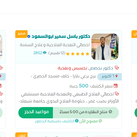
ان
مميز
دكتور باسل سمير ابوالسعود
اخصائي التغذية العلاجية وعلاج السمنة
والنحافة - اخصائي العلاج الطبيعي
(12 تقييم)
2852
دكتور تخصص
تخسيس وتغذية
برج برعي بلازا - خلف مسجد الحصري -
٦ اكتوبر
مدينة اكتوبر- الدور
...
500
سعر الكشف:
جنيه
اخصائي العلاج الطبيعي والتغذية العلاجية مستشفي
الأورام بميت غمر ،، دبلومة العلاج اليدوي جامعة شيفلد-
وم
إنجلترا ،، دبلومة التغذية العلاجية جامعة القاهرة ،،
مواعيد الحجز
متاح النهاردة من 5:00 مساءً
دبلومة تقويم العمود الفقري والمفاصل آي ثراست-
مفتوح الآن
الكشف باسبقية الحضور
انجلترا ،، مدير عيادات طاقـــة للعلاج الطبيعي والتغذية
ال
العلاجية
ال
ان
إعلان