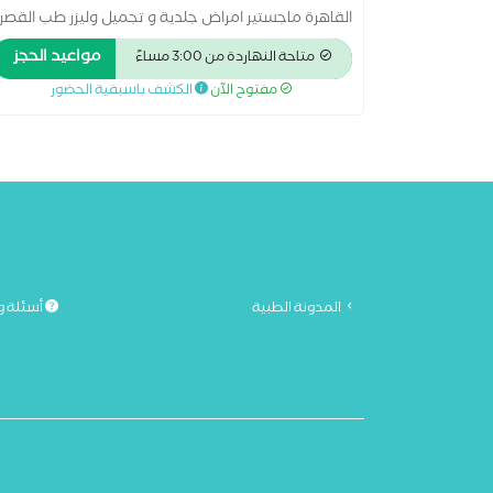
القاهرة ماجستير امراض جلدية و تجميل وليزر طب القصر
العيني جامعة القاهرة عضو الجمعية المصرية للامراض
مواعيد الحجز
متاحة النهاردة من 3:00 مساءً
الجلدية و التجميل دبلومة الليزر المعهد القومى لليزر
مفتوح الآن
الكشف باسبقية الحضور
جامعة القاهرة
المدونة الطبية
أسئلة و