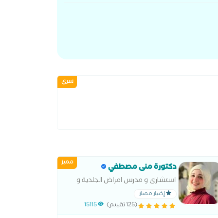
سري
مميز
دكتورة منى مصطفي
استشارى و مدرس امراض الجلدية و
التجميل كلية طب القصر العينى
إختيار ممتاز
(125 تقييم)
15115