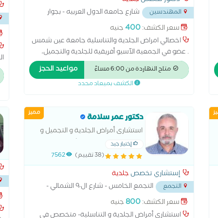
دكتور تخصص
جلدية
والتناسلية
شارع جامعة الدول العربيه - بجوار
المهندسين
مترو جامعة الدول - العجوزه
...
400
سعر الكشف:
جنيه
ابو ا
اخصائي امراض الجلدية والتناسلية جامعة عين شمس
. عضو في الجمعية الآسيو أفريقية للجلدية والتجميل،
ال
عضو في الجمعية المصرية للأمراض الجلدية والتناسلية
مواعيد الحجز
ال
متاح النهاردة من 6:00 مساءً
علاج حالات الصلع الوراثي وزراعة الشعر باحدث طرق
ال
الكشف بميعاد محدد
العلاج .
ال
ز
مميز
دكتور عمر سلامة
استشارى أمراض الجلدية و التجميل و
التناسلية -جامعة عين شمس
إختيار جيد
(38 تقييم)
7562
إستشاري تخصص
جلدية
التجمع الخامس - شارع ال٩٠ الشمالي -
التجمع
الدي
خلف المستشفي الجوي
...
800
سعر الكشف:
جنيه
استشاري أمراض الجلدية و التناسلية- متخصص في