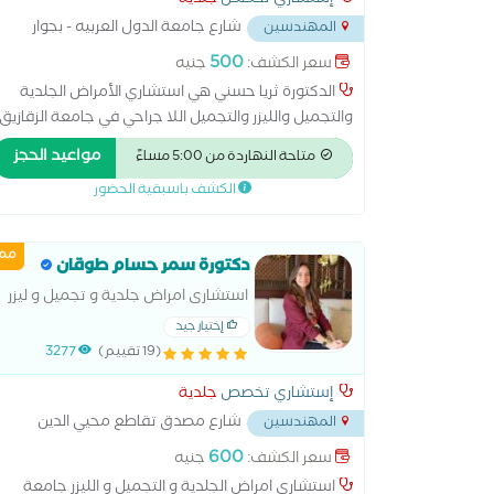
إستشاري تخصص
جلدية
شارع جامعة الدول العربيه - بجوار
المهندسين
محمصة العروبة ومترو جامعة الدول
...
500
سعر الكشف:
جنيه
الدكتورة ثريا حسني هي استشاري الأمراض الجلدية
والتجميل والليزر والتجميل اللا جراحي في جامعة الزقازيق
بخبرة تزيد عن 20 عاما .حيث تقدم خدمات حقن
مواعيد الحجز
متاحة النهاردة من 5:00 مساءً
البوتوكس والفيلر، إبر النضارة، علاج تساقط الشعر،
الكشف باسبقية الحضور
وجلسات العناية بالبشرة.
ممي
دكتورة سمر حسام طوقان
استشارى امراض جلدية و تجميل و ليزر
ماجستير امراض جلدية و تجميل وليزر
إختيار جيد
طب القصر العيني
(19 تقييم)
3277
إستشاري تخصص
جلدية
شارع مصدق تقاطع محيي الدين
المهندسين
ابو العز
...
600
سعر الكشف:
جنيه
استشارى امراض الجلدية و التجميل و الليزر جامعة