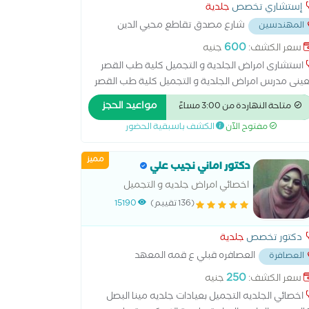
إستشاري تخصص
جلدية
شارع مصدق تقاطع محيي الدين
المهندسين
لعز
...
600
سعر الكشف:
جنيه
استشارى امراض الجلدية و التجميل كلية طب القصر
عينى مدرس امراض الجلدية و التجميل كلية طب القصر
عينى دكتوراة امراض الجلدية و التجميل كلية طب القصر
مواعيد الحجز
متاحة النهاردة من 3:00 مساءً
عينى ماجستير امراض الجلدية و التجميل كلية طب
مفتوح الآن
الكشف باسبقية الحضور
قصر العينى عضو الجمعية المصرية لامراض الجلدية
مميز
دكتور اماني نجيب علي
اخصائي امراض جلديه و التجميل
(136 تقييم)
15190
دكتور تخصص
جلدية
العصافره قبلي ع قمه المعهد
العصافرة
ني قبل المعهد الديني
...
250
سعر الكشف:
جنيه
اخصائي الجلديه التجميل بعيادات جلديه مينا البصل