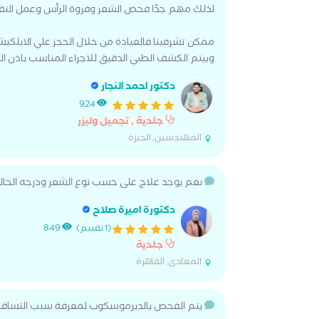
لذلك مهم جدًا فحص الشعر وفروة الرأس وعمل التقيي
ممكن تشرفينا فالعيادة من خلال الحجز علي الابلك
وبيتم الكشف الطبي الدقيق للاجراء المناسب باذن ال
دكتور احمد النجار
924
جلدية , تجميل وليزر
المهندسين, الجيزة
نعم يوجد علاج على حسب نوع الشعر ودرجه الحال
دكتورة اميرة صلاح
(1 تقييم)
849
جلدية
المعادي, القاهرة
يتم الفحص بالديرموسكوب لمعرفة سبب التساقط 