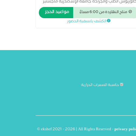
الوريوس الطب والجراحة جامعة الإسكندرية ماجستير
الأمراض الجلدية جامعه المنوفيه خبره اكتر من 14 سنه
مواعيد الحجز
متاح النهاردة من 6:00 مساءً
علاج جميع الامراض الجلديه ازاله السنط والزواءد
الكشف باسبقية الحضور
جلديه جلسات ديرمابن لنضاره البشره حقن ميزوثيرابي
شعر
حاسبة السعرات الحرارية
© ekshef 2021 - 2026 | All Rights Reserved -
privacy poli