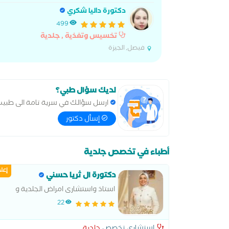
دكتورة داليا شكري
499
تخسيس وتغذية , جلدية
فيصل, الجيزة
لديك سؤال طبي؟
ارسل سؤالك في سرية تامة الى طبي
إسأل دكتور
أطباء في تخصص جلدية
إعل
دكتورة ال ثريا حسني
استاذ واستشارى امراض الجلدية و
التجميل و الليزر بجامعة الزقازيق.
22