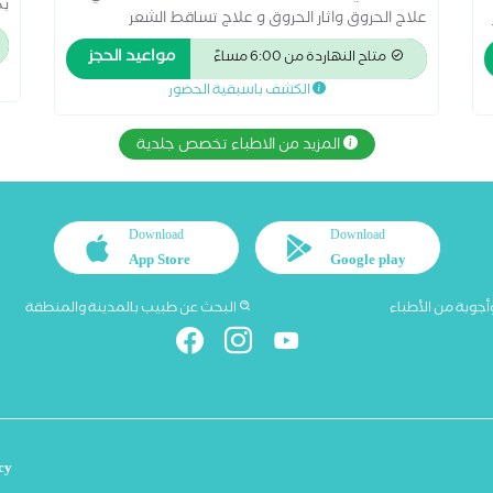
بك
علاج الحروق واثار الحروق و علاج تساقط الشعر
والتقصف وسقوط الشعر و الأكزيما وعلاج حساسية
مواعيد الحجز
ف 
متاح النهاردة من 6:00 مساءً
الجلد - وازالة الزوائد الجلدية بالكى و متخصص فى جميع
ال
الكشف باسبقية الحضور
الخدمات التجميلية الفيلر و البوتكس و البلازما
لل
والميزوثيرابى استشاري الجلدية و التناسلية بمستشفى
المزيد من الاطباء تخصص جلدية
الكهرباء و مستشفى تبارك و مستشفى المواساة
بالجبيل الصناعية بالسعودية
Download
Download
App Store
Google play
أجوبة من الأطباء
البحث عن طبيب بالمدينة والمنطقة
cy