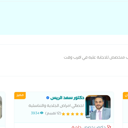
ب متخصص للاجابة عليه في اقرب وقت
ان
مميز
دكتور سعد الريس
اخصائي امراض الجلدية والتناسلية
جامعة عين شمس . عضو في الجمعية
(12 تقييم)
3934
الآسيو أفريقية للجلدية والتجميل، عضو
في الجمعية المصرية للأمراض الجلدية