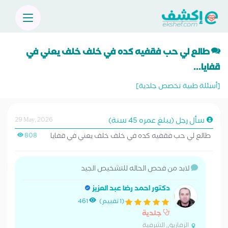
طالع لي حب فقفيه كده في خلف خلف يعني في
قفايا...
[أسئلة طبية تخصص جلدية]
سأل رجل (يبلغ عمره 45 سنة)
29 May, 2026
طالع لي حب فقفيه كده في خلف خلف يعني في قفايا
808
لابد من فحص الحاله للتشخيص الجيد
دكتور احمد رضا عبد العزيز
(1 تقييم)
461
جلدية
الزقازيق, الشرقية