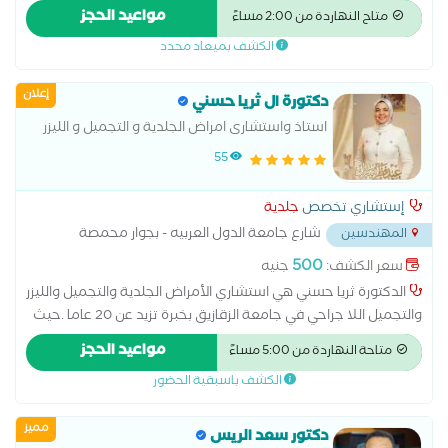
عام في علاج الأمراض الجلدية والتناسلية و الذكورة و تجميل البشرة
مواعيد الحجز
متاح النهاردة من 2:00 مساءً
تجميل البشرة جلسات ليزر حقن بوتكس و فيلر و ميزوثيرابي و سكن
الكشف بميعاد محدد
بوستر و اكسوزوم وجلسات ديرمابن و التقشير علاج الضعف الجنسي
و سرعة القذف و العقم سعر الكشف للمصريين 800 جنية مصري
إعلان
سعر الكشف لغير المصريين 1300 جنية مصري
دكتورة ال ثريا حسني
استاذ واستشارى امراض الجلدية و التجميل و الليزر
بجامعة الزقازيق.
55
إستشاري تخصص
جلدية
شارع جامعة الدول العربيه - بجوار محمصة
المهندسين
العروبة ومترو جامعة الدول
...
500
سعر الكشف:
جنيه
الدكتورة ثريا حسني هي استشاري الأمراض الجلدية والتجميل والليزر
والتجميل اللا جراحي في جامعة الزقازيق بخبرة تزيد عن 20 عاما .حيث
تقدم خدمات حقن البوتوكس والفيلر، إبر النضارة، علاج تساقط الشعر،
مواعيد الحجز
متاحة النهاردة من 5:00 مساءً
وجلسات العناية بالبشرة.
الكشف باسبقية الحضور
مميز
دكتور سعد الريس