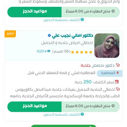
واثار الحروق و علاج تساقط الشعر والتقصف وسقوط الشعر و
الأكزيما وعلاج حساسية الجلد - وازالة الزوائد الجلدية بالكى و
مواعيد الحجز
متاح النهاردة من 6:00 مساءً
متخصص فى جميع الخدمات التجميلية الفيلر و البوتكس و البلازما
الكشف باسبقية الحضور
والميزوثيرابى استشاري الجلدية و التناسلية بمستشفى الكهرباء و
مستشفى تبارك و مستشفى المواساة بالجبيل الصناعية بالسعودية
مميز
دكتور اماني نجيب علي
اخصائي امراض جلديه و التجميل
(136 تقييم)
15204
دكتور تخصص
جلدية
العصافره قبلي ع قمه المعهد الديني قبل
العصافرة
المعهد الديني
...
250
سعر الكشف:
جنيه
اخصائي الجلديه التجميل بعيادات جلديه مينا البصل بكالوريوس
الطب والجراحة جامعة الإسكندرية ماجستير الأمراض الجلدية جامعه
المنوفيه خبره اكتر من 14 سنه ف علاج جميع الامراض الجلديه ازاله
مواعيد الحجز
متاح النهاردة من 6:00 مساءً
السنط والزواءد الجلديه جلسات ديرمابن لنضاره البشره حقن
الكشف باسبقية الحضور
ميزوثيرابي للشعر