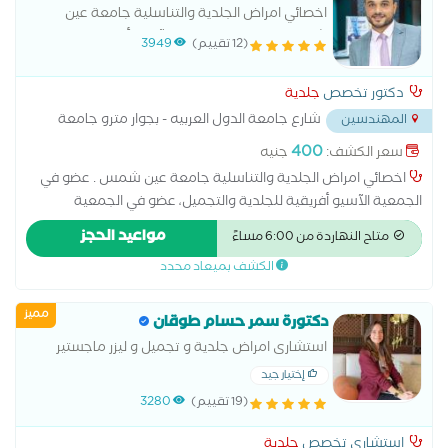
اخصائي امراض الجلدية والتناسلية جامعة عين
شمس . عضو في الجمعية الآسيو أفريقية للجلدية
(12 تقييم)
3949
والتجميل، عضو في الجمعية المصرية للأمراض
الجلدية والتناسلية
دكتور تخصص
جلدية
شارع جامعة الدول العربيه - بجوار مترو جامعة
المهندسين
الدول - العجوزه
...
400
سعر الكشف:
جنيه
اخصائي امراض الجلدية والتناسلية جامعة عين شمس . عضو في
الجمعية الآسيو أفريقية للجلدية والتجميل، عضو في الجمعية
المصرية للأمراض الجلدية والتناسلية علاج حالات الصلع الوراثي وزراعة
مواعيد الحجز
متاح النهاردة من 6:00 مساءً
الشعر باحدث طرق العلاج .
الكشف بميعاد محدد
مميز
دكتورة سمر حسام طوقان
استشارى امراض جلدية و تجميل و ليزر ماجستير
امراض جلدية و تجميل وليزر طب القصر العيني
إختيار جيد
(19 تقييم)
3280
إستشاري تخصص
جلدية