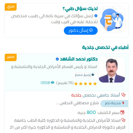
سري
لديك سؤال طبي؟
ارسل سؤالك في سرية تامة الى طبيب متخصص
للاجابة عليه في اقرب وقت
إسأل دكتور
أطباء في تخصص جلدية
مميز
دكتور احمد الشاهد
استاذ و رئيس اقسام الأمراض الجلدية والتناسلية و
الذكورة و تجميل البشرة كلية الطب بنين القاهرة
إختيار ممتاز
جامعة الازهر سعر الكشف للمصريين 800 جنية
(75 تقييم)
13558
مصري سعر الكشف لغير المصريين
أستاذ جامعي تخصص
جلدية
شارع مصطفي النحاس
...
مدينة نصر
800
سعر الكشف:
جنيه
استاذ الأمراض الجلدية والتناسلية و الذكورة كلية الطب جامعة
الازهر دكتوراة الامراض الجلدية و التناسلية و الذكورة خبرة اكتر من 21