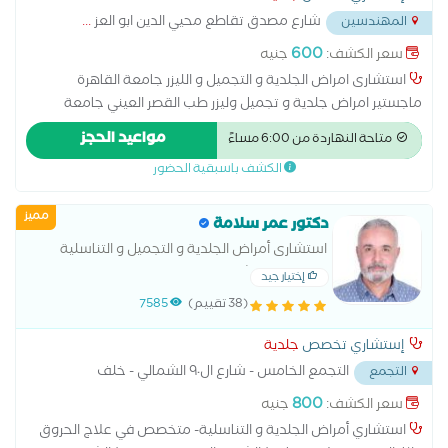
شارع مصدق تقاطع محيي الدين ابو العز
...
المهندسين
600
سعر الكشف:
جنيه
استشارى امراض الجلدية و التجميل و الليزر جامعة القاهرة
ماجستير امراض جلدية و تجميل وليزر طب القصر العيني جامعة
القاهرة عضو الجمعية المصرية للامراض الجلدية و التجميل دبلومة
مواعيد الحجز
متاحة النهاردة من 6:00 مساءً
الليزر المعهد القومى لليزر جامعة القاهرة
الكشف باسبقية الحضور
مميز
دكتور عمر سلامة
استشارى أمراض الجلدية و التجميل و التناسلية
-جامعة عين شمس
إختيار جيد
(38 تقييم)
7585
إستشاري تخصص
جلدية
التجمع الخامس - شارع ال٩٠ الشمالي - خلف
التجمع
المستشفي الجوي
...
800
سعر الكشف:
جنيه
استشاري أمراض الجلدية و التناسلية- متخصص في علاج الحروق