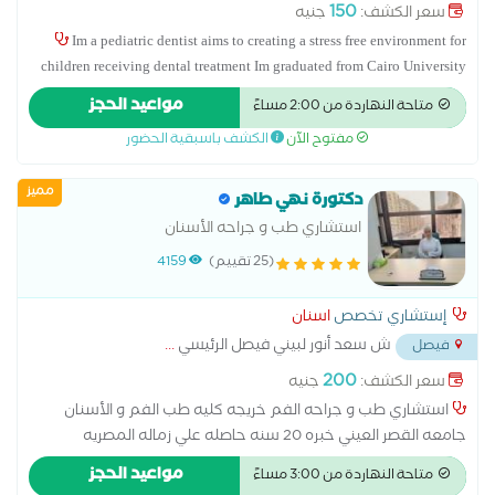
ماركت المدينة
...
150
سعر الكشف:
جنيه
Im a pediatric dentist aims to creating a stress free environment for
children receiving dental treatment Im graduated from Cairo University
since 2022 Nowadays Im a MSc candidate in pediatric dentistry, Cairo
مواعيد الحجز
متاحة النهاردة من 2:00 مساءً
University أخصائي جراحه طب الفم و الاسنان القصر العيني جامعه
مفتوح الآن
الكشف باسبقية الحضور
القاهره أخصائي تركيبات تجميليه و حشوات تجميليه و علاج جذور
مميز
دكتورة نهي طاهر
استشاري طب و جراحه الأسنان
(25 تقييم)
4159
إستشاري تخصص
اسنان
ش سعد أنور لبيني فيصل الرئيسي
...
فيصل
200
سعر الكشف:
جنيه
استشاري طب و جراحه الفم خريجه كليه طب الفم و الأسنان
جامعه القصر العيني خبره 20 سنه حاصله علي زماله المصريه
مكافحه العدوي طبيبه اسنان مستشفي القاهره الجديده و استشاري
مواعيد الحجز
متاحة النهاردة من 3:00 مساءً
مكافحه عدوي طبيبه اسنان مسشتفي ادم الدول طبيبه اسنان