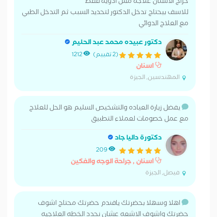
خراج الاسنان علاجه مش ادوية فقط
للاسف بيحتاج تدخل الدكتور لتحديد السبب ثم التدخل الطبي
مع العلاج الدوائي
دكتور عبيده محمد عبد الحليم
(2 تقييم)
1212
اسنان
المهندسين, الجيزة
يفضل زيارة العياده والتشخيص السليم هو الحل للعلاج
مع عمل خصومات لعملاء التطبيق
دكتورة داليا جاد
209
اسنان , جراحة الوجه والفكين
فيصل, الجيزة
اهلا وسهلا بحضرتك يافندم حضرتك محتاج اشوف
حضرتك واشوف الاشعه عشان نحدد الخطه العلاجيه