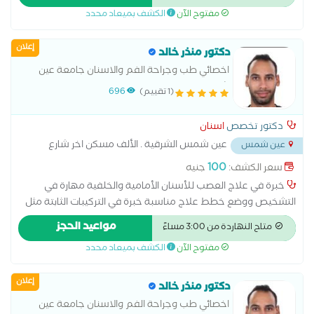
مفتوح الآن
الكشف بميعاد محدد
إعلان
دكتور منذر خالد
اخصائي طب وجراحة الفم والاسنان جامعة عين
شمس
(1 تقييم)
696
دكتور تخصص
اسنان
عين شمس الشرقية . الألف مسكن اخر شارع
عين شمس
البن البرازيلى ١١ ش عبد المحسن الوسيمى تقاطع شارع الانتاج اعلى
100
سعر الكشف:
جنيه
البان المغربى . امام ماركت اولاد محمود
...
خبرة في علاج العصب للأسنان الأمامية والخلفية مهارة في
التشخيص ووضع خطط علاج مناسبة خبرة في التركيبات الثابتة مثل
التيجان والجسور خبرة في التركيبات المتحركة والأطقم الجزئية
مواعيد الحجز
متاح النهاردة من 3:00 مساءً
والكاملة إجراء جميع أنواع الحشوات التجميلية والعلاجية خبرة في
مفتوح الآن
الكشف بميعاد محدد
خلع الأسنان البسيط والجراحي الاهتمام براحة المريض وجودة العلاج
خبرة في طب أسنان الأطفال والتعامل مع الأطفال تقديم رعاية
إعلان
وقائية وعلاجية عالية الجودة تطوير مستمر للمهارات ومواكبة
دكتور منذر خالد
التقنيات الحديثة
اخصائي طب وجراحة الفم والاسنان جامعة عين