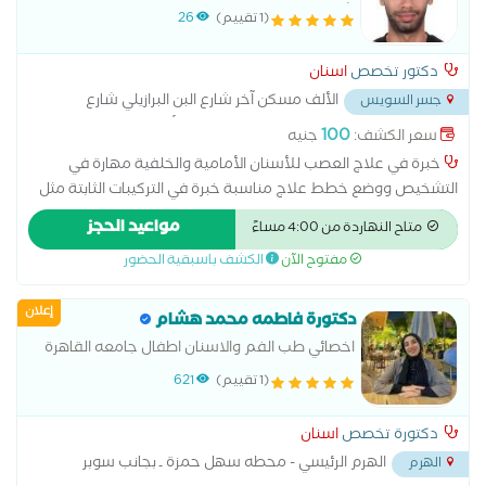
شمس
(1 تقييم)
26
دكتور تخصص
اسنان
الألف مسكن آخر شارع البن البرازيلي شارع
جسر السويس
عبدالمحسن المسيمي تقاطع شارع الإنتاج اعلي ألبان المغربي
...
100
سعر الكشف:
جنيه
خبرة في علاج العصب للأسنان الأمامية والخلفية مهارة في
التشخيص ووضع خطط علاج مناسبة خبرة في التركيبات الثابتة مثل
التيجان والجسور خبرة في التركيبات المتحركة والأطقم الجزئية
مواعيد الحجز
متاح النهاردة من 4:00 مساءً
والكاملة إجراء جميع أنواع الحشوات التجميلية والعلاجية خبرة في
مفتوح الآن
الكشف باسبقية الحضور
خلع الأسنان البسيط والجراحي الاهتمام براحة المريض وجودة العلاج
خبرة في طب أسنان الأطفال والتعامل مع الأطفال تقديم رعاية
إعلان
وقائية وعلاجية عالية الجودة تطوير مستمر للمهارات ومواكبة
دكتورة فاطمه محمد هشام
التقنيات الحديثة
اخصائي طب الفم والاسنان اطفال جامعه القاهرة
(1 تقييم)
621
دكتورة تخصص
اسنان
الهرم الرئيسي - محطه سهل حمزة ـ بجانب سوبر
الهرم