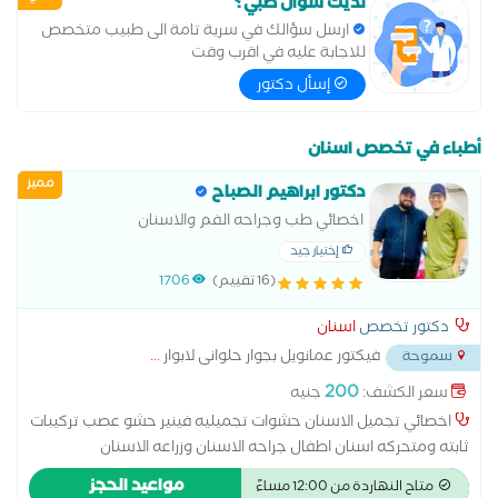
لديك سؤال طبي؟
ارسل سؤالك في سرية تامة الى طبيب متخصص
للاجابة عليه في اقرب وقت
إسأل دكتور
أطباء في تخصص اسنان
مميز
دكتور ابراهيم الصباح
اخصائي طب وجراحه الفم والاسنان
إختيار جيد
(16 تقييم)
1706
دكتور تخصص
اسنان
فيكتور عمانويل بجوار حلوانى لابوار
...
سموحة
200
سعر الكشف:
جنيه
اخصائي تجميل الاسنان حشوات تجميليه فينير حشو عصب تركيبات
ثابته ومتحركه اسنان اطفال جراحه الاسنان وزراعه الاسنان
مواعيد الحجز
متاح النهاردة من 12:00 مساءً