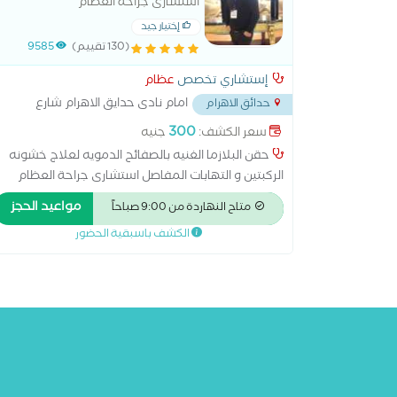
استشارى جراحة العظام
إختيار جيد
(130 تقييم)
9585
إستشاري تخصص
عظام
امام نادى حدايق الاهرام شارع
حدائق الاهرام
العوضى
...
300
سعر الكشف:
جنيه
حقن البلازما الغنيه بالصفائح الدمويه لعلاج خشونه
الركبتين و التهابات المفاصل استشارى جراحة العظام
والمفاصل و إصابات الملاعب حقن البلازما ، حقن السائل
مواعيد الحجز
متاح النهاردة من 9:00 صباحاً
الغضروفى لعلاج اآلام المفاصل ، خشونه الركبتين ، حقن
الكشف باسبقية الحضور
العمود الفقرى ، حقن مفصل الكتف ، حقن الفقرات و
التردد الحرارى فى حاله الغضروف استقبال حالات الكسور
و طوارئ العظام و إصابات الملاعب 24 ساعه اجراء
عمليات المناظير و المفاصل