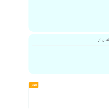
تين أم لا
سري