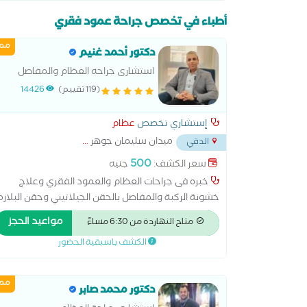
أطباء في تخصص جراحة عمود فقري
ممي
دكتور أحمد غنيم
استشارى جراحه العظام والمفاصل
والعمود الفقرى
(119 تقييم)
14426
إستشاري تخصص
عظام
ميدان سليمان جوهر
...
الدقي
500
سعر الكشف:
جنيه
خبره فى جراحات العظام والعمود الفقري وعلاج
خشونة الركبة والمفاصل بالحقن الجيلاتيني وحقن البلازم
والتردد الحرارى وعلاج اصابات الملاعب دكتوراه جراحه
مواعيد الحجز
متاح النهاردة من 6:30 مساءً
العظام والعمود الفقرى الزماله المصريه لجراحة العظام
الكشف باسبقية الحضور
زميل الكليه الملكيه للجراحين
ممي
دكتور محمد صابر