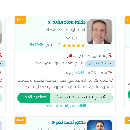
ز
مميز
دكتور عماد سليم
استشارى جراحة العظام
والعمودالفقرى
إختيار جيد
(112 تقييم)
5430
إستشاري تخصص
عظام
شارع جامعة الدول العربية اول
المهندسين
عمارة بعد سور نادى الزمالك
...
ابو ا
700
سعر الكشف:
جنيه
خبرة اكثر من 26 عام فى مجال جراحة العظام والعمود
ا
الفقرى علاج حالات الانزلاق الغضروفى تحفظى بدون
كل
جراحة علاج حالات خشونة الركبة تحفظى و حقن بلازما و
ال
مواعيد الحجز
متاح النهاردة من 7:00 مساءً
زيت و تبديل مفصل الركبة والفخد علاج حالات الكسور
ال
الكشف باسبقية الحضور
تحفظى و جراحى مناظير الركبة
طب
لج
ز
مميز
دكتور أحمد نصر