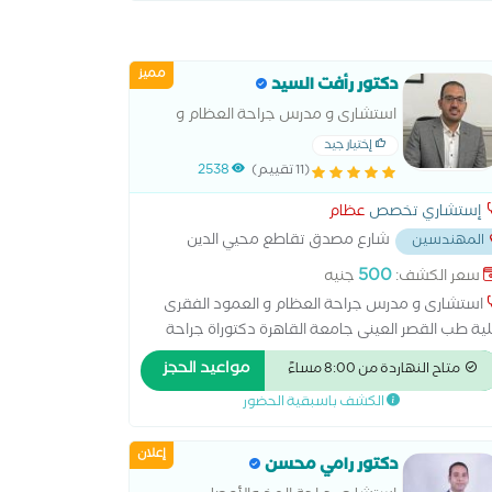
مميز
دكتور رأفت السيد
استشارى و مدرس جراحة العظام و
العمود الفقرى كلية طب القصر العينى
إختيار جيد
جامعة القاهرة
(11 تقييم)
2538
إستشاري تخصص
عظام
شارع مصدق تقاطع محيي الدين
المهندسين
لعز
...
500
سعر الكشف:
جنيه
استشارى و مدرس جراحة العظام و العمود الفقرى
ية طب القصر العينى جامعة القاهرة دكتوراة جراحة
عظام و العمود الفقرى كلية طب القصر العينى جامعة
مواعيد الحجز
متاح النهاردة من 8:00 مساءً
قاهرة ماجستير جراحة العظام و العمود الفقرى كلية
الكشف باسبقية الحضور
 القصر العينى جامعة القاهرة عضو الجمعية المصرية
راحه العظام و العمود الفقرى
إعلان
دكتور رامي محسن