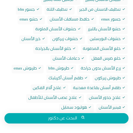
تبييض الاسنان بالليزر
تجميل اللثة بالليزر
تنظيف الاسنان من الجير
تنظيف اللثة
جسور bfm
جسور emax
حافظ مسافات الأسنان
حشو emax
حشو الأسنان بالليزر
حشوات الأسنان الملونة
حشوات البورسلين
حشوات زيركون
خرز الأسنان
خلع الأسنان المدفونة
خلع الأسنان بالجراحة
خلع ضرس العقل
دعامات الأسنان
زرع الأسنان بدون جراحة
طربوش bfm
طربوش emax
طربوش زيركون
طقم أسنان أكريليك
طقم أسنان بقاعدة معدنية
علاج آلام الفكين
علاج جذور الأسنان
علاج عصب الأسنان للأطفال
فينير الأسنان
هوليود سمايل
البحث عن دكتور