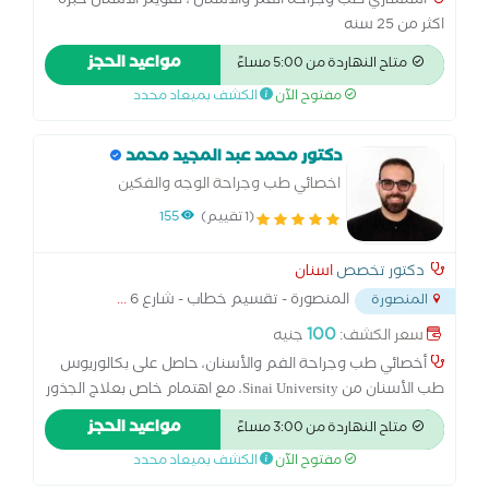
استشاري طب وجراحه الفم والاسنان ، تقويم الاسنان خبره
اكثر من 25 سنه
مواعيد الحجز
متاح النهاردة من 5:00 مساءً
مفتوح الآن
الكشف بميعاد محدد
دكتور محمد عبد المجيد محمد
اخصائي طب وجراحة الوجه والفكين
(1 تقييم)
155
دكتور تخصص
اسنان
المنصورة - تقسيم خطاب - شارع 6
...
المنصورة
100
سعر الكشف:
جنيه
أخصائي طب وجراحة الفم والأسنان، حاصل على بكالوريوس
طب الأسنان من Sinai University، مع اهتمام خاص بعلاج الجذور
وتجميل الأسنان والتقويم. حصلت على دورة متخصصة في
مواعيد الحجز
متاح النهاردة من 3:00 مساءً
علاج جذور الأسنان من MDS Online Academy عام 2024،
مفتوح الآن
الكشف بميعاد محدد
وأسعى دائمًا لتطوير مهاراتي ومتابعة أحدث التقنيات في مجال