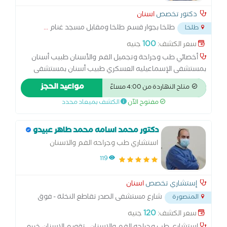
دكتور تخصص
اسنان
طلخا بجوار قسم طلخا ومقابل مسجد غنام
...
طلخا
100
سعر الكشف:
جنيه
أخصائي طب وجراحة وتجميل الفم والأسنان طبيب أسنان
بمستشفى الإسماعيليه العسكري طبيب أسنان بمستشفى
نبروه المركزي خبره 8 سنوات في جميع معالجات الأسنان الفرع
مواعيد الحجز
متاح النهاردة من 4:00 مساءً
التاني لعيادة د عصام عدلي متميزون في تركيبات الأسنان
مفتوح الآن
الكشف بميعاد محدد
التجميليه والحشوات التجميليه والمعالجات
دكتور محمد اسامه محمد طاهر عبيدو
استشاري طب وجراحه الفم والاسنان
119
إستشاري تخصص
اسنان
شارع مستشفى الصدر تقاطع النخلة - فوق
المنصورة
صيدليه د مسعد
...
120
سعر الكشف:
جنيه