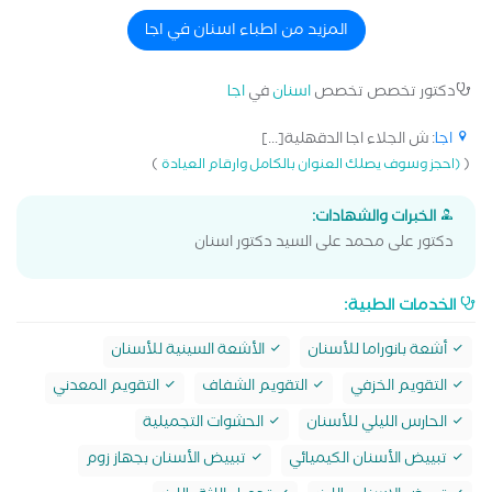
طب الأسنان. أقدم خدمات علاج التسوس، حشو العصب،
التركيبات التجميلية، تنظيف وتبييض الأسنان، بالإضافة إلى
المزيد من اطباء اسنان في اجا
التقويم المعدني والشفاف، مع الحرص على توفير تجربة مريحة
وآمنة لكل مريض باستخدام أحدث الأجهزة والأساليب الحديثة
دكتور تخصص تخصص
اسنان
في
اجا
داخل العيادة.
اجا
: ش الجلاء اجا الدقهلية[...]
)
(
(احجز وسوف يصلك العنوان بالكامل وارقام العيادة
الخبرات والشهادات:
دكتور على محمد على السيد دكتور اسنان
الخدمات الطبية:
أشعة بانوراما للأسنان
الأشعة السينية للأسنان
التقويم الخزفي
التقويم الشفاف
التقويم المعدني
الحارس الليلي للأسنان
الحشوات التجميلية
تبييض الأسنان الكيميائي
تبييض الأسنان بجهاز زوم