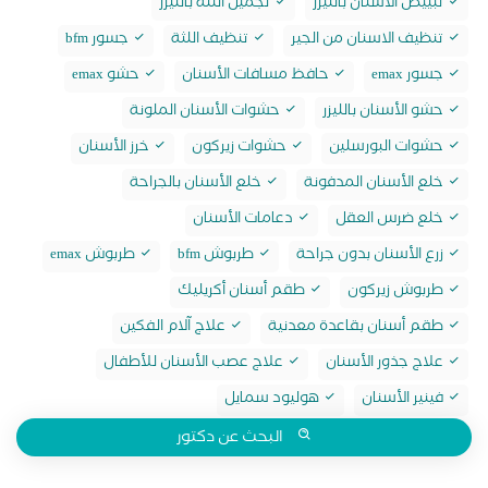
تبييض الاسنان بالليزر
تجميل اللثة بالليزر
تنظيف الاسنان من الجير
تنظيف اللثة
جسور bfm
جسور emax
حافظ مسافات الأسنان
حشو emax
حشو الأسنان بالليزر
حشوات الأسنان الملونة
حشوات البورسلين
حشوات زيركون
خرز الأسنان
خلع الأسنان المدفونة
خلع الأسنان بالجراحة
خلع ضرس العقل
دعامات الأسنان
زرع الأسنان بدون جراحة
طربوش bfm
طربوش emax
طربوش زيركون
طقم أسنان أكريليك
طقم أسنان بقاعدة معدنية
علاج آلام الفكين
علاج جذور الأسنان
علاج عصب الأسنان للأطفال
فينير الأسنان
هوليود سمايل
البحث عن دكتور