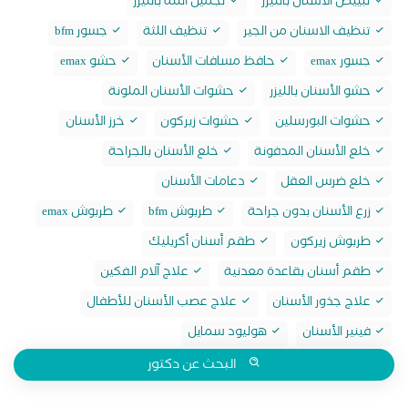
تبييض الاسنان بالليزر
تجميل اللثة بالليزر
تنظيف الاسنان من الجير
تنظيف اللثة
جسور bfm
جسور emax
حافظ مسافات الأسنان
حشو emax
حشو الأسنان بالليزر
حشوات الأسنان الملونة
حشوات البورسلين
حشوات زيركون
خرز الأسنان
خلع الأسنان المدفونة
خلع الأسنان بالجراحة
خلع ضرس العقل
دعامات الأسنان
زرع الأسنان بدون جراحة
طربوش bfm
طربوش emax
طربوش زيركون
طقم أسنان أكريليك
طقم أسنان بقاعدة معدنية
علاج آلام الفكين
علاج جذور الأسنان
علاج عصب الأسنان للأطفال
فينير الأسنان
هوليود سمايل
البحث عن دكتور