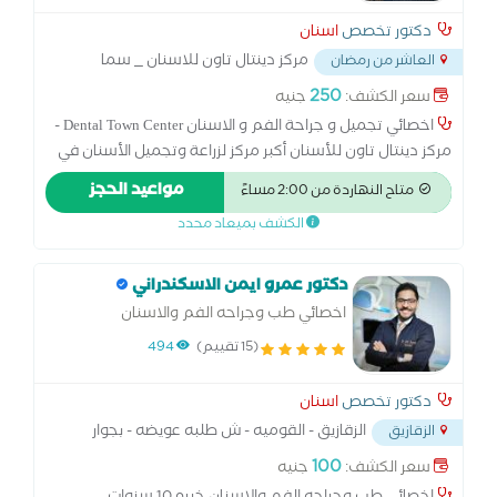
دكتور تخصص
اسنان
مركز دينتال تاون للاسنان _ سما
العاشر من رمضان
مول _ الاردنيه _امام البنك العربي الافريقي
...
250
سعر الكشف:
جنيه
اخصائي تجميل و جراحة الفم و الاسنان Dental Town Center -
مركز دينتال تاون للأسنان أكبر مركز لزراعة وتجميل الأسنان في
العاشر من رمضان أكبر فريق طبي متخصص في جميع فروع طب
مواعيد الحجز
متاح النهاردة من 2:00 مساءً
الأسنان عيادة مجهزة بالكامل لطب أسنان الأطفال فريق طبي
الكشف بميعاد محدد
مساعد مدرب على أعلى مستوى دقة - خبرة - التزام العاشر من
رمضان - الأردنية - سما مول أمام البنك العربي الأفريقي.
دكتور عمرو ايمن الاسكندراني
اخصائي طب وجراحه الفم والاسنان
(15 تقييم)
494
دكتور تخصص
اسنان
الزقازيق - القوميه - ش طلبه عويضه - بجوار
الزقازيق
توته للايس كريم
...
100
سعر الكشف:
جنيه