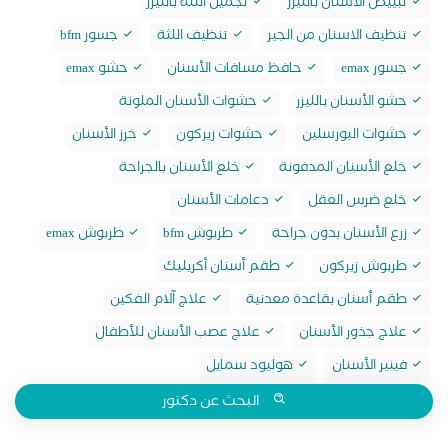
تبييض الاسنان بالليزر
تجميل اللثة بالليزر
تنظيف الاسنان من الجير
تنظيف اللثة
جسور bfm
جسور emax
حافظ مسافات الأسنان
حشو emax
حشو الأسنان بالليزر
حشوات الأسنان الملونة
حشوات البورسلين
حشوات زيركون
خرز الأسنان
خلع الأسنان المدفونة
خلع الأسنان بالجراحة
خلع ضرس العقل
دعامات الأسنان
زرع الأسنان بدون جراحة
طربوش bfm
طربوش emax
طربوش زيركون
طقم أسنان أكريليك
طقم أسنان بقاعدة معدنية
علاج آلام الفكين
علاج جذور الأسنان
علاج عصب الأسنان للأطفال
فينير الأسنان
هوليود سمايل
البحث عن دكتور