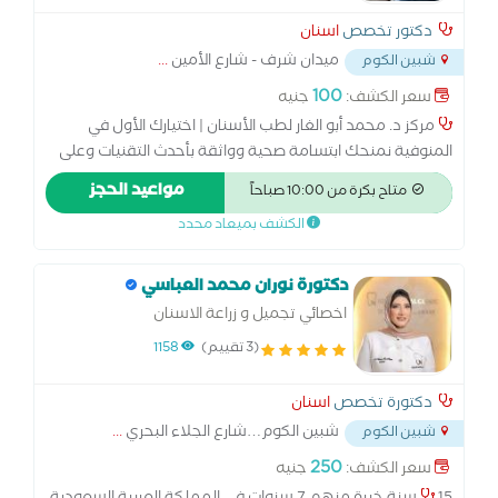
دكتور تخصص
اسنان
ميدان شرف - شارع الأمين
...
شبين الكوم
100
سعر الكشف:
جنيه
مركز د. محمد أبو الغار لطب الأسنان | اختيارك الأول في
المنوفية نمنحك ابتسامة صحية وواثقة بأحدث التقنيات وعلى
أيدي نخبة من الأطباء، مع تشخيص دقيق واهتمام براحة كل
مواعيد الحجز
متاح بكرة من 10:00 صباحاً
مريض. زراعة الأسنان | تقويم | تجميل | علاج العصب | التركيبات
الكشف بميعاد محدد
| طب أسنان الأطفال
دكتورة نوران محمد العباسي
اخصائي تجميل و زراعة الاسنان
(3 تقييم)
1158
دكتورة تخصص
اسنان
شبين الكوم…شارع الجلاء البحري
...
شبين الكوم
250
سعر الكشف:
جنيه