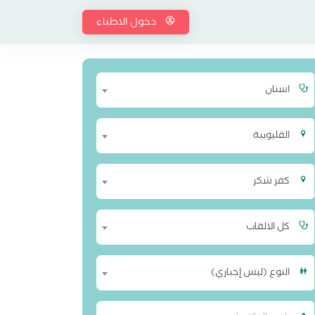
دخول الاطباء
اسنان
القليوبية
كفر شكر
كل الالقاب
النوع (ليس إجباري)