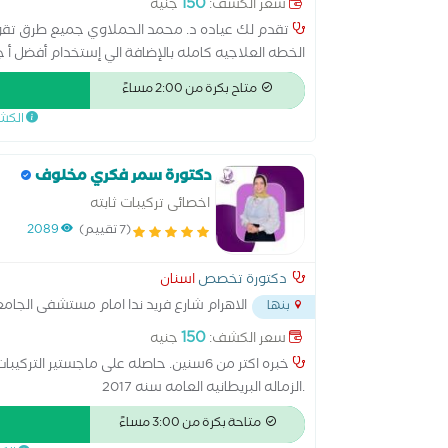
150
سعر الكشف:
جنيه
تقدم لك عياده د. محمد الحملاوي جميع طرق تقو
الخطه العلاجيه كامله بالإضافة الي إستخدام أفضل أ ج
لتقويم الاسنان كليه الجراحين الملكيه ب إنجلترا بال
متاح بكرة من 2:00 مساءً
الكش
دكتورة سمر فكري مخلوف
اخصائى تركيبات ثابته
(7 تقييم)
2089
دكتورة تخصص
اسنان
الاهرام شارع فريد ندا امام مستشفى الجام
بنها
150
سعر الكشف:
جنيه
خبره اكتر من 6سنين. حاصله على ماجستير 
.الزماله البريطانيه العامه سنه 2017
متاحة بكرة من 3:00 مساءً