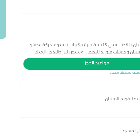
زمالة بريطانيه فى تقويم الاسنان طب وجراحة الاسنان بالقصر العينى 15 سنة خبرة تركيبات ثابته ومتحركة وحشو
سنان وجلسات فلوريد للاطفال وتبييض ليزر والتدخل المبكر
مواعيد الحجز
شف بميعاد محدد
نيه لتقويم الاسنان
قابل لمسجد
...