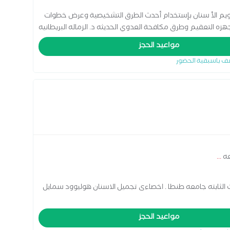
يم الأ سنان بإستخدام أحدث الطرق التشخيصية وعرض خطوات
هزه التعقيم وطرق مكافحة العدوي الحديثه د. الزماله البريطانيه
اضافه الي فريق طبي متخصص في تجميل و زراعه الاسنان
مواعيد الحجز
ف باسبقية الحضور
عه
...
التركيبات الثابته جامعه طنطا . اخصاءى تجميل الاسنان هوليوود سمايل
مواعيد الحجز