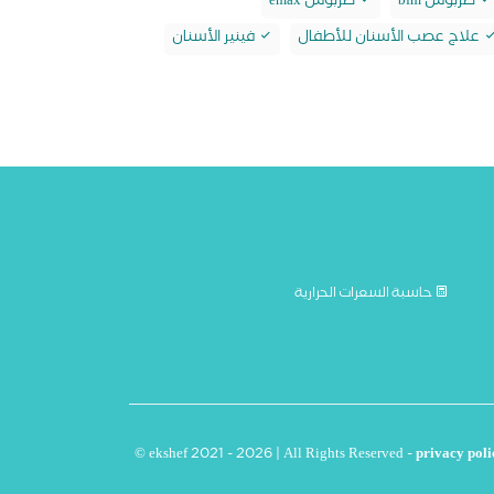
طربوش bfm
طربوش emax
علاج عصب الأسنان للأطفال
فينير الأسنان
حاسبة السعرات الحرارية
© ekshef 2021 - 2026 | All Rights Reserved -
privacy poli