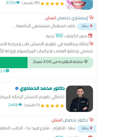
الاسنان بالقصر العينى
(39 تقييم)
6724
إستشاري تخصص
اسنان
خلف استقبال مستشفى الجامعة
...
بنها
150
سعر الكشف:
جنيه
تجميلى وحشو العصب وتركيبات الزيركينيوم وزراعة الأ
لعلاج تقدم وتأخر الفكين بالتقويم
متاحة النهاردة من 3:00 مساءً
الك
دكتور محمد الحملاوي
اخصائي تقويم الاسنان الزماله البريطا
(11 تقييم)
2468
دكتور تخصص
اسنان
بنها - الاهرام - شارع فريد ندا - الجانب الم
بنها