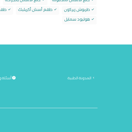
خلع الأسنان المدفونة
خلع الأسنان بالجراحة
طربوش زيركون
طقم أسنان أكريليك
طقم 
هوليود سمايل
المدونة الطبية
أسئلة و