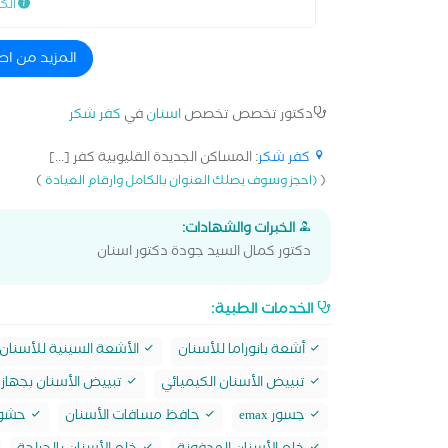
الك
المزيد من اط
دكتور تخصص تخصص
اسنان
في
كفر شكر
كفر شكر
: المساكن الجديدة القليوبية كفر [...]
)
(
(احجز وسوف يصلك العنوان بالكامل وارقام العيادة
الخبرات والشهادات:
دكتور كمال السيد جودة دكتور اسنان
الخدمات الطبية:
أشعة بانوراما للأسنان
الأشعة السينية للأسنان
تبييض الأسنان الكيميائي
تبييض الأسنان بجهاز 
جسور emax
حافظ مسافات الأسنان
حشو max