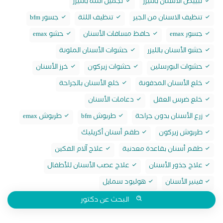
تبييض الاسنان بالليزر
تجميل اللثة بالليزر
تنظيف الاسنان من الجير
تنظيف اللثة
جسور bfm
جسور emax
حافظ مسافات الأسنان
حشو emax
حشو الأسنان بالليزر
حشوات الأسنان الملونة
حشوات البورسلين
حشوات زيركون
خرز الأسنان
خلع الأسنان المدفونة
خلع الأسنان بالجراحة
خلع ضرس العقل
دعامات الأسنان
زرع الأسنان بدون جراحة
طربوش bfm
طربوش emax
طربوش زيركون
طقم أسنان أكريليك
طقم أسنان بقاعدة معدنية
علاج آلام الفكين
علاج جذور الأسنان
علاج عصب الأسنان للأطفال
فينير الأسنان
هوليود سمايل
البحث عن دكتور