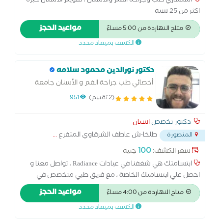
استشاري طب وجراحه الفم والاسنان ، تقويم الاسنان خبره
اكثر من 25 سنه
مواعيد الحجز
متاح النهاردة من 5:00 مساءً
الكشف بميعاد محدد
دكتور نورالدين محمود سلامه
أخصائي طب جراحة الفم و الأسنان جامعة
المنصورة
(2 تقييم)
951
دكتور تخصص
اسنان
طلخا-ش عاطف الشرقاوي المتفرع
...
المنصورة
100
سعر الكشف:
جنيه
ابتسامتك هي شغفنا في عيادات Radiance ، تواصل معنا و
احصل علي ابتسامتك الخاصة ، مع فريق طبي متخصص في
جميع فروع طب الفم و الأسنان في عيادات Radiance يتم
مواعيد الحجز
متاح النهاردة من 4:00 مساءً
استخدام أحدث الوسائل العلاجية في طب الأسنان بأفضل جودة
الكشف بميعاد محدد
و أسعار تناسب الجميع