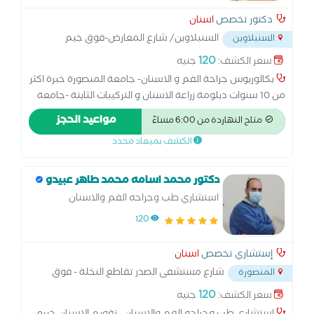
دكتور تخصص
اسنان
السنبلاوين/ شارع المعارض-فوق جيم
السنبلاوين
ابوفندي الجديد بعد مطعم تشيكن فاكتور
...
120
سعر الكشف:
جنيه
بكالوريوس جراحة الفم و الاسنان- جامعة المنصورة خبرة اكثر
من 10 سنوات دبلومة زراعة الاسنان و التركيبات الثابتة -جامعة
القاهرة عضو الجمعية الامريكية لتجميل و تقويم الاسنان عصو
مواعيد الحجز
متاح النهاردة من 6:00 مساءً
الجمعية المصرية لزراعة الاسنان كورس الحشو التجميلي بالليزر
الكشف بميعاد محدد
كورس علاج عصب الاسنان و الجذور عضو الجمعية المصرية
للتعليم الطبي المستمر ماجيستير طب اسنان الاطفال (طبيبة
خاصة للاطفال)
دكتور محمد اسامه محمد طاهر عبيدو
استشاري طب وجراحه الفم والاسنان
120
إستشاري تخصص
اسنان
شارع مستشفى الصدر تقاطع النخلة - فوق
المنصورة
صيدليه د مسعد
...
120
سعر الكشف:
جنيه