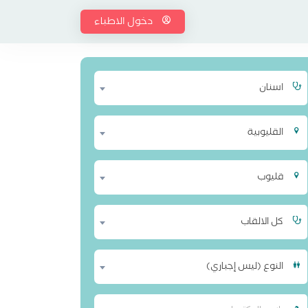
دخول الاطباء
اسنان
القليوبية
قليوب
كل الالقاب
النوع (ليس إجباري)