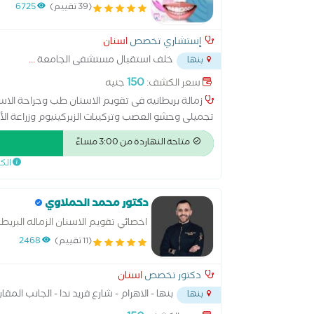
الاسنان بالقصر العينى
(39 تقييم)
6725
إستشاري تخصص
اسنان
خلف استقبال مستشفى الجامعة
...
بنها
150
سعر الكشف:
جنيه
تجميلى وحشو العصب وتركيبات الزيركينيوم وزراعة الأ
لعلاج تقدم وتأخر الفكين بالتقويم
متاحة النهاردة من 3:00 مساءً
الك
دكتور محمد الحملاوي
اخصائي تقويم الاسنان الزماله البريطا
(11 تقييم)
2468
دكتور تخصص
اسنان
بنها - الاهرام - شارع فريد ندا - الجانب الم
بنها