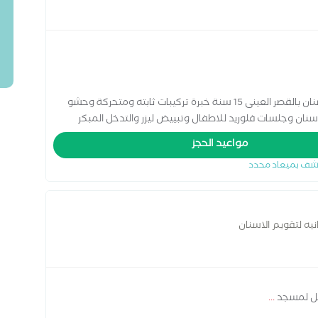
زمالة بريطانيه فى تقويم الاسنان طب وجراحة الاسنان بالقصر العينى 15 سنة خبرة تركيبات ثابته ومتحركة وحشو
سنان وجلسات فلوريد للاطفال وتبييض ليزر والتدخل المبكر
مواعيد الحجز
شف بميعاد محدد
نيه لتقويم الاسنان
قابل لمسجد
...