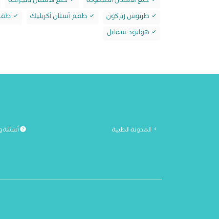
خلع الأسنان المدفونة
خلع الأسنان بالجراحة
طربوش زيركون
طقم أسنان أكريليك
طقم 
هوليود سمايل
المدونة الطبية
أسئلة و