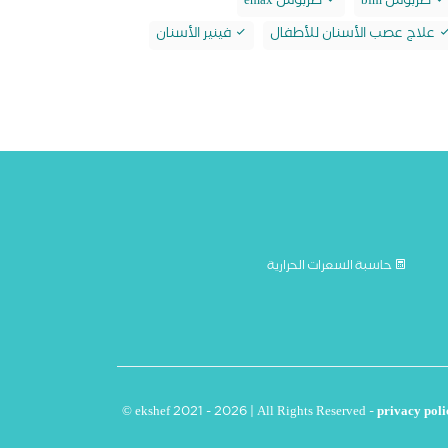
طربوش bfm
طربوش emax
علاج عصب الأسنان للأطفال
فينير الأسنان
حاسبة السعرات الحرارية
© ekshef 2021 - 2026 | All Rights Reserved -
privacy poli