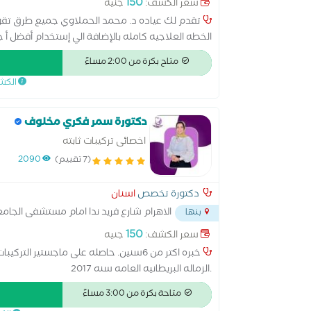
150
سعر الكشف:
جنيه
تقدم لك عياده د. محمد الحملاوي جميع طرق تقو
الخطه العلاجيه كامله بالإضافة الي إستخدام أفضل أ ج
لتقويم الاسنان كليه الجراحين الملكيه ب إنجلترا بال
متاح بكرة من 2:00 مساءً
الكش
دكتورة سمر فكري مخلوف
اخصائى تركيبات ثابته
(7 تقييم)
2090
دكتورة تخصص
اسنان
الاهرام شارع فريد ندا امام مستشفى الجام
بنها
150
سعر الكشف:
جنيه
خبره اكتر من 6سنين. حاصله على ماجستير 
.الزماله البريطانيه العامه سنه 2017
متاحة بكرة من 3:00 مساءً