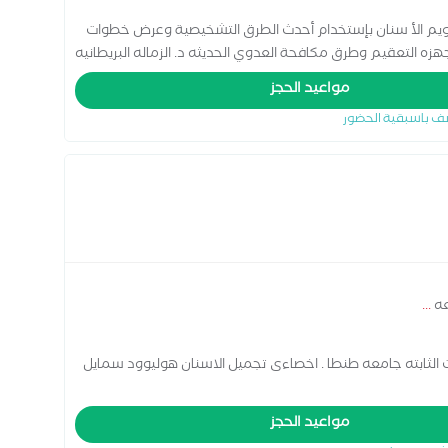
يم الأ سنان بإستخدام أحدث الطرق التشخيصية وعرض خطوات
هزه التعقيم وطرق مكافحة العدوي الحديثه د. الزماله البريطانيه
اضافه الي فريق طبي متخصص في تجميل و زراعه الاسنان
مواعيد الحجز
ف باسبقية الحضور
عه
...
التركيبات الثابته جامعه طنطا . اخصاءى تجميل الاسنان هوليوود سمايل
مواعيد الحجز