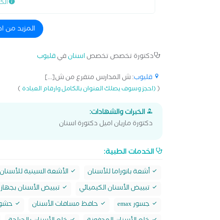
الك
المزيد من ا
دكتورة تخصص تخصص
اسنان
في
قليوب
قليوب
: ش المدارس متفرع من ش[...]
)
(
(احجز وسوف يصلك العنوان بالكامل وارقام العيادة
الخبرات والشهادات:
دكتورة ماريان اميل دكتورة اسنان
الخدمات الطبية:
أشعة بانوراما للأسنان
الأشعة السينية للأسنان
تبييض الأسنان الكيميائي
تبييض الأسنان بجهاز 
جسور emax
حافظ مسافات الأسنان
حشو max