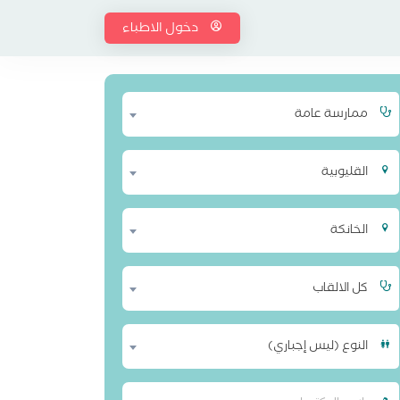
دخول الاطباء
ممارسة عامة
القليوبية
الخانكة
كل الالقاب
النوع (ليس إجباري)