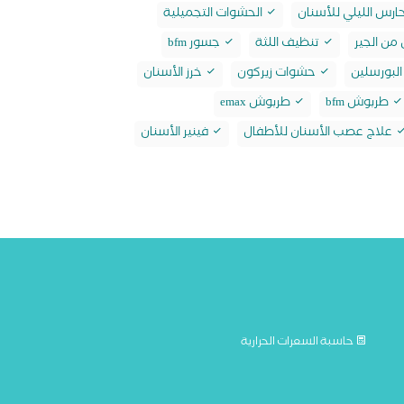
ارس الليلي للأسنان
الحشوات التجميلية
من الجير
تنظيف اللثة
جسور bfm
لبورسلين
حشوات زيركون
خرز الأسنان
طربوش bfm
طربوش emax
علاج عصب الأسنان للأطفال
فينير الأسنان
حاسبة السعرات الحرارية