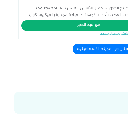
 الجذور. • تجميل الأسنان، الفينيرز (ابتسامة هوليود)،
لاجات العصب بأحدث الأجهزة. • العيادة مجهزة بالميكروسكوب
 بروتوكولات التعقيم ومكافحة العدوى المعتمدة من منظمة
مواعيد الحجز
شف بميعاد محدد
سنان في مدينة الاسماعيلية