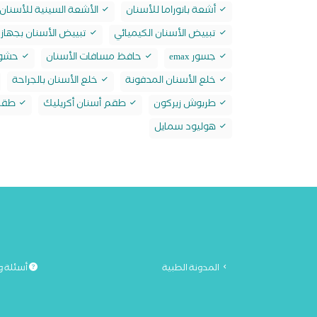
أشعة بانوراما للأسنان
الأشعة السينية للأسنان
تبييض الأسنان الكيميائي
تبييض الأسنان بجهاز 
جسور emax
حافظ مسافات الأسنان
حشو max
خلع الأسنان المدفونة
خلع الأسنان بالجراحة
طربوش زيركون
طقم أسنان أكريليك
طقم 
هوليود سمايل
المدونة الطبية
أسئلة و