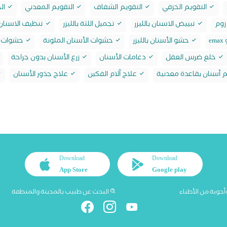
التقويم الخزفي
التقويم الشفاف
التقويم المعدني
الح
زوم
تبييض الاسنان بالليزر
تجميل اللثة بالليزر
تنظيف الاسنان 
e
حشو الأسنان بالليزر
حشوات الأسنان الملونة
حشوات ا
خلع ضرس العقل
دعامات الأسنان
زرع الأسنان بدون جراحة
أسنان بقاعدة معدنية
علاج آلام الفكين
علاج جذور الأسنان
Download
Download
App Store
Google play
أجوبة من الأطباء
البحث عن طبيب بالمدينة والمنطقة