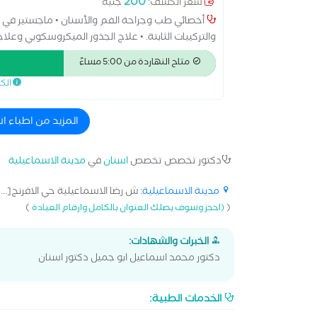
200
سعر الكشف:
جنيه
أخصائي طب وجراحة الفم والأسنان • ماجستير في علاج
والتركيبات الثابتة. • علاج الجذور الميكروسكوبي وع
والأشعة الرقمية الحديثة لضمان أعلى دقة. • تطبيق
متاح النهاردة من 5:00 مساءً
الصحة العالمية (WHO).
الك
المزيد من اطباء ا
دكتور تخصص تخصص
اسنان
في
مدينة الاسماعيلية
مدينة الاسماعيلية
: ش رضا الاسماعيلية حي الافرنج[...]
)
(
(احجز وسوف يصلك العنوان بالكامل وارقام العيادة
الخبرات والشهادات:
دكتور محمد اسماعيل ابو جميل دكتور اسنان
الخدمات الطبية: