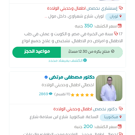
إستشاري تخصص
اطفال وحديثي الولادة
لوران، شارع شعراوي، داخل مول
...
لوران
350
سعر الكشف:
جنيه
17 سنة من الخبرة في مصر، و الكويت و عمان، في طب
الاطفال و امراض دم الاطفال، تشخيص و علاج جميع انواع
الانيميا و امراض الصفائح الدموبة و نقص المناعة و سبولة الدم
مواعيد الحجز
متاح بكرة من 12:30 مساءً
و الامراض الوراثية و حمي البحر الابيض و التطعيمات بكافة
الكشف بميعاد محدد
انواعها. ماجيستير اطفال و امراض دم اطفال، جامعة
الاسكندرية
دكتور مصطفى مرتضى
اخصائي اطفال وحديثي الولادة
(11 تقييم)
2869
دكتور تخصص
اطفال وحديثي الولادة
الساعة. فيكتوريا. شارع ابن سلامة شارع
فيكتوريا
شركة البلاستيك مدينة المستقبل
...
200
سعر الكشف:
جنيه