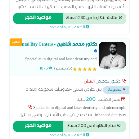
بكالريوس طب وجراحة الفم والأسنان ، أخصائية في (تجميل
الأسنان بحشوات الليزر - حشو العصب - التركيبات الثابته - حشو
الأطفال ، حاصلة على كورسات في حشوات الليزر و تجميل
مواعيد الحجز
متاحة النهاردة من 12:30 مساءً
الأسنان - حاصلة على دبلوم إدارة المستشفيات ( أكاديمية
الكشف بميعاد محدد
السادات )
مميز
دكتور محمد شاهين - Dental Bay Centers
Specialist in digital and laser dentistry and
microscopic inhanced dentistry متخصص في
(23 تقييم)
1875
طب الأسنان الرقمي والليزر وطب الأسنان
المجهري
دكتور تخصص
اسنان
ش جاردن سيتي -تعاونيات سموحة امتداد
سموحة
شارع مديرية امن الاسكندرية
...
200
سعر الكشف:
جنيه
Specialist in digital and laser dentistry and microscopic
inhanced dentistry . متخصص في طب الأسنان الرقمي و الليزر
لتجميل الاسنان وطب الأسنان المعزز باستخدام الميكروسكوب .
مواعيد الحجز
متاح النهاردة من 2:00 مساءً
متخصص في علاج الجذور باستخدام الميكروسكوب specialist in
الكشف بميعاد محدد
root canal treatment .