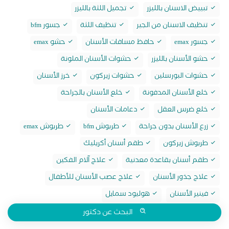
تبييض الاسنان بالليزر
تجميل اللثة بالليزر
تنظيف الاسنان من الجير
تنظيف اللثة
جسور bfm
جسور emax
حافظ مسافات الأسنان
حشو emax
حشو الأسنان بالليزر
حشوات الأسنان الملونة
حشوات البورسلين
حشوات زيركون
خرز الأسنان
خلع الأسنان المدفونة
خلع الأسنان بالجراحة
خلع ضرس العقل
دعامات الأسنان
زرع الأسنان بدون جراحة
طربوش bfm
طربوش emax
طربوش زيركون
طقم أسنان أكريليك
طقم أسنان بقاعدة معدنية
علاج آلام الفكين
علاج جذور الأسنان
علاج عصب الأسنان للأطفال
فينير الأسنان
هوليود سمايل
البحث عن دكتور