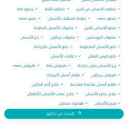
تبييض الاسنان بالليزر
تجميل اللثة بالليزر
تنظيف الاسنان من الجير
تنظيف اللثة
جسور bfm
جسور emax
حافظ مسافات الأسنان
حشو emax
حشو الأسنان بالليزر
حشوات الأسنان الملونة
حشوات البورسلين
حشوات زيركون
خرز الأسنان
خلع الأسنان المدفونة
خلع الأسنان بالجراحة
خلع ضرس العقل
دعامات الأسنان
زرع الأسنان بدون جراحة
طربوش bfm
طربوش emax
طربوش زيركون
طقم أسنان أكريليك
طقم أسنان بقاعدة معدنية
علاج آلام الفكين
علاج جذور الأسنان
علاج عصب الأسنان للأطفال
فينير الأسنان
هوليود سمايل
البحث عن دكتور