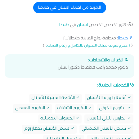
المزيد من اطباء اسنان في طنطا
دكتور تخصص تخصص
اسنان
في
طنطا
طنطا
: منطقة نواج الغربية طنطا[...]
)
(
(احجز وسوف يصلك العنوان بالكامل وارقام العيادة
الخبرات والشهادات:
دكتور محمد راغب قطقاط دكتور اسنان
الخدمات الطبية:
أشعة بانوراما للأسنان
الأشعة السينية للأسنان
التقويم الخزفي
التقويم الشفاف
التقويم المعدني
الحارس الليلي للأسنان
الحشوات التجميلية
تبييض الأسنان الكيميائي
تبييض الأسنان بجهاز زوم