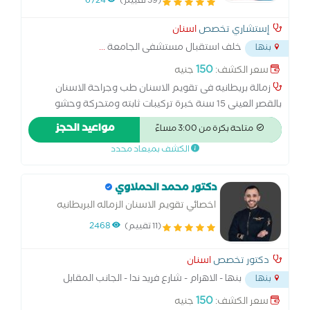
(39 تقييم)
6724
وجراحة الاسنان بالقصر العينى
إستشاري تخصص
اسنان
خلف استقبال مستشفى الجامعة
...
بنها
150
سعر الكشف:
جنيه
زمالة بريطانيه فى تقويم الاسنان طب وجراحة الاسنان
بالقصر العينى 15 سنة خبرة تركيبات ثابته ومتحركة وحشو
تجميلى وحشو العصب وتركيبات الزيركينيوم وزراعة الأسنان
مواعيد الحجز
متاحة بكرة من 3:00 مساءً
وجلسات فلوريد للاطفال وتبييض ليزر والتدخل المبكر لعلاج
الكشف بميعاد محدد
تقدم وتأخر الفكين بالتقويم
دكتور محمد الحملاوي
اخصائي تقويم الاسنان الزماله البريطانيه
لتقويم الاسنان
(11 تقييم)
2468
دكتور تخصص
اسنان
بنها - الاهرام - شارع فريد ندا - الجانب المقابل
بنها
لمسجد
...
150
سعر الكشف:
جنيه