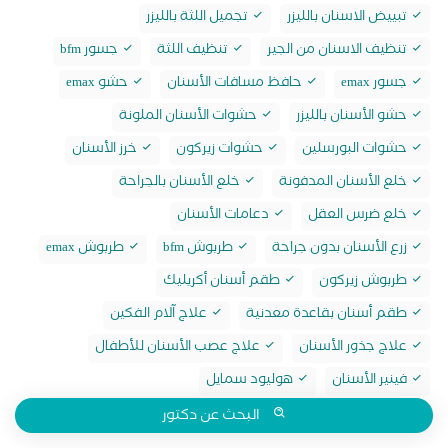
تبييض الاسنان بالليزر
تجميل اللثة بالليزر
تنظيف الاسنان من الجير
تنظيف اللثة
جسور bfm
جسور emax
حافظ مسافات الأسنان
حشو emax
حشو الأسنان بالليزر
حشوات الأسنان الملونة
حشوات البورسلين
حشوات زيركون
خرز الأسنان
خلع الأسنان المدفونة
خلع الأسنان بالجراحة
خلع ضرس العقل
دعامات الأسنان
زرع الأسنان بدون جراحة
طربوش bfm
طربوش emax
طربوش زيركون
طقم أسنان أكريليك
طقم أسنان بقاعدة معدنية
علاج آلام الفكين
علاج جذور الأسنان
علاج عصب الأسنان للأطفال
فينير الأسنان
هوليود سمايل
البحث عن دكتور