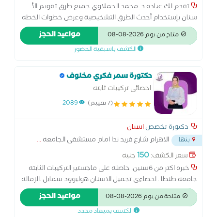
تقدم لك عياده د. محمد الحملاوي جميع طرق تقويم الأ
سنان بإستخدام أحدث الطرق التشخيصية وعرض خطوات الخطه
العلاجيه كامله بالإضافة الي إستخدام أفضل أ جهزه التعقيم
مواعيد الحجز
متاح من يوم 2026-08-08
وطرق مكافحة العدوي الحديثه د. الزماله البريطانيه لتقويم
الكشف باسبقية الحضور
الاسنان كليه الجراحين الملكيه ب إنجلترا بالاضافه الي فريق طبي
متخصص في تجميل و زراعه الاسنان
دكتورة سمر فكري مخلوف
اخصائى تركيبات ثابته
(7 تقييم)
2089
دكتورة تخصص
اسنان
الاهرام شارع فريد ندا امام مستشفى الجامعه
...
بنها
150
سعر الكشف:
جنيه
خبره اكتر من 6سنين. حاصله على ماجستير التركيبات الثابته
جامعه طنطا . اخصاءى تجميل الاسنان هوليوود سمايل .الزماله
البريطانيه العامه سنه 2017
مواعيد الحجز
متاحة من يوم 2026-08-08
الكشف بميعاد محدد