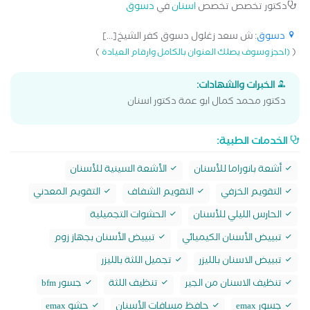
دكتور تخصص تخصص
اسنان
في
دسوق
دسوق
: ش سعد زغلول دسوق كفر الشيخ[...]
)
(
(احجز وسوف يصلك العنوان بالكامل وارقام العيادة
الخبرات والشهادات:
دكتور محمد كمال ابو عمة دكتور اسنان
الخدمات الطبية:
أشعة بانوراما للأسنان
الأشعة السينية للأسنان
التقويم الخزفي
التقويم الشفاف
التقويم المعدني
الحارس الليلي للأسنان
الحشوات التجميلية
تبييض الأسنان الكيميائي
تبييض الأسنان بجهاز زوم
تبييض الاسنان بالليزر
تجميل اللثة بالليزر
تنظيف الاسنان من الجير
تنظيف اللثة
جسور bfm
جسور emax
حافظ مسافات الأسنان
حشو emax