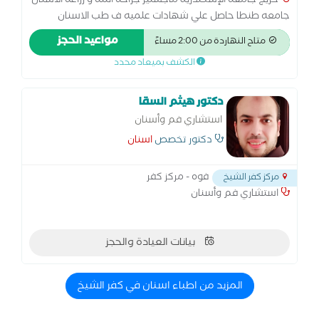
خريج جامعه الإسكندرية ماجستير جراحه اللثه و زراعه الاسنان
جامعه طنطا حاصل علي شهادات علميه ف طب الاسنان
التجميلي عضو الجمعيه الأمريكية لزراعة الاسنان أخصائي امراض
مواعيد الحجز
متاح النهاردة من 2:00 مساءً
الفم و جراحه اللثه و طرق التشخيص والاشعه
الكشف بميعاد محدد
دكتور هيثم السقا
استشاري فم وأسنان
دكتور تخصص
اسنان
فوه - مركز كفر
مركز كفر الشيخ
استشاري فم وأسنان
بيانات العيادة والحجز
المزيد من اطباء اسنان في كفر الشيخ