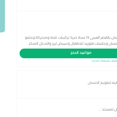
زمالة بريطانيه فى تقويم الاسنان طب وجراحة الاسنان بالقصر العينى 15 سنة خبرة تركيبات ثابته ومتحركة وحشو
سنان وجلسات فلوريد للاطفال وتبييض ليزر والتدخل المبكر
مواعيد الحجز
شف بميعاد محدد
نيه لتقويم الاسنان
قابل لمسجد
...