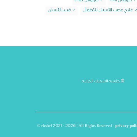
طربوش bfm
طربوش emax
علاج عصب الأسنان للأطفال
فينير الأسنان
حاسبة السعرات الحرارية
© ekshef 2021 - 2026 | All Rights Reserved -
privacy poli