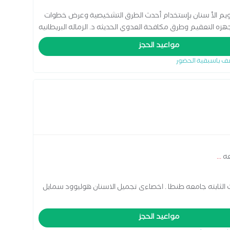
يم الأ سنان بإستخدام أحدث الطرق التشخيصية وعرض خطوات
هزه التعقيم وطرق مكافحة العدوي الحديثه د. الزماله البريطانيه
اضافه الي فريق طبي متخصص في تجميل و زراعه الاسنان
مواعيد الحجز
ف باسبقية الحضور
عه
...
التركيبات الثابته جامعه طنطا . اخصاءى تجميل الاسنان هوليوود سمايل
مواعيد الحجز