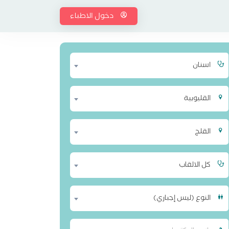
دخول الاطباء
اسنان
القليوبية
القلج
كل الالقاب
النوع (ليس إجباري)