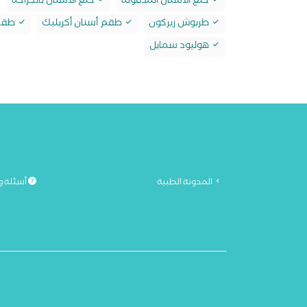
خلع الأسنان المدفونة
خلع الأسنان بالجراحة
طربوش زيركون
طقم أسنان أكريليك
طقم 
هوليود سمايل
المدونة الطبية
أسئلة و