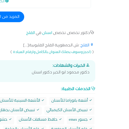
الك
المزيد من 
دكتور تخصص تخصص
اسنان
في
القلج
القلج
: ش الجمهورية القلج القليوبية[...]
)
(
(احجز وسوف يصلك العنوان بالكامل وارقام العيادة
الخبرات والشهادات:
دكتور محمود ابو الخير دكتور اسنان
الخدمات الطبية:
أشعة بانوراما للأسنان
الأشعة السينية للأسنان
تبييض الأسنان الكيميائي
تبييض الأسنان بجهاز 
جسور emax
حافظ مسافات الأسنان
حشو max