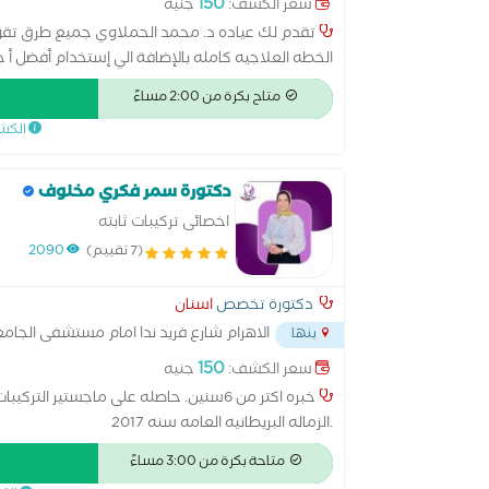
150
سعر الكشف:
جنيه
تقدم لك عياده د. محمد الحملاوي جميع طرق تقو
الخطه العلاجيه كامله بالإضافة الي إستخدام أفضل أ ج
لتقويم الاسنان كليه الجراحين الملكيه ب إنجلترا بال
متاح بكرة من 2:00 مساءً
الكش
دكتورة سمر فكري مخلوف
اخصائى تركيبات ثابته
(7 تقييم)
2090
دكتورة تخصص
اسنان
الاهرام شارع فريد ندا امام مستشفى الجام
بنها
150
سعر الكشف:
جنيه
خبره اكتر من 6سنين. حاصله على ماجستير 
.الزماله البريطانيه العامه سنه 2017
متاحة بكرة من 3:00 مساءً