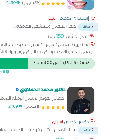
الاسنان بالقصر العينى
(39 تقييم)
6730
إستشاري تخصص
اسنان
خلف استقبال مستشفى الجامعة
...
بنها
150
سعر الكشف:
جنيه
تجميلى وحشو العصب وتركيبات الزيركينيوم وزراعة الأ
لعلاج تقدم وتأخر الفكين بالتقويم
متاحة النهاردة من 3:00 مساءً
الك
دكتور محمد الحملاوي
اخصائي تقويم الاسنان الزماله البريطا
(11 تقييم)
2469
دكتور تخصص
اسنان
بنها - الاهرام - شارع فريد ندا - الجانب الم
بنها