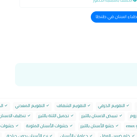
الكشف باسبقية الحضور
اطباء اسنان في طنطا
التقويم الخزفي
التقويم الشفاف
التقويم المعدني
الح
زوم
تبييض الاسنان بالليزر
تجميل اللثة بالليزر
تنظيف الاسنان 
e
حشو الأسنان بالليزر
حشوات الأسنان الملونة
حشوات ا
خلع ضرس العقل
دعامات الأسنان
زرع الأسنان بدون جراحة