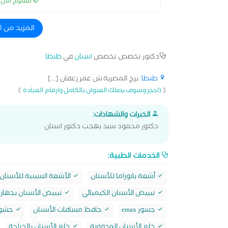
مفتوح الآن
المزيد من 
دكتور تخصص تخصص
اسنان
في
طنطا
طنطا
: برج المصرية ش عمر زعفان [...]
)
(
(احجز وسوف يصلك العنوان بالكامل وارقام العيادة
الخبرات والشهادات:
دكتور محمود سيد بهجت دكتور اسنان
الخدمات الطبية:
أشعة بانوراما للأسنان
الأشعة السينية للأسنان
تبييض الأسنان الكيميائي
تبييض الأسنان بجهاز 
جسور emax
حافظ مسافات الأسنان
حشو max
خلع الأسنان المدفونة
خلع الأسنان بالجراحة