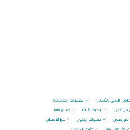
ارس الليلي للأسنان
الحشوات التجميلية
من الجير
تنظيف اللثة
جسور bfm
لبورسلين
حشوات زيركون
خرز الأسنان
طربوش bfm
طربوش emax