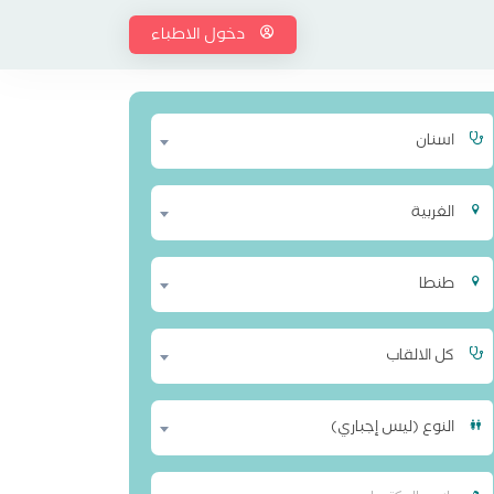
دخول الاطباء
اسنان
الغربية
طنطا
كل الالقاب
النوع (ليس إجباري)