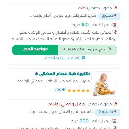
دكتور تخصص
باطنة
شارع الشركات ، برج مؤمن , أمام فتحة
...
دسوق
150
سعر الكشف:
جنيه
أخصائى طب الأسرة باطنة و أطفال و حديثى الولادة عضو
الزمالة المصرية لطب الأسرة عضو الزمالة البريطانية لطب الأسرة
عضو الجمعية الأوروبية لإنعاش القلب خبرة 13 عام مدير
مواعيد الحجز
متاح من يوم 2026-08-08
مستشفى الأندلسية سابقا نائب مدير مستشفى أبوقير العام
الكشف باسبقية الحضور
مدير طوارئ مستشفى النيل التخصصي
دكتورة هبة عصام الفضالى
مدرس مساعد طب الاطفال وحديثى الولادة
بمستشفيات جامعة كفرالشيخ د دكتوراه طب
799
الاطفال وحديثى الولادة
دكتورة تخصص
اطفال وحديثي الولادة
تقسيم شارع العمال بجوار مسجد عباد
تقسيم 2
الرحمن خلف مطعم فلفلة
...
200
سعر الكشف:
جنيه