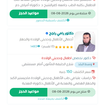
ماجستير طب الاطفال وحديثى الولادة مدرس مساعد طب
الاطفال بكليه الطب جامعه كفرالشيخ د. دكتوراه أمراض دم
الأطفال. عضو الجمعية المصرية لطب الأطفال شهاده خبره
مواعيد الحجز
متاحة من يوم 2026-08-08
وتدريب من جامعه المنصوره خبره وتدريب في جامعه طنطا
الكشف باسبقية الحضور
دكتور رامي راجح
أخصائي الأطفال وحديثى الولادة والجهاز
الهضمي وتغذية الأطفال
(13 تقييم)
1483
دكتور تخصص
اطفال وحديثي الولادة
شارع الخليفة المأمون أمام مستشفى
وسط البلد
الخياط
...
150
سعر الكشف:
جنيه
دراسات عليا في طب الأطفال وحديثى الولادة.ماجيستير الكبد
والجهاز الهضمي والتغذية في الأطفال.دكتوراه التغذية
العلاجية.دبلومة مكافحة العدوى
مواعيد الحجز
متاح من يوم 2026-08-08
الكشف بميعاد محدد